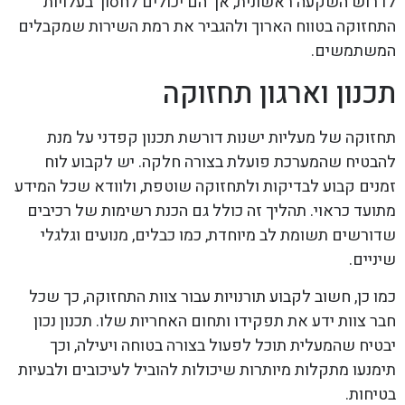
לדרוש השקעה ראשונית, אך הם יכולים לחסוך בעלויות
התחזוקה בטווח הארוך ולהגביר את רמת השירות שמקבלים
המשתמשים.
תכנון וארגון תחזוקה
תחזוקה של מעליות ישנות דורשת תכנון קפדני על מנת
להבטיח שהמערכת פועלת בצורה חלקה. יש לקבוע לוח
זמנים קבוע לבדיקות ולתחזוקה שוטפת, ולוודא שכל המידע
מתועד כראוי. תהליך זה כולל גם הכנת רשימות של רכיבים
שדורשים תשומת לב מיוחדת, כמו כבלים, מנועים וגלגלי
שיניים.
כמו כן, חשוב לקבוע תורנויות עבור צוות התחזוקה, כך שכל
חבר צוות ידע את תפקידו ותחום האחריות שלו. תכנון נכון
יבטיח שהמעלית תוכל לפעול בצורה בטוחה ויעילה, וכך
תימנעו מתקלות מיותרות שיכולות להוביל לעיכובים ולבעיות
בטיחות.