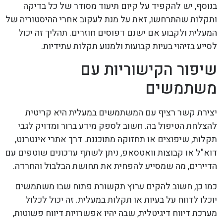
בנוסף, יש להקפיד על קיום תיעוד מסודר של כל בדיקה
ותקלות שהתרחשו, זאת על מנת לעקוב אחרי ההיסטוריה של
המעלית ולקבוע אם ישנם דפוסים חוזרים. תהליך זה יכול
לסייע בזיהוי בעיות קבועות ולמנוע תקלות עתידיות.
שיפור הקישוריות עם
משתמשים
יצירת קשר רציף עם המשתמשים במעלית היא קריטית
להצלחת הטיפול בה. חשוב לספק מידע ברור ומדויק לגבי
תקלות, שיפוצים או תחזוקה מתוכננת. דרך אתרי אינטרנט,
דוא"ל או קבוצות וואטסאפ, ניתן לשתף עדכונים שוטפים עם
הדיירים, מה שמסייע להפחית את תחושת הבלבול והחרדה.
כמו כן, חשוב להקים ערוץ תקשורת פתוח שבו משתמשים
יוכלו לדווח על בעיות או תקלות במעלית. זה יכול לכלול
מערכת דיווח דיגיטלית, שבה יהיו אפשרויות דיווח פשוטות,