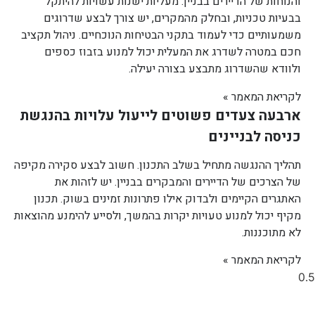
והנוחות של הדיירים בבניין. מעליות ישנות עשויות להיתקל
בבעיות טכניות, ובחלק מהמקרים, יש צורך לבצע שדרוגים
משמעותיים כדי לעמוד בתקני הבטיחות הנוכחיים. ניהול תקציב
חכם במטרה לשדרג את המעלית יכול למנוע בזבוז כספים
ולוודא שהשדרוג מתבצע בצורה יעילה.
לקריאת המאמר »
ארבעה צעדים פשוטים לייעול עלויות בהנגשת
כניסה לבניינים
תהליך ההנגשה מתחיל בשלב התכנון. חשוב לבצע סקירה מקיפה
של הצרכים של הדיירים והמבקרים בבניין. יש לזהות את
האתגרים הקיימים ולבדוק אילו פתרונות זמינים בשוק. תכנון
מקיף יכול למנוע טעויות יקרות בהמשך, ולסייע להימנע מהוצאות
לא מתוכננות.
לקריאת המאמר »