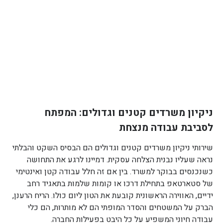
ניקיון משרדים קטנים וגדולים: המפתח
לסביבת עבודה מנצחת
שירותי ניקיון משרדים קטנים וגדולים הם הבסיס השקט והבלתי
נראה שעליו נבנית הצלחה עסקית. דמיינו לרגע את התחושה
כשנכנסים בבוקר למשרד. בין אם זה חלל עבודה קטן ואינטימי
של סטארטאפ בתחילת דרכו או קומות שלמות בתאגיד רחב
ידיים, האווירה הראשונית קובעת את הטון ליום כולו. הריח הרענן,
הברק על המשטחים והסדר המופתי הם לא מותרות, הם כלי
עבודה חיוני המשפיע על כל היבט בפעילות החברה.