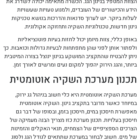
הצוות המטפל בגינון הגג. הכשרה מתאימה יכולה לשדרג את
הידע והכישורים של העובדים, ולמנוע טעויות שעשויות
לעלות ביוקר. יש לערוך סדנאות והדרכות בנושא טכניקות
גינון חדשות, טכנולוגיות השקיה ותחזוקה אקולוגית.
באופן כללי, צוות מיומן יכול לחזות בעיות פוטנציאליות
ולפתור אותן לפני שהן מתפתחות לבעיות גדולות וכואבות. כך
ניתן להבטיח שהתקציב המושקע בגינון ינוצל בצורה המיטבית
ביותר, והגג הירוק יהפוך למקום נעים ומרשים לאורך זמן.
תכנון מערכת השקיה אוטומטית
מערכת השקיה אוטומטית היא כלי חשוב בניהול גג ירוק,
במיוחד כאשר מדובר בתקציב גינון. השקיה אוטומטית
מאפשרת חיסכון במים, חיסכון בזמן, ובסופו של דבר גם
חיסכון בעלויות. תכנון מערכת כזו מצריך הבנה מעמיקה של
הצרכים הספציפיים של הצמחים, תנאי האקלים והזמינות
של מים. חשוב לבחור במערכת שתתאים לגודל הגג ולסוג