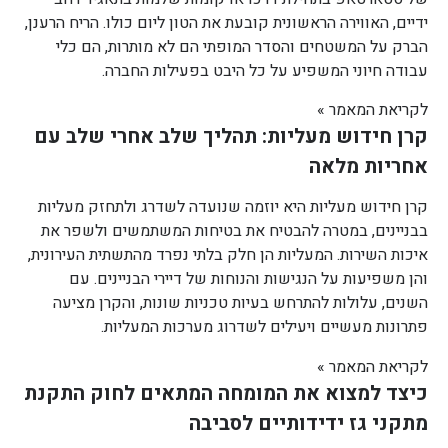
ידיים, האווירה הראשונית קובעת את הטון ליום כולו. הריח הרענן,
הברק על המשטחים והסדר המופתי הם לא מותרות, הם כלי
עבודה חיוני המשפיע על כל היבט בפעילות החברה.
לקריאת המאמר »
קרן חידוש מעליות: תהליך שלב אחרי שלב עם
אחריות מלאה
קרן חידוש מעליות היא יוזמה שנועדה לשדרג ולתחזק מעליות
בבניינים, במטרה להבטיח את בטיחות המשתמשים ולשפר את
איכות השירות. המעליות הן חלק בלתי נפרד מהתשתית העירונית,
והן משפיעות על הנגישות והנוחות של דיירי הבניינים. עם
השנים, עלולות להתרחש בעיות טכניות שונות, והקרן מציעה
פתרונות מעשיים ויעילים לשדרוג מערכות המעליות.
לקריאת המאמר »
כיצד למצוא את המומחה המתאים לחוק התקנת
מתקני גז ידידותיים לסביבה