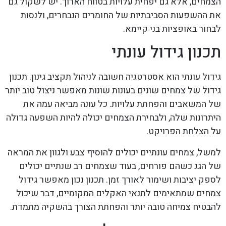
הצמחים, אלא גם יפחית עלויות בטווח הארוך. יש לשקול גם
את ההשפעות הסביבתיות של החומרים הנבחרים, ולנסות
לבחור באופציות בני קיימא.
תכנון גידול עונתי
גידול עונתי הוא אסטרטגיה חשובה לניהול תקציב גינון. תכנון
גידול של צמחים שונים בעונות שונות מאפשר ניצול טוב יותר
של המשאבים והפחתת עלויות. כל עונה מביאה עמה את
היתרונות שלה, ולבחירת הצמחים יכולה להיות השפעה גדולה
על הצלחת הפרויקט.
למשל, צמחים עונתיים יכולים להוסיף צבע ולגוון את המראה
של הגג כשהם פורחים, בעוד שצמחים רב שנתיים יכולים
לספק יציבות ושימור לאורך זמן. תכנון נכון מאפשר גידול
צמחים שמתאימים לתנאי האקלים המקומיים, דבר שיכול
להבטיח צמיחה טובה יותר והפחתת הצורך בהשקיה מתמדת.