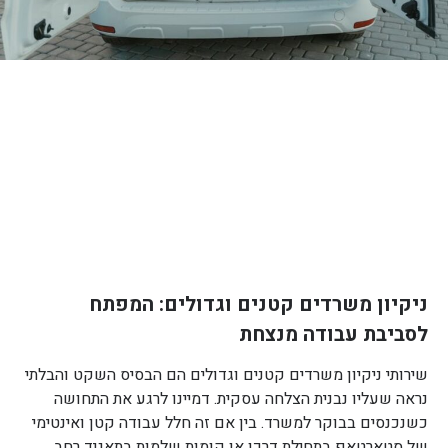
ניקיון משרדים קטנים וגדולים: המפתח
לסביבת עבודה מנצחת
שירותי ניקיון משרדים קטנים וגדולים הם הבסיס השקט והבלתי
נראה שעליו נבנית הצלחה עסקית. דמיינו לרגע את התחושה
כשנכנסים בבוקר למשרד. בין אם זה חלל עבודה קטן ואינטימי
של סטארטאפ בתחילת דרכו או קומות שלמות בתאגיד רחב