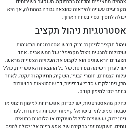
צמחים מתאימים והכוונה בתחזוקה. השקעה בשירותים
מקצועיים עשויה להיראות כהוצאה גבוהה בהתחלה, אך היא
יכולה לחסוך כסף בטווח הארוך.
אסטרטגיות ניהול תקציב
ניהול תקציב לגינון גג ירוק דורש אסטרטגיות מתאימות
שיכולות להבטיח ניצול מקסימלי של המשאבים. אחד
הצעדים הראשונים הוא לקבוע את העלויות הצפויות מראש.
יש לערוך רשימה מפורטת של כל ההוצאות האפשריות, כולל
עלות הצמחים, חומרי הבניין, השקיה, תחזוקה והתקנה. לאחר
מכן, ניתן לקבוע סדרי עדיפויות, כך שההוצאות החשובות
ביותר יזכו למימון קודם.
כחלק מהאסטרטגיות, יש לבדוק אפשרויות למימון חיצוני או
סבסוד ממשלתי. בישראל קיימות תוכניות המיועדות לעודד
גינון ירוק, שעשויות לכלול מענקים או הלוואות בתנאים
נוחים. השקעת זמן בחקירה של אפשרויות אלו יכולה להניב