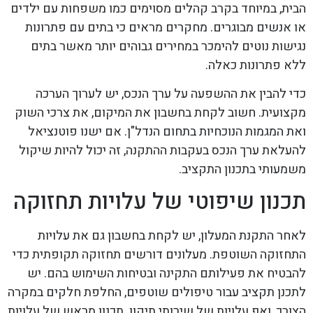
הבית, במיוחד בקרב קהלים מסוימים כמו משפחות עם ילדים
או אנשים מבוגרים. מחקרים מראים כי בתים עם פתרונות
נגישות נוטים להימכר במחירים גבוהים יותר מאשר בתים
ללא פתרונות כאלה.
כדי להבין את ההשפעה על ערך הנכס, יש לערוך הערכה
מקצועית. חשוב לקחת בחשבון את המיקום, את צרכי השוק
ואת המגמות הנוכחיות בתחום הנדל"ן. אם ישנו פוטנציאל
להעלאת ערך הנכס בעקבות ההתקנה, זה יכול להיות שיקול
משמעותי בתכנון התקציב.
תכנון שיפוטי של עלויות תחזוקה
לאחר התקנת המעלון, יש לקחת בחשבון גם את עלויות
התחזוקה השוטפת. מעלונים דורשים תחזוקה תקופתית כדי
להבטיח את פעילותם התקינה ובטיחות השימוש בהם. יש
לתכנן תקציב עבור טיפולים שוטפים, החלפת חלקים במקרה
הצורך, ואף עלויות של שירותי תיקון. תכנון מראש של עלויות