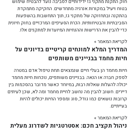
חוק התקנת מתקני גז ידידותיים לסביבה נועד להבטיח שימוש
בטוח ויעיל במקורות אנרגיה מתחדשים. החקיקה מתמקדת
בהתקנה ובתחזוקה של מתקני גז, תוך התחשבות בהשפעות
הסביבתיות והבטיחותיות. הכרת הסעיפים המרכזיים בחוק חיונית
כדי להבין את הדרישות וההנחיות המיועדות למתקנים אלו.
לקריאת המאמר »
המדריך המלא למונחים קריטיים בדיונים על
חיות מחמד בבניינים משותפים
חיות מחמד הן בעלי חיים שנמצאים תחת טיפול אדם במטרה
לספק חברה או הנאה. בבניינים משותפים, נוכחות חיות מחמד
יכולה להעלות שאלות רבות, במיוחד כאשר מדובר בהסכמות בין
דיירים. חשוב להבין מה נחשב לחיית מחמד ומה לא, שכן לעיתים
קרובות נושאים כמו גודל, סוג ומספר החיות יכולים להיות
בעייתיים.
לקריאת המאמר »
ניהול תקציב חכם: אסטרטגיות לשדרוג מעלית