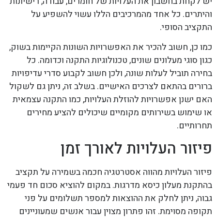
יש לקחת בחשבון את העלויות של חומרים, עבודה, רישיונות
והיתרים. כל אחד מהמרכיבים הללו עשוי להשפיע על
התקציב הסופי.
כמו כן, חשוב להכיר את האפשרויות השונות הקיימות בשוק,
כגון סוגי מעלונים שונים, טכנולוגיות התקנה וכדומה. כל
בחירה תוביל לעלות שונה, ולכן חשוב לקבוע סדרי עדיפויות
ברורים בהתאם לצרכים האישיים. בשלב זה, ניתן גם לשקול
האם ישנן אפשרויות להוזלת העלויות, כמו התקנה עצמאית
או שימוש בשירותים מקומיים שיכולים להציע מחירים
תחרותיים.
פיזור העלויות לאורך זמן
פיזור העלויות מהווה אסטרטגיה חכמה בשמירה על תקציב
בהתקנת מעלון כיסא מדרגות. במקום להוציא סכום חד פעמי
גבוה, ניתן לחלק את ההוצאות למספר תשלומים על פני
תקופה מסוימת. זהו פתרון מצוין עבור אנשים שמעוניינים