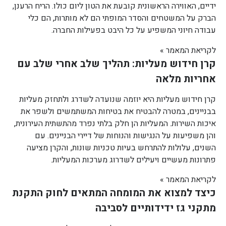
ידיים, האווירה הראשונית קובעת את הטון ליום כולו. הריח הרענן,
הברק על המשטחים והסדר המופתי הם לא מותרות, הם כלי
עבודה חיוני המשפיע על כל היבט בפעילות החברה.
לקריאת המאמר »
קרן חידוש מעליות: תהליך שלב אחרי שלב עם
אחריות מלאה
קרן חידוש מעליות היא יוזמה שנועדה לשדרג ולתחזק מעליות
בבניינים, במטרה להבטיח את בטיחות המשתמשים ולשפר את
איכות השירות. המעליות הן חלק בלתי נפרד מהתשתית העירונית,
והן משפיעות על הנגישות והנוחות של דיירי הבניינים. עם
השנים, עלולות להתרחש בעיות טכניות שונות, והקרן מציעה
פתרונות מעשיים ויעילים לשדרוג מערכות המעליות.
לקריאת המאמר »
כיצד למצוא את המומחה המתאים לחוק התקנת
מתקני גז ידידותיים לסביבה