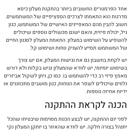
אחד הפרמטרים החשובים ביותר בהתקנת מעלון כיסא
מדרגות הוא התאמתו לצרכים הספציפיים של המשתמשים.
חשוב להבין מהם המאפיינים האישיים של המשתמש, כגון
גיל, יכולת פיזית, והאם ישנם מכשולים נוספים שיכולים
להשפיע על השימוש במעלון. התאמת המעלון לסגנון החיים
של המשתמש תסייע להעניק נוחות ושימוש קל.
יש לקחת בחשבון גם את נגישות המעלון, אם יש צורך
בשימוש יומיומי, יש לוודא שהמעלון נגיש בקלות ולא דורש
מאמץ פיזי רב כדי להשתמש בו. כמו כן, ניתן לשקול אביזרים
נלווים שיכולים לשפר את הנוחות, כגון מושבים מתכווננים או
ידיות אחיזה נוספות.
הכנה לקראת ההתקנה
לפני יום ההתקנה, יש לבצע הכנות מסוימות שיבטיחו שהכל
יתנהל בצורה חלקה. יש לוודא שהאזור בו יותקן המעלון נקי