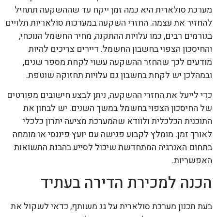
מערכת סולארית היא כמה זמן ייקח עד שההשקעה תתחיל
להחזיר את עצמה. החזרי השקעה במערכות סולאריות תלויים
בגורמים רבים, כמו עלויות ההתקנה, מחיר החשמל הנוכחי,
והחיסכון הצפוי בחשבון החשמל. דיירים צריכים להיות
מודעים לכך שהחזר ההשקעה עשוי לקחת מספר שנים,
ובמהלכן יש לקחת בחשבון גם עלויות תחזוקה שוטפת.
כדי לייעל את החזרי ההשקעה, ניתן לבצע חישובים מפורטים
של החיסכון הצפוי בחשמל במשך השנים. יש לבחון את
התוכנית הכלכלית ולוודא שהמערכת מציעה יתרון כלכלי
לאורך זמן. מומלץ לקבוע פגישה עם יועץ פיננסי או מומחה
בתחום האנרגיה המתחדשת שיכול לסייע בהבנת התשואות
האפשריות.
הכנה למכירת הדירה בעתיד
בעת תכנון מערכת סולארית על גג משותף, כדאי לשקול את