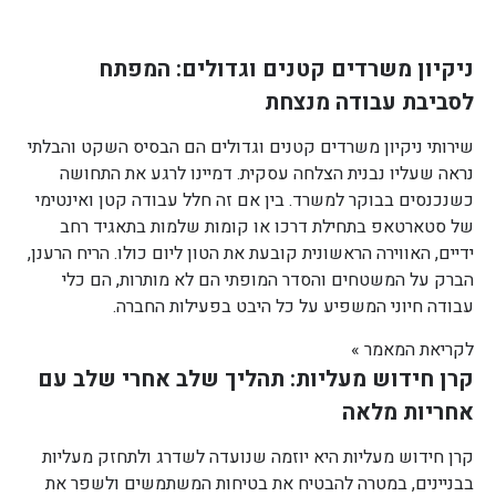
ניקיון משרדים קטנים וגדולים: המפתח
לסביבת עבודה מנצחת
שירותי ניקיון משרדים קטנים וגדולים הם הבסיס השקט והבלתי
נראה שעליו נבנית הצלחה עסקית. דמיינו לרגע את התחושה
כשנכנסים בבוקר למשרד. בין אם זה חלל עבודה קטן ואינטימי
של סטארטאפ בתחילת דרכו או קומות שלמות בתאגיד רחב
ידיים, האווירה הראשונית קובעת את הטון ליום כולו. הריח הרענן,
הברק על המשטחים והסדר המופתי הם לא מותרות, הם כלי
עבודה חיוני המשפיע על כל היבט בפעילות החברה.
לקריאת המאמר »
קרן חידוש מעליות: תהליך שלב אחרי שלב עם
אחריות מלאה
קרן חידוש מעליות היא יוזמה שנועדה לשדרג ולתחזק מעליות
בבניינים, במטרה להבטיח את בטיחות המשתמשים ולשפר את