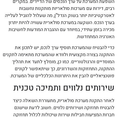
השפעת המערכת על ערך הנכסים של הדיירים. במקרים
רבים, דירות עם מערכות סולאריות מותקנות נחשבות
לאטרקטיביות יותר בשוק הנדל"ן, מה שעלול להוביל לעלייה
בערך הנכס. השקעה במערכת סולארית עשויה להיות יתרון
מכירה בזמן עתידי, במיוחד עם ההגברת המודעות לחשיבות
האנרגיה המתחדשת.
כדי להבטיח שהמערכת תוסיף ערך לנכס, יש לתכנן את
ההתקנה בצורה מקצועית ולוודא שהמערכת מתאימה לתקנים
המוסדיים והרגולטוריים. כמו כן, מומלץ לתעד את תהליך
ההתקנה, התחזוקות והשדרוגים, כך שיתאפשר לקונים
פוטנציאליים להבין את היתרונות הכלכליים של המערכת.
שירותים נלווים ותמיכה טכנית
לאחר התקנת מערכת סולארית, מתעוררת השאלה כיצד
להבטיח תחזוקה ושירותים נלווים. חשוב לדעת שישנם
חברות המציעות חבילות שירות שיכולות לכלול תחזוקה