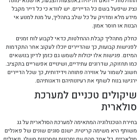
ההחלטות – האם זה יהיה באמצעות הצבעה, או שמא ימונה
נציג שיפעל בשם כל הדיירים. יש לוודא כי כל דייר מקבל
מידע מלא ומדויק על כל שלב בתהליך, על מנת למנוע אי
הבנות או חוסר אמון.
כחלק מתהליך קבלת ההחלטות, כדאי לקבוע לוח זמנים
לפגישות קבועות, כך שהדיירים יוכלו לעקוב אחר התקדמות
המיזם. פגישות אלו יכולות לשמש גם כזמן לדיון בנושאים
כמו תחזוקה, שדרוגים עתידיים, ושינויים אפשריים בתקציב.
חשוב לשמור על אווירה פתוחה וידידותית, כך שכל הדיירים
ירגישו בנוח לשתף את רעיונותיהם ודאגותיהם.
שיקולים טכניים למערכת
סולארית
בחירת הטכנולוגיה המתאימה למערכת הסולארית על גג
משותף היא משימה קריטית. ישנם סוגים שונים של פאנלים
סולאריים, כל אחד מהם עם יתרונות וחסרונות משלו. פאנלים