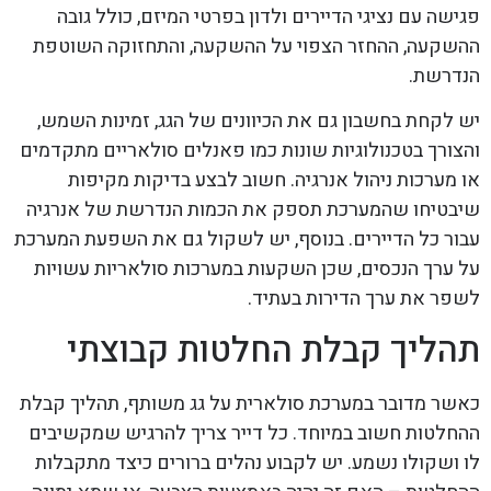
פגישה עם נציגי הדיירים ולדון בפרטי המיזם, כולל גובה
ההשקעה, ההחזר הצפוי על ההשקעה, והתחזוקה השוטפת
הנדרשת.
יש לקחת בחשבון גם את הכיוונים של הגג, זמינות השמש,
והצורך בטכנולוגיות שונות כמו פאנלים סולאריים מתקדמים
או מערכות ניהול אנרגיה. חשוב לבצע בדיקות מקיפות
שיבטיחו שהמערכת תספק את הכמות הנדרשת של אנרגיה
עבור כל הדיירים. בנוסף, יש לשקול גם את השפעת המערכת
על ערך הנכסים, שכן השקעות במערכות סולאריות עשויות
לשפר את ערך הדירות בעתיד.
תהליך קבלת החלטות קבוצתי
כאשר מדובר במערכת סולארית על גג משותף, תהליך קבלת
ההחלטות חשוב במיוחד. כל דייר צריך להרגיש שמקשיבים
לו ושקולו נשמע. יש לקבוע נהלים ברורים כיצד מתקבלות