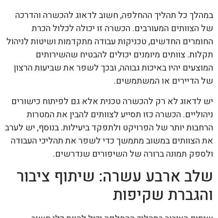
במהלך כל תהליך ההחלפה, חשוב לדאוג להכשרה והדרכה
של הצוותים המעורבים. הכשרה זו יכולה לכלול הכרת
החומרים החדשים, טכניקות עבודה מתקדמות ושיטות לניהול
תקלות. צוותים מיומנים יכולים להבטיח שהשירותים
המוצעים יהיו באיכות גבוהה, ובכך לשפר את שביעות הרצון
של הדיירים או המשתמשים.
יש לדאוג לא רק להכשרה טכנית אלא גם לפיתוח כישורים
ניהוליים. הכשרה כזו תסייע לצוותים להבין את המטרות
הרחבות יותר של הפרויקט ולתפקד ביעילות. בנוסף, יש לערב
את הצוותים במשוב מתמשך כדי לשפר את תהליכי העבודה
ולספק תמונה ברורה של השיפורים שנדרשים.
שלב ארבע עשרה: שיתוף ציבור
והגברת שקיפות