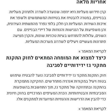
אחריות מלאה
קרן חידוש מעליות היא יוזמה שנועדה לשדרג ולתחזק מעליות
בבניינים, במטרה להבטיח את בטיחות המשתמשים ולשפר את
איכות השירות. המעליות הן חלק בלתי נפרד מהתשתית העירונית,
והן משפיעות על הנגישות והנוחות של דיירי הבניינים. עם
השנים, עלולות להתרחש בעיות טכניות שונות, והקרן מציעה
פתרונות מעשיים ויעילים לשדרוג מערכות המעליות.
לקריאת המאמר »
כיצד למצוא את המומחה המתאים לחוק התקנת
מתקני גז ידידותיים לסביבה
חוק התקנת מתקני גז ידידותיים לסביבה נועד להבטיח שימוש
בטוח ויעיל במקורות אנרגיה מתחדשים. החקיקה מתמקדת
בהתקנה ובתחזוקה של מתקני גז, תוך התחשבות בהשפעות
הסביבתיות והבטיחותיות. הכרת הסעיפים המרכזיים בחוק חיונית
כדי להבין את הדרישות וההנחיות המיועדות למתקנים אלו.
לקריאת המאמר »