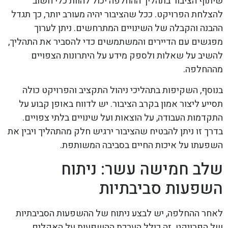
שיתוף הציבור בתהליך ההחלפה יכול להוות כלי חשוב
להצלחת הפרויקט. ככל שהציבור יהיה מעורב יותר, כך תגדל
ההבנה והקבלה של השינויים המתרחשים. ניתן לערוך
מפגשים עם הדיירים והמשתמשים כדי להסביר את התהליך,
להשיב על שאלות ולספק מידע על היתרונות הצפויים
מההחלפה.
בנוסף, השקיפות בתהליכי ניהול התקציב והפרויקט כולה
תסייע ליצור אמון בקרב הציבור. יש לדווח באופן קבוע על
התקדמות העבודה, על הוצאות ועל שינויים בלתי צפויים.
בדרך זו ניתן להבטיח שהציבור ירגיש חלק מהתהליך ויבין את
השפעתו על איכות החיים בסביבה המשותפת.
שלב חמישה עשר: ניתוח
השפעות סביבתיות
לאחר ההחלפה, יש לבצע ניתוח של ההשפעות הסביבתיות
של הפרויקט. זה כולל הערכת ההשפעות על האקלים