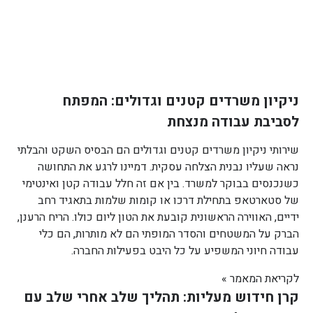
ניקיון משרדים קטנים וגדולים: המפתח
לסביבת עבודה מנצחת
שירותי ניקיון משרדים קטנים וגדולים הם הבסיס השקט והבלתי
נראה שעליו נבנית הצלחה עסקית. דמיינו לרגע את התחושה
כשנכנסים בבוקר למשרד. בין אם זה חלל עבודה קטן ואינטימי
של סטארטאפ בתחילת דרכו או קומות שלמות בתאגיד רחב
ידיים, האווירה הראשונית קובעת את הטון ליום כולו. הריח הרענן,
הברק על המשטחים והסדר המופתי הם לא מותרות, הם כלי
עבודה חיוני המשפיע על כל היבט בפעילות החברה.
לקריאת המאמר »
קרן חידוש מעליות: תהליך שלב אחרי שלב עם