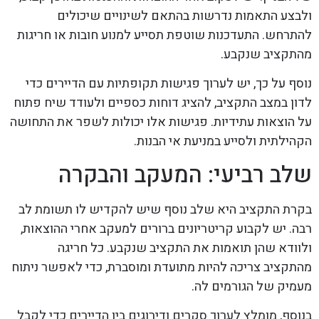
ולבצע התאמות נדרשות בהתאם לשינויים שיכולים
להתרחש. התעדכנות שוטפת תסייע למנוע חובות או חריגות
מהתקציב שנקבע.
נוסף על כך, יש לערוך פגישות תקופתיות עם הדיירים כדי
לדון במצב התקציב, להציג דוחות כספיים ולעודד שיח פתוח
על הוצאות עתידיות. פגישות אלו יכולות לשפר את התחושה
הקהילתית ולסייע במניעת אי הבנות.
שלב רביעי: המעקב והבקרה
בקרת התקציב היא שלב נוסף שיש להקדיש לו תשומת לב
רבה. יש לקבוע קריטריונים ברורים למעקב אחרי ההוצאות,
ולוודא שהן תואמות את התקציב שנקבע. כל חריגה
מהתקציב צריכה להיות מתועדת ומוסברת, כדי לאפשר ניתוח
מעמיק של הגורמים לה.
בנוסף, מומלץ לערוך סקרים ודירוגים בין הדיירים כדי לקבל