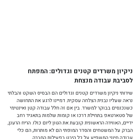
ניקיון משרדים קטנים וגדולים: המפתח
לסביבת עבודה מנצחת
שירותי ניקיון משרדים קטנים וגדולים הם הבסיס השקט והבלתי
נראה שעליו נבנית הצלחה עסקית. דמיינו לרגע את התחושה
כשנכנסים בבוקר למשרד. בין אם זה חלל עבודה קטן ואינטימי
של סטארטאפ בתחילת דרכו או קומות שלמות בתאגיד רחב
ידיים, האווירה הראשונית קובעת את הטון ליום כולו. הריח הרענן,
הברק על המשטחים והסדר המופתי הם לא מותרות, הם כלי
עבודה חיוני המשפיע על כל היבט בפעילות החברה.