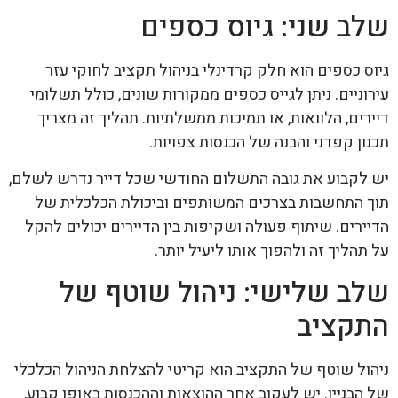
שלב שני: גיוס כספים
גיוס כספים הוא חלק קרדינלי בניהול תקציב לחוקי עזר
עירוניים. ניתן לגייס כספים ממקורות שונים, כולל תשלומי
דיירים, הלוואות, או תמיכות ממשלתיות. תהליך זה מצריך
תכנון קפדני והבנה של הכנסות צפויות.
יש לקבוע את גובה התשלום החודשי שכל דייר נדרש לשלם,
תוך התחשבות בצרכים המשותפים וביכולת הכלכלית של
הדיירים. שיתוף פעולה ושקיפות בין הדיירים יכולים להקל
על תהליך זה ולהפוך אותו ליעיל יותר.
שלב שלישי: ניהול שוטף של
התקציב
ניהול שוטף של התקציב הוא קריטי להצלחת הניהול הכלכלי
של הבניין. יש לעקוב אחר ההוצאות וההכנסות באופן קבוע,