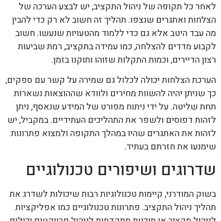
לאחר כל תקופה של ניהול התקציב, יש לבצע הערכה של
הצלחות ואתגרים שנצפו. תהליך זה חשוב לא רק כדי להבין
מה עבד היטב אלא גם כדי ללמוד מהטעויות שנעשו. חשוב
לקבוע מדדים להצלחה, כמו עמידה בתקציב, רמת שביעות
רצון הדיירים, וכמות התקלות שזוהו ותוקנו בזמן.
הערכת הצלחות יכולה לכלול גם שמירה על קשר עם ספקים,
כך שניתן יהיה להשוות מחירים ולוודא שההוצאות נשארות
תחת שליטה. על ידי ניתוח מפורט של המידע שנאסף, ניתן
לזהות דפוסים ולשפר את התהליכים העתידיים. במקביל, יש
לזהות את האתגרים שהיו במהלך התקופה ולמצוא פתרונות
שימנעו את חזרתם בעתיד.
שדרוגים ושיפורים טכנולוגיים
בשוק המודרני, קיימות טכנולוגיות רבות שיכולות לשדרג את
תהליך ניהול התקציב. פתרונות טכנולוגיים כמו אפליקציות
לניהול תקציב או תוכנות מתקדמות לניהול פרויקטים יכולים