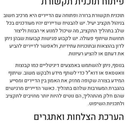
פיתוח תוכנית תקשורת
תוכנית תקשורת ברורה ופתוחה עם הדיירים היא מרכיב חשוב
בניהול תקציב יעיל. יש להבטיח שדיירים יהיו מעודכנים בכל
שלב בתהליך התקציב, מה שיכול למנוע אי הבנות וליצור
תחושת שיתוף פעולה. יש לקבוע פגישות קבועות שבהן ניתן
לדון בהוצאות ובתוכניות עתידיות, ולאפשר לדיירים להביע
את דעתם או להציע רעיונות.
בנוסף, ניתן להשתמש באמצעים דיגיטליים כמו קבוצות
וואטסאפ או דוא"ל כדי לשתף מידע ולבקש משוב. שיתוף
המידע בצורה שקופה מחזק את האמון בין הדיירים ומסייע
בהגברת המעורבות שלהם בתהליך. כאשר הדיירים מרגישים
שהם חלק מהתהליך, הם נוטים להיות יותר מחויבים לתקציב
ולתכניות השיפוט.
הערכת הצלחות ואתגרים