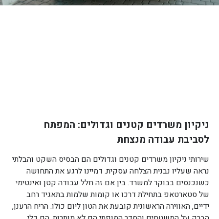
ניקיון משרדים קטנים וגדולים: המפתח
לסביבת עבודה מנצחת
שירותי ניקיון משרדים קטנים וגדולים הם הבסיס השקט והבלתי
נראה שעליו נבנית הצלחה עסקית. דמיינו לרגע את התחושה
כשנכנסים בבוקר למשרד. בין אם זה חלל עבודה קטן ואינטימי
של סטארטאפ בתחילת דרכו או קומות שלמות בתאגיד רחב
ידיים, האווירה הראשונית קובעת את הטון ליום כולו. הריח הרענן,
הברק על המשטחים והסדר המופתי הם לא מותרות, הם כלי