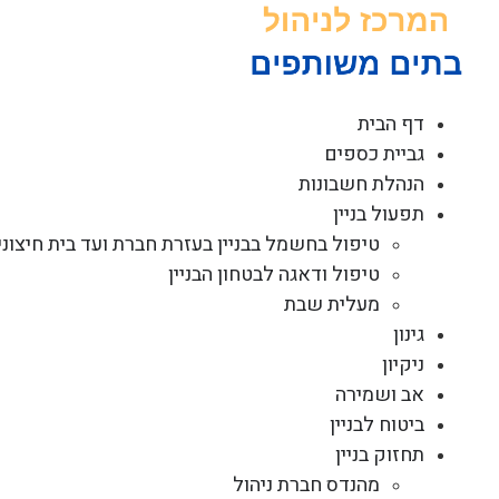
לג
תוכן
דף הבית
גביית כספים
הנהלת חשבונות
תפעול בניין
טיפול בחשמל בבניין בעזרת חברת ועד בית חיצוני
טיפול ודאגה לבטחון הבניין
מעלית שבת
גינון
ניקיון
אב ושמירה
ביטוח לבניין
תחזוק בניין
מהנדס חברת ניהול