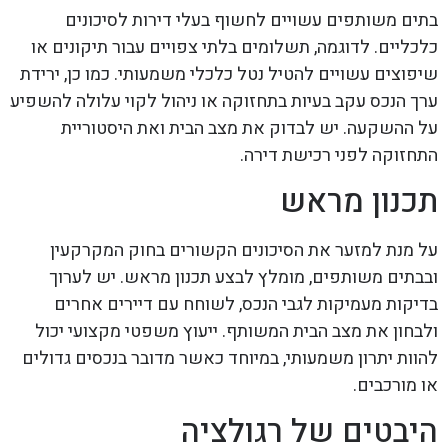
בתים משותפים עשויים לחשוף בעלי דירות לסיכונים
כלכליים. לדוגמה, תשלומים בלתי צפויים עבור תיקונים או
שיפוצים עשויים להטיל נטל כלכלי משמעותי. כמו כן, ירידת
ערך הנכס עקב בעיות בתחזוקה או ניהול לקוי עלולה להשפיע
על ההשקעה. יש לבדוק את מצב הבית ואת היסטוריית
התחזוקה לפני רכישת דירה.
תכנון מראש
על מנת למזער את הסיכונים הקשורים בחוק המקרקעין
ובבתים משותפים, מומלץ לבצע תכנון מראש. יש לערוך
בדיקות מעמיקות לגבי הנכס, לשוחח עם דיירים אחרים
ולבחון את מצב הבית המשותף. ייעוץ משפטי מקצועי יכול
להוות יתרון משמעותי, במיוחד כאשר מדובר בנכסים גדולים
או מורכבים.
היבטים של רגולציה