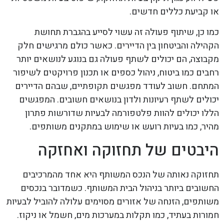
או קביעת כללים חדשים.
כמו כן, שיתוף פעולה זה עשוי לסייע בהגברת תחושת
הקהילה והביטחון בין הדיירים. כאשר כולם מרגישים חלק
מקבוצה, הם יכולים לשתף פעולה גם בנוגע לנושאים יותר
רחבים כמו ביטוח, ניהול כספים או תכנון פרויקטים לשיפור
המתחם. חשוב לעודד מפגשים תקופתיים, שבהם הדיירים
יכולים לשתף רעיונות ולדון בנושאים חשובים. המפגשים
הללו יכולים להוות פלטפורמה לבעיות שדורשות פתרון
מהיר, כמו בעיות רועש או שימוש במתקנים משותפים.
היבטים של תחזוקה ואחזקה
תחזוקה נאותה של הנכס המשותף היא אחד מהמרכיבים
החשובים ביותר בניהול הבית המשותף. כשמדובר בנכסים
משותפים, הזנחה של אזורים מסוימים עלולה להוביל לבעיות
חמורות בעתיד, כמו תקלות במערכות מים, חשמל או ניקוז.