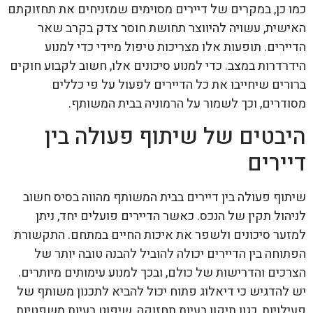
כמו כן, במקרים של דיירים מסוימים שמזניחים את תחזוקתם
האישית, עשויה להיווצר תחושת חוסר צדק בקרב שאר
הדיירים. תופעות אלו מצריכות טיפול מיידי כדי למנוע
הידרדרות במצב. כדי למנוע סיכונים אלו, חשוב לקבוע חוקים
ברורים שיחייבו את כל הדיירים לפעול על פי כללים
מסודרים, וכך לשמור על הרמוניה בבית המשותף.
היבטים של שיתוף פעולה בין
דיירים
שיתוף פעולה בין דיירים בבית המשותף מהווה בסיס חשוב
לניהול תקין של הנכס. כאשר הדיירים פועלים יחד, ניתן
למזער סיכונים ולשפר את איכות החיים במתחם. התקשורת
הפתוחה בין הדיירים יכולה להוביל להבנה טובה יותר של
הצרכים והדרישות של כולם, ובכך למנוע עימותים מיותרים.
יש להדגיש כי דיאלוג פתוח יכול להביא לתכנון משותף של
פעילויות, כגון תיקון בעיות תחזוקה, שיפוט בעיות משפטיות