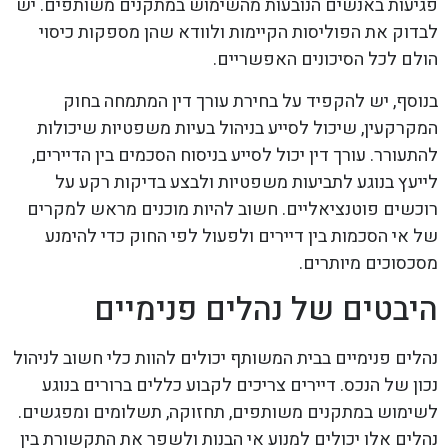
פגיעות באנשים הנובעות מהשימוש במתקנים משותפים. יש
לבדוק את הפוליסות הקיימות ולוודא שהן מספקות כיסוי
הולם לכל הסיכונים האפשריים.
בנוסף, יש להקפיד על בחירת עורך דין המתמחה בחוק
המקרקעין, שיכול לסייע בניהול בעיות משפטיות שיכולות
להתעורר. עורך דין יכול לסייע בניסוח הסכמים בין הדיירים,
לייעץ בנוגע לתביעות משפטיות ולבצע בדיקות רקע על
רוכשים פוטנציאליים. חשוב להיות מוכנים מראש למקרים
של אי הסכמות בין דיירים ולפעול לפי החוק כדי להימנע
מסכסוכים מיותרים.
היבטים של נהלים פנימיים
נהלים פנימיים בבית המשותף יכולים להוות כלי חשוב לניהול
נכון של הנכס. דיירים צריכים לקבוע כללים ברורים בנוגע
לשימוש במתקנים משותפים, תחזוקה, תשלומים ומפגשים.
נהלים אלו יכולים למנוע אי הבנות ולשפר את התקשורת בין