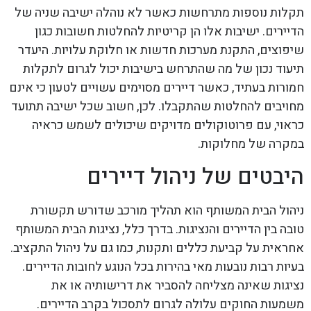
תקלות נוספות מתרחשות כאשר לא נוהלה ישיבה שניה של
הדיירים. ישיבות אלו הן קריטיות להחלטות חשובות כגון
שיפוצים, התקנת מערכות חדשות או חלוקת עלויות. היעדר
תיעוד נכון של מה שהתרחש בישיבות יכול לגרום לתקלות
חמורות בעתיד, כאשר דיירים מסוימים עשויים לטעון כי אינם
מחויבים להחלטות שהתקבלו. לכן, חשוב שכל ישיבה תתועד
כראוי, עם פרוטוקולים מדויקים שיכולים לשמש כראיה
במקרה של מחלוקות.
היבטים של ניהול דיירים
ניהול הבית המשותף הוא תהליך מורכב שדורש תקשורת
טובה בין הדיירים והנציגות. בדרך כלל, נציגות הבית המשותף
אחראית על קביעת כללים ותקנות, כמו גם על ניהול התקציב.
בעיות רבות נובעות מאי בהירות בכל הנוגע לחובות הדיירים.
נציגות שאינה מצליחה להסביר את דרישותיה או את
משמעות החוקים עלולה לגרום לתסכול בקרב הדיירים.