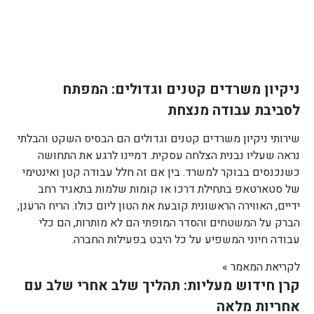
ניקיון משרדים קטנים וגדולים: המפתח
לסביבת עבודה מנצחת
שירותי ניקיון משרדים קטנים וגדולים הם הבסיס השקט והבלתי
נראה שעליו נבנית הצלחה עסקית. דמיינו לרגע את התחושה
כשנכנסים בבוקר למשרד. בין אם זה חלל עבודה קטן ואינטימי
של סטארטאפ בתחילת דרכו או קומות שלמות בתאגיד רחב
ידיים, האווירה הראשונית קובעת את הטון ליום כולו. הריח הרענן,
הברק על המשטחים והסדר המופתי הם לא מותרות, הם כלי
עבודה חיוני המשפיע על כל היבט בפעילות החברה.
לקריאת המאמר »
קרן חידוש מעליות: תהליך שלב אחרי שלב עם
אחריות מלאה