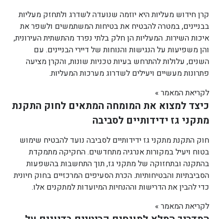
קרן חידוש מעליות היא יוזמה שנועדה לשדרג ולתחזק מעליות
בבניינים, במטרה להבטיח את בטיחות המשתמשים ולשפר את
איכות השירות. המעליות הן חלק בלתי נפרד מהתשתית העירונית,
והן משפיעות על הנגישות והנוחות של דיירי הבניינים. עם
השנים, עלולות להתרחש בעיות טכניות שונות, והקרן מציעה
פתרונות מעשיים ויעילים לשדרוג מערכות המעליות.
לקריאת המאמר »
כיצד למצוא את המומחה המתאים לחוק התקנת
מתקני גז ידידותיים לסביבה
חוק התקנת מתקני גז ידידותיים לסביבה נועד להבטיח שימוש
בטוח ויעיל במקורות אנרגיה מתחדשים. החקיקה מתמקדת
בהתקנה ובתחזוקה של מתקני גז, תוך התחשבות בהשפעות
הסביבתיות והבטיחותיות. הכרת הסעיפים המרכזיים בחוק חיונית
כדי להבין את הדרישות וההנחיות המיועדות למתקנים אלו.
לקריאת המאמר »