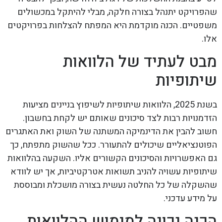
שהפרויקט יתנהל בצורה חלקה, מבלי להיתקל במכשולים
משפטיים. הכנה מוקדמת היא המפתח להצלחות בפרויקטים
אלו.
מבט לעתיד של הלוואות
שיתופיות
בשנת 2025, הלוואות שיתופיות לשיפוץ בניינים מציעות
הזדמנויות רבות לצד סיכונים שאותם יש לקחת בחשבון.
חשוב להבין את הדינמיקה המשתנה של השוק ואת האתגרים
הפוטנציאליים שיכולים להתעורר. ככל שהשוק מתפתח, כך
גם האפשרויות והסיכונים הקשורים אליו. השקעה בהלוואות
שיתופיות עשויה להניב תשואות אטרקטיביות, אך יש לוודא
שהשקלה של כל החלטה נעשית בצורה מושכלת ומבוססת
על מידע עדכני.
הכנה נכונה למימוש ההלוואות