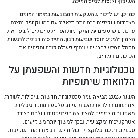
השיפוץ ולנסות לגייס תמיכה.
כמו כן, יש לזכור שהשקעות המבוצעות במימון המונים
מצריכות שקיפות רבה יותר. דיאלוג עם המשקיעים והצגת
עדכונים שוטפים על התקדמות הפרויקט יכולים לשפר את
האמון ולמנוע חוסר שביעות רצון. התייחסות רצינית לרגשות
הקהל תסייע להבטיח שיתוף פעולה פורה ותפחית את
הסיכונים הנלווים.
טכנולוגיות חדשות והשפעתן על
הלוואות שיתופיות
השנה 2025 מביאה עמה טכנולוגיות חדשות שיכולות לשדרג
את תחום ההלוואות השיתופיות. פלטפורמות דיגיטליות
מאפשרות ליזמים להציג את הפרויקטים שלהם בצורה
אטרקטיבית ומקצועית, ובכך למשוך יותר משקיעים.
טכנולוגיות כמו בלוקצ'יין יכולות לשדרג את רמת השקיפות