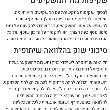
שקיפות מול המשקיעים
לבסוף, שקיפות בתקשורת עם המשקיעים היא חיונית.
שינויים בלתי צפויים או בעיות במהלך השיפוץ עשויים
להשפיע על אמון המשקיעים, דבר שיכול להקשות על גיוס
מימון נוסף בעת הצורך. יש להקפיד על עדכון שוטף של כל
הגורמים המעורבים על מנת לשמור על מערכת יחסים טובה.
סיכוני שוק בהלוואה שיתופית
הלוואות שיתופיות לשיפוץ בניין נחשבות להשקעה בעלת
פוטנציאל רווח גבוה, אך הן כרוכות גם בסיכוני שוק
משמעותיים. שוק הנדל"ן בישראל נתון לשינויים תכופים,
והשפעותיו יכולות להיות מרחיקות לכת על הצלחת הפרויקט.
לדוגמה, ירידה במחירי הנדל"ן עלולה להקטין את ערך הבניין
לאחר השיפוץ, מה שיביא לירידה ברווחים המשויכים
להלוואה. בעונת חורף גשומה או בעיות כלכליות כלליות
יכולות להשפיע על הביקוש ליחידות דיור, ובכך להקשות על