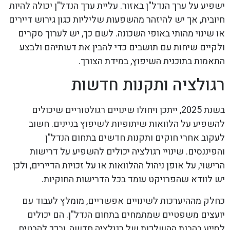
ישפיע על ערך הנדל"ן באזור. עליית ערך הנדל"ן יכולה להיות
חיובית, אך יש להיזהר מהשפעות שליליות כגון גירוש דיירים
או שינוי מהותי באופי השכונה. לשם כך, יש לערוך סקרים
ולקיים שיחות עם תושבים כדי להבין את דעותיהם ולבצע
התאמות בתוכנית השיפוץ, במידת הצורך.
רגולציה ותקנות חדשות
בשנת 2025, ייתכן ויחולו שינויים רגולטוריים שיכולים
להשפיע על הלוואות שיתופיות לשיפוץ בניינים. חשוב
לעקוב אחרי חוקים ותקנות חדשים בתחום הנדל"ן
והפיננסים. שינויי רגולציה יכולים להשפיע על דרישות
הרישוי, על אופן ניהול ההלוואות או על זכויות הדיירים, ולכן
יש לוודא שהפרויקט עומד בכל הדרישות החוקיות.
כחלק מההיערכות לשינויים אפשריים, מומלץ לעבוד עם
יועצים משפטיים שמתמחים בתחום הנדל"ן. הם יכולים
לסייע בהבנת ההשלכות של רגולציה חדשה, ובכך להבטיח