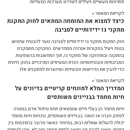
פתרונות מעשיים ויעילים לשדרוג מערכות המעליות.
לקריאת המאמר »
כיצד למצוא את המומחה המתאים לחוק התקנת
מתקני גז ידידותיים לסביבה
חוק התקנת מתקני גז ידידותיים לסביבה נועד להבטיח שימוש
בטוח ויעיל במקורות אנרגיה מתחדשים. החקיקה מתמקדת
בהתקנה ובתחזוקה של מתקני גז, תוך התחשבות בהשפעות
הסביבתיות והבטיחותיות. הכרת הסעיפים המרכזיים בחוק חיונית
כדי להבין את הדרישות וההנחיות המיועדות למתקנים אלו.
לקריאת המאמר »
המדריך המלא למונחים קריטיים בדיונים על
חיות מחמד בבניינים משותפים
חיות מחמד הן בעלי חיים שנמצאים תחת טיפול אדם במטרה
לספק חברה או הנאה. בבניינים משותפים, נוכחות חיות מחמד
יכולה להעלות שאלות רבות, במיוחד כאשר מדובר בהסכמות בין
דיירים. חשוב להבין מה נחשב לחיית מחמד ומה לא, שכן לעיתים