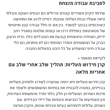
לסביבת עבודה מנצחת
שירותי ניקיון משרדים קטנים וגדולים הם הבסיס השקט והבלתי
נראה שעליו נבנית הצלחה עסקית. דמיינו לרגע את התחושה
כשנכנסים בבוקר למשרד. בין אם זה חלל עבודה קטן ואינטימי
של סטארטאפ בתחילת דרכו או קומות שלמות בתאגיד רחב
ידיים, האווירה הראשונית קובעת את הטון ליום כולו. הריח הרענן,
הברק על המשטחים והסדר המופתי הם לא מותרות, הם כלי
עבודה חיוני המשפיע על כל היבט בפעילות החברה.
לקריאת המאמר »
קרן חידוש מעליות: תהליך שלב אחרי שלב עם
אחריות מלאה
קרן חידוש מעליות היא יוזמה שנועדה לשדרג ולתחזק מעליות
בבניינים, במטרה להבטיח את בטיחות המשתמשים ולשפר את
איכות השירות. המעליות הן חלק בלתי נפרד מהתשתית העירונית,
והן משפיעות על הנגישות והנוחות של דיירי הבניינים. עם
השנים, עלולות להתרחש בעיות טכניות שונות, והקרן מציעה