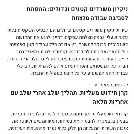
ניקיון משרדים קטנים וגדולים: המפתח
לסביבת עבודה מנצחת
שירותי ניקיון משרדים קטנים וגדולים הם הבסיס השקט והבלתי
נראה שעליו נבנית הצלחה עסקית. דמיינו לרגע את התחושה
כשנכנסים בבוקר למשרד. בין אם זה חלל עבודה קטן ואינטימי
של סטארטאפ בתחילת דרכו או קומות שלמות בתאגיד רחב
ידיים, האווירה הראשונית קובעת את הטון ליום כולו. הריח הרענן,
הברק על המשטחים והסדר המופתי הם לא מותרות, הם כלי
עבודה חיוני המשפיע על כל היבט בפעילות החברה.
לקריאת המאמר »
קרן חידוש מעליות: תהליך שלב אחרי שלב עם
אחריות מלאה
קרן חידוש מעליות היא יוזמה שנועדה לשדרג ולתחזק מעליות
בבניינים, במטרה להבטיח את בטיחות המשתמשים ולשפר את
איכות השירות. המעליות הן חלק בלתי נפרד מהתשתית העירונית,