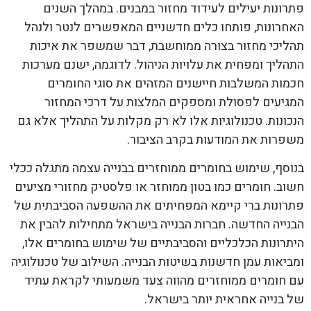
פתרונות יעילים לעידוד מחזור במבנים. במהלך השנים
האחרונות, פותחו כלים חדשניים המאפשרים לנטר ולנהל
תהליכי מחזור בצורה ממוחשבת, דבר שמשפר את איכות
התהליך ומפחית את עלויות הניהול. לדוגמה, ישנם מערכות
חכמות המשלבות חיישנים המזהים את סוגי החומרים
המגיעים לפסולת ומספקים המלצות על דרכי המחזור
הנכונות. טכנולוגיות אלו לא רק מקלות על התהליך אלא גם
משפרות את המודעות בקרב הציבור.
בנוסף, שימוש בחומרים ממוחזרים בבנייה עצמה מתגלה ככלי
חשוב. חומרים כמו בטון ממוחזר או פלסטיק מחזורי מציעים
פתרונות ברי קיימא המפחיתים את ההשפעה הסביבתית של
הבנייה החדשה. חברות הבנייה בישראל מתחילות להבין את
היתרונות הכלכליים והסביבתיים של שימוש בחומרים אלו,
ומביאות עמן חדשנות בשיטות הבנייה. השילוב של טכנולוגיה
עם חומרים ממוחזרים מהווה צעד משמעותי לקראת עתיד
של בנייה אחראית יותר בישראל.