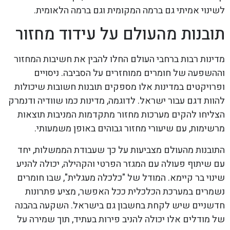
לשינוי אמיתי גם ברמה המקומית וגם ברמה הלאומית.
תובנות מהעולם על עידוד מחזור
מדינות רבות ברחבי העולם החלו להבין את חשיבות המחזור
וההשפעה של חומרים ממוחזרים על הסביבה. ניסויים
ופרויקטים במדינות אלו מספקים תובנות חשובות שיכולות
להוות דגם עבור ישראל. לדוגמה, מדינות כמו שוודיה ודנמרק
הצליחו להקים מערכות מחזור מתקדמות המניבות תוצאות
מרשימות, עם שיעורי מחזור גבוהים באופן משמעותי.
התובנות מהעולם מצביעות על כך שעבודת הממשלות, יחד
עם שיתוף פעולה עם המגזר הפרטי והקהילה, יכולה להניע
שינוי בר קיימא. המודל של "כלכלה מעגלית", שבו חומרים
נשמרים במערכת הכלכלית ככל האפשר, מציע פתרונות
חדשניים שיש לקחת בחשבון גם בישראל. השקעה בהבנה
של מודלים אלו יכולה להניב פירות בעתיד, תוך שמירה על