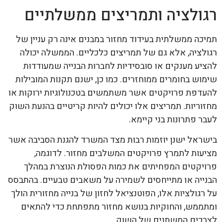
רגולציה ותמריצים ממשלתיים
תמיכה ממשלתית בעידוד מחזור במבנים אינה רק עניין של
רגולציה, אלא גם של תמריצים כלכליים. הממשלה יכולה
להציע מענקים או סובסידיות לחברות הבנייה שמעודדות
שימוש בחומרים ממוחזרים. כמו כן, ישנם תקנות המובילות
להעדפת פרויקטים אשר משתמשים בטכנולוגיות ירוקות או
מחזוריות. תמריצים אלו יכולים להיות קריטיים בהנעת השוק
לעבר פתרונות בני קיימא.
בישראל ישנן יוזמות רבות מצד המשרד להגנת הסביבה אשר
מציעות לתמרץ פרויקטים המשלבים מחזור. לדוגמה,
פרויקטים המפחיתים את כמות הפסולת הנוצרת במהלך
הבנייה או מתייחסים לשמירה על משאבים טבעיים. בהתבסס
על רגולציות אלו, הפוטנציאל לחזון של בנייה מחזורית הולך
ומתממש, והחוקיות בנושא מחזור מתפתחת כדי להתאים
לצרכים המשתנים של השוק.