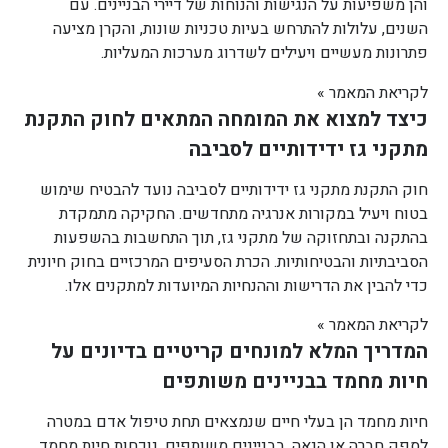
והן משפיעות על הנגישות והנוחות של דיירי הבניינים. עם
השנים, עלולות להתרחש בעיות טכניות שונות, והקרן מציעה
פתרונות מעשיים ויעילים לשדרוג מערכות המעליות.
לקריאת המאמר »
כיצד למצוא את המומחה המתאים לחוק התקנת
מתקני גז ידידותיים לסביבה
חוק התקנת מתקני גז ידידותיים לסביבה נועד להבטיח שימוש
בטוח ויעיל במקורות אנרגיה מתחדשים. החקיקה מתמקדת
בהתקנה ובתחזוקה של מתקני גז, תוך התחשבות בהשפעות
הסביבתיות והבטיחותיות. הכרת הסעיפים המרכזיים בחוק חיונית
כדי להבין את הדרישות וההנחיות המיועדות למתקנים אלו.
לקריאת המאמר »
המדריך המלא למונחים קריטיים בדיונים על
חיות מחמד בבניינים משותפים
חיות מחמד הן בעלי חיים שנמצאים תחת טיפול אדם במטרה
לספק חברה או הנאה. בבניינים משותפים, נוכחות חיות מחמד