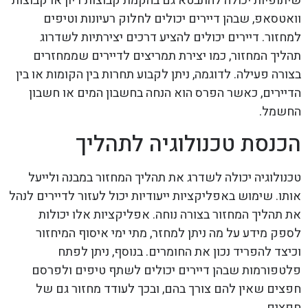
שיתופיות יכולה להתבטא גם בהקמת קבוצות דיון או קבוצות
וואטסאפ, שבהן דיירים יכולים לחלוק רעיונות וטיפים
למחזור. דיירים יכולים להציע דרכים יצירתיות לשדרוג
תהליך המחזור, כמו יצירת תמריצים לדיירים שממחזרים
בצורה פעילה. לדוגמה, ניתן לקבוע תחרות בין הקומות או בין
הדיירים, כאשר הפרס הוא הנחה בחשבון המים או חשבון
החשמל.
הכנסת טכנולוגיה לתהליך
טכנולוגיה יכולה לשדרג את תהליך המחזור במבנה ולייעל
אותו. שימוש באפליקציות ייעודיות יכול לעזור לדיירים לנהל
את תהליך המחזור בצורה נוחה. אפליקציות אלו יכולות
לספק מידע על מה ניתן למחזר, מתי ימי איסוף המיחזור
וכיצד להפריד נכון את החומרים. בנוסף, ניתן לפתח
פלטפורמות שבהן דיירים יכולים לשתף טיפים ולפרסם
חפצים שאין להם צורך בהם, ובכך לעודד מחזור גם של
חפצים.