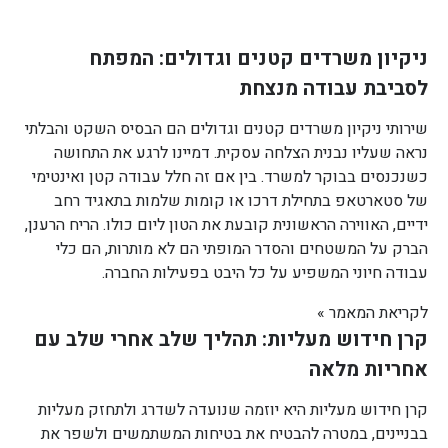
ניקיון משרדים קטנים וגדולים: המפתח
לסביבת עבודה מנצחת
שירותי ניקיון משרדים קטנים וגדולים הם הבסיס השקט והבלתי
נראה שעליו נבנית הצלחה עסקית. דמיינו לרגע את התחושה
כשנכנסים בבוקר למשרד. בין אם זה חלל עבודה קטן ואינטימי
של סטארטאפ בתחילת דרכו או קומות שלמות בתאגיד רחב
ידיים, האווירה הראשונית קובעת את הטון ליום כולו. הריח הרענן,
הברק על המשטחים והסדר המופתי הם לא מותרות, הם כלי
עבודה חיוני המשפיע על כל היבט בפעילות החברה.
לקריאת המאמר »
קרן חידוש מעליות: תהליך שלב אחרי שלב עם
אחריות מלאה
קרן חידוש מעליות היא יוזמה שנועדה לשדרג ולתחזק מעליות
בבניינים, במטרה להבטיח את בטיחות המשתמשים ולשפר את