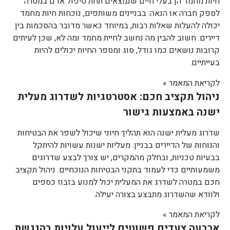
חיות מחמד הן בעלי חיים שנמצאים תחת טיפול אדם במטרה
לספק חברה או הנאה. בבניינים משותפים, נוכחות חיות מחמד
יכולה להעלות שאלות רבות, במיוחד כאשר מדובר בהסכמות בין
דיירים. חשוב להבין מה נחשב לחיית מחמד ומה לא, שכן לעיתים
קרובות נושאים כמו גודל, סוג ומספר החיות יכולים להיות
בעייתיים.
לקריאת המאמר »
ניהול תקציב חכם: אסטרטגיות לשדרוג מעלית
ישנה באמצעות גישור
שדרוג מעלית ישנה הוא תהליך חיוני שיכול לשפר את הבטיחות
והנוחות של הדיירים בבניין. מעליות ישנות עשויות להיתקל
בבעיות טכניות, ובחלק מהמקרים, יש צורך לבצע שדרוגים
משמעותיים כדי לעמוד בתקני הבטיחות הנוכחיים. ניהול תקציב
חכם במטרה לשדרג את המעלית יכול למנוע בזבוז כספים
ולוודא שהשדרוג מתבצע בצורה יעילה.
לקריאת המאמר »
ארבעה צעדים פשוטים לייעול עלויות בהנגשת