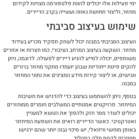
ימי פעילות אלו יכולים להוות פלטפורמה מצוינת לקידום
מחזור, וליצור תחושת גאווה ועשייה בקרב הדיירים.
שימוש בעיצוב סביבתי
העיצוב הסביבתי במבנה יכול לשחק תפקיד מכריע בעידוד
מחזור. השקעה בעיצוב המרחב הציבורי, כמו חצרות או אזורים
משותפים, יכולה לסייע להניע דיירים לפעולה. לדוגמה, ניתן
להקים פינות ייחודיות שבהן יועמדו מתקני מחזור ברורים
ונגישים, או ליצור קירות מידע המציגים את נתוני המחזור
במבנה.
בנוסף, ניתן להשתמש בעיצוב כדי להדגיש את חשיבות
המיחזור. פרויקטים אמנותיים המשלבים חומרים ממוחזרים
יכולים לשדר מסר חזק ולהפוך את הנושא למעניין
ואטרקטיבי. כאשר הדיירים רואים את השפעת המיחזור
באופן מוחשי וויזואלי, יש סיכוי גבוה יותר שהם ירגישו
מחויבים לקחת חלק בתהליך.