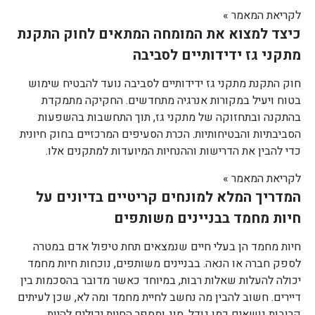
לקריאת המאמר »
כיצד למצוא את המומחה המתאים לחוק התקנת
מתקני גז ידידותיים לסביבה
חוק התקנת מתקני גז ידידותיים לסביבה נועד להבטיח שימוש
בטוח ויעיל במקורות אנרגיה מתחדשים. החקיקה מתמקדת
בהתקנה ובתחזוקה של מתקני גז, תוך התחשבות בהשפעות
הסביבתיות והבטיחותיות. הכרת הסעיפים המרכזיים בחוק חיונית
כדי להבין את הדרישות וההנחיות המיועדות למתקנים אלו.
לקריאת המאמר »
המדריך המלא למונחים קריטיים בדיונים על
חיות מחמד בבניינים משותפים
חיות מחמד הן בעלי חיים שנמצאים תחת טיפול אדם במטרה
לספק חברה או הנאה. בבניינים משותפים, נוכחות חיות מחמד
יכולה להעלות שאלות רבות, במיוחד כאשר מדובר בהסכמות בין
דיירים. חשוב להבין מה נחשב לחיית מחמד ומה לא, שכן לעיתים
קרובות נושאים כמו גודל, סוג ומספר החיות יכולים להיות