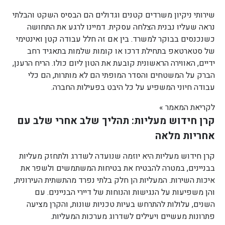
שירותי ניקיון משרדים קטנים וגדולים הם הבסיס השקט והבלתי
נראה שעליו נבנית הצלחה עסקית. דמיינו לרגע את התחושה
כשנכנסים בבוקר למשרד. בין אם זה חלל עבודה קטן ואינטימי
של סטארטאפ בתחילת דרכו או קומות שלמות בתאגיד רחב
ידיים, האווירה הראשונית קובעת את הטון ליום כולו. הריח הרענן,
הברק על המשטחים והסדר המופתי הם לא מותרות, הם כלי
עבודה חיוני המשפיע על כל היבט בפעילות החברה.
לקריאת המאמר »
קרן חידוש מעליות: תהליך שלב אחרי שלב עם
אחריות מלאה
קרן חידוש מעליות היא יוזמה שנועדה לשדרג ולתחזק מעליות
בבניינים, במטרה להבטיח את בטיחות המשתמשים ולשפר את
איכות השירות. המעליות הן חלק בלתי נפרד מהתשתית העירונית,
והן משפיעות על הנגישות והנוחות של דיירי הבניינים. עם
השנים, עלולות להתרחש בעיות טכניות שונות, והקרן מציעה
פתרונות מעשיים ויעילים לשדרוג מערכות המעליות.