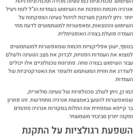
השימוש. טכנולוגיות כמו טעינה מהירה וטכנולוגיות ניהול
אנרגיה חכמות הופכות את השימוש בעמדות הנ"ל לנוח ויעיל
יותר. ניתן להתקין מערכות לניהול טעינה המפקחות על
השימוש וההוצאות, ומאפשרות למשתמשים לדעת מתי
העמדה פועלת בצורה האופטימלית.
בנוסף, ישנן אפליקציות חכמות שמאפשרות למשתמשים
למצוא את העמדות הפנויות, לבדוק את מצב הטעינה ולשלם
עבור השימוש בצורה נוחה. פתרונות טכנולוגיים אלו יכולים
לשדרג את חווית המשתמש ולשפר את האטרקטיביות של
העמדות.
כמו כן, ניתן לשלב טכנולוגיות של טעינה סולארית,
שמאפשרות להטען באמצעות אנרגיה מתחדשת. זהו פתרון
בר קיימא שמפחית את התלות במקורות אנרגיה מזהמים
ומקנה יתרון סביבתי משמעותי.
השפעת רגולציות על התקנת