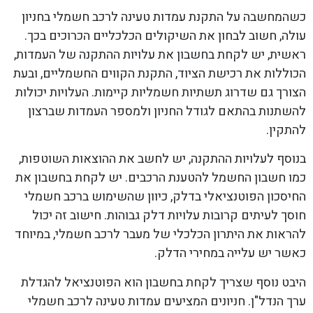
כשהמחשבה על התקנת עמדות טעינה לרכב חשמלי בחניון
עולה, חשוב לבחון את השיקולים הכלכליים הכרוכים בכך.
ראשית, יש לקחת בחשבון את עלויות ההתקנה של העמדות,
הכוללות את רכישת הציוד, התקנת הקווים החשמליים, ובעת
הצורך גם שדרוג תשתיות חשמליות קיימות. העלויות יכולות
להשתנות בהתאם לגודל החניון ולמספר העמדות שברצון
להתקין.
בנוסף לעלויות ההתקנה, יש לחשב את ההוצאות השוטפות,
כמו חשבון החשמל להטענת הרכבים. יש לקחת בחשבון את
החיסכון הפוטנציאלי בדלק, כיוון שהשימוש ברכב חשמלי
חוסך לעיתים קרובות עלויות דלק גבוהות. חישוב זה יכול
להראות את היתרון הכלכלי של מעבר לרכב חשמלי, במיוחד
כאשר יש עלייה במחירי הדלק.
היבט נוסף שצריך לקחת בחשבון הוא הפוטנציאל להגדלת
ערך הנדל"ן. חניונים המציעים עמדות טעינה לרכב חשמלי