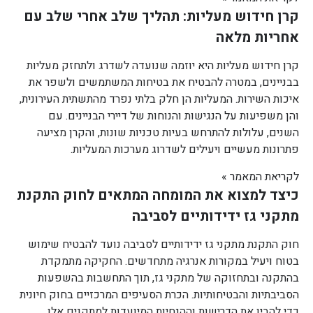
קרן חידוש מעליות: תהליך שלב אחרי שלב עם
אחריות מלאה
קרן חידוש מעליות היא יוזמה שנועדה לשדרג ולתחזק מעליות
בבניינים, במטרה להבטיח את בטיחות המשתמשים ולשפר את
איכות השירות. המעליות הן חלק בלתי נפרד מהתשתית העירונית,
והן משפיעות על הנגישות והנוחות של דיירי הבניינים. עם
השנים, עלולות להתרחש בעיות טכניות שונות, והקרן מציעה
פתרונות מעשיים ויעילים לשדרוג מערכות המעליות.
לקריאת המאמר »
כיצד למצוא את המומחה המתאים לחוק התקנת
מתקני גז ידידותיים לסביבה
חוק התקנת מתקני גז ידידותיים לסביבה נועד להבטיח שימוש
בטוח ויעיל במקורות אנרגיה מתחדשים. החקיקה מתמקדת
בהתקנה ובתחזוקה של מתקני גז, תוך התחשבות בהשפעות
הסביבתיות והבטיחותיות. הכרת הסעיפים המרכזיים בחוק חיונית
כדי להבין את הדרישות וההנחיות המיועדות למתקנים אלו.