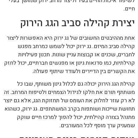
לשיפור איכות החיים בעיר וליצור מרחב ירוק שמושך בעלי
חיים.
יצירת קהילה סביב הגג הירוק
אחת מההיבטים החשובים של גג ירוק היא האפשרות ליצור
קהילה סביב המיזם. גג ירוק יכול לשמש כמרחב מפגש
לחברים, שכנים או קבוצות עניין שונות. תכנון פעילויות
קהילתיות, כמו סדנאות גינון או מפגשים חברתיים, יכול לחזק
את הקשרים בין הדיירים ולעודד שיתוף פעולה.
קהילת הגג הירוק יכולה גם לכלול גינון משותף, שבו כל
משתתף תורם את חלקו לגידול הצמחים ולטיפוח המרחב. זה
לא רק עוזר לחלוק את העומס של תחזוקת הגג, אלא גם יוצר
תחושת שייכות ושותפות בקרב המשתתפים. גג ירוק, כשהוא
מתנהל בצורה קהילתית, יכול להפוך למרכז חיים שוקק
שמעניק ערך מוסף לכל המעורבים.