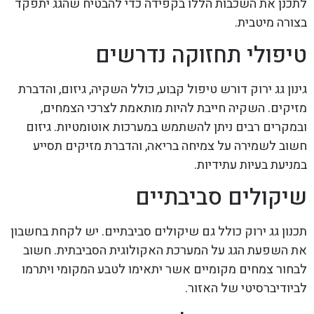
לתכנן את השכבות הללו בקפידה כדי להבטיח שהגג יתפקד
בצורה מיטבית.
טיפולי תחזוקה נדרשים
גינון גג ירוק דורש טיפול קבוע, כולל השקיה, גיזום, והדברת
מזיקים. השקיה חייבת להיות מותאמת לצרכי הצמחים,
ובמקרים רבים ניתן להשתמש במערכות אוטומטיות. גיזום
חשוב לשמירה על צמיחה בריאה, והדברת מזיקים תסייע
במניעת בעיות עתידיות.
שיקולים סביבתיים
תכנון גג ירוק כולל גם שיקולים סביבתיים. יש לקחת בחשבון
את השפעת הגג על המערכת האקולוגית הסביבתית. חשוב
לבחור צמחים מקומיים אשר יתאימו לטבע המקומי ויתרמו
לביודיברסיטי של האזור.