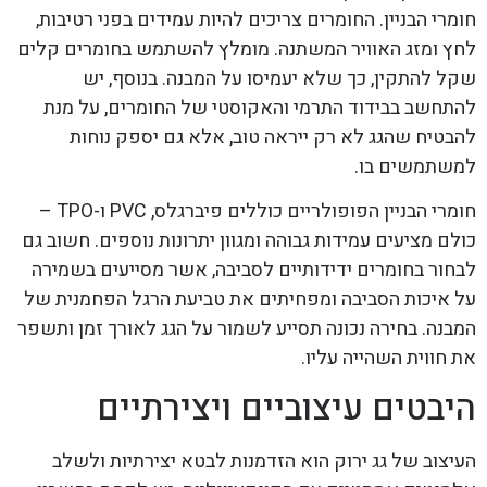
חומרי הבניין. החומרים צריכים להיות עמידים בפני רטיבות,
לחץ ומזג האוויר המשתנה. מומלץ להשתמש בחומרים קלים
שקל להתקין, כך שלא יעמיסו על המבנה. בנוסף, יש
להתחשב בבידוד התרמי והאקוסטי של החומרים, על מנת
להבטיח שהגג לא רק ייראה טוב, אלא גם יספק נוחות
למשתמשים בו.
חומרי הבניין הפופולריים כוללים פיברגלס, PVC ו-TPO –
כולם מציעים עמידות גבוהה ומגוון יתרונות נוספים. חשוב גם
לבחור בחומרים ידידותיים לסביבה, אשר מסייעים בשמירה
על איכות הסביבה ומפחיתים את טביעת הרגל הפחמנית של
המבנה. בחירה נכונה תסייע לשמור על הגג לאורך זמן ותשפר
את חווית השהייה עליו.
היבטים עיצוביים ויצירתיים
העיצוב של גג ירוק הוא הזדמנות לבטא יצירתיות ולשלב