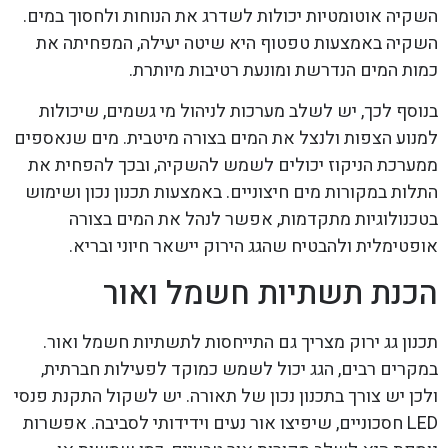
השקיה אוטומטיות יכולות לשדרג את הנוחות ולחסוך במים.
השקיה באמצעות טפטוף היא שיטה יעילה, המפחיתה את
כמות המים הנדרשת ומונעת רטיבות מיותרת.
בנוסף לכך, יש לשלב מערכות לניהול מי גשמים, שיכולות
למנוע הצפות ולנצל את המים בצורה מיטבית. מים שנאספים
ממערכת הניקוז יכולים לשמש להשקיה, ובכך להפחית את
התלות במקורות מים חיצוניים. באמצעות תכנון נכון ושימוש
בטכנולוגיות מתקדמות, אפשר לנהל את המים בצורה
אופטימלית ולהבטיח שהגג הירוק יישאר חיוני ובריא.
הכנת תשתיות חשמל ואור
תכנון גג ירוק מצריך גם התייחסות לתשתיות חשמל ואור.
במקרים רבים, הגג יכול לשמש כמוקד לפעילות חברתית,
ולכן יש צורך בתכנון נכון של תאורה. יש לשקול התקנת פנסי
LED חסכוניים, שיפיצו אור נעים וידידותי לסביבה. אפשרות