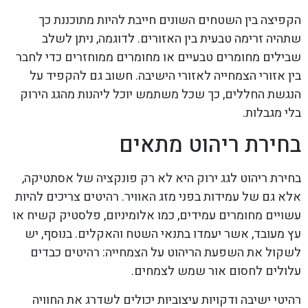
הקפיצה בין השטחים השונים חייבת להיות מתוכננת כך
שתהיה זרימה טבעית בין האזורים. לדוגמה, ניתן לשלב
שבילים מחומרים טבעיים או מחומרים ממוחזרים כדי לחבר
בין אזורי הצמחייה לאזורי הישיבה. חשוב גם להקפיד על
הנגשת החללים, כך שכל משתמש יוכל ליהנות מהגג הירוק
בלי מגבלות.
בחירת ריהוט מתאים
בחירת ריהוט לגג ירוק היא לא רק פונקציה של אסתטיקה,
אלא גם של עמידות בפני מזג האוויר. רהיטים צריכים להיות
עשויים מחומרים עמידים, כמו אלומיניום, פלסטיק קשיח או
עץ מעובד, אשר יעמדו בתנאי השטח והאקלים. בנוסף, יש
לשקול את השפעת הריהוט על הצמחייה: רהיטים כבדים
עלולים לחסום אור שמש לצמחים.
רהיטי ישיבה ודקויות עיצוביות יכולים לשדרג את החוויה