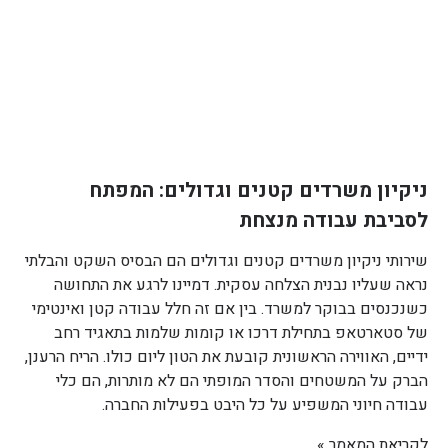
ניקיון משרדים קטנים וגדולים: המפתח
לסביבת עבודה מנצחת
שירותי ניקיון משרדים קטנים וגדולים הם הבסיס השקט והבלתי
נראה שעליו נבנית הצלחה עסקית. דמיינו לרגע את התחושה
כשנכנסים בבוקר למשרד. בין אם זה חלל עבודה קטן ואינטימי
של סטארטאפ בתחילת דרכו או קומות שלמות בתאגיד רחב
ידיים, האווירה הראשונית קובעת את הטון ליום כולו. הריח הרענן,
הברק על המשטחים והסדר המופתי הם לא מותרות, הם כלי
עבודה חיוני המשפיע על כל היבט בפעילות החברה.
לקריאת המאמר »