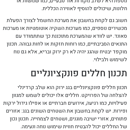
נוספת היא לשלב מקורות אור טבעיים, כמו שמשות או
חלונות, שיכולים להוסיף לאווירה הכללית.
חשוב גם לקחת בחשבון את מערכת החשמל לצורך הפעלת
מכשירים נוספים, כמו מערכות השקיה אוטומטיות או מערכות
סאונד. יש לוודא שהמערכת מתוכננת כך שתתמודד עם
התנאים הסביבתיים, כמו רוחות חזקות או לחות גבוהה. תכנון
מוקפד יבטיח שהגג יהיה לא רק ירוק ובריא, אלא גם נוח
לשימוש ולבילוי.
תכנון חללים פונקציונליים
תכנון חללים פונקציונליים בגג ירוק הוא שלב קרדינלי
להצלחה של הפרויקט. חללים אלו יכולים לשמש למגוון
פעילויות, כמו רגיעה, אירועים חברתיים או אפילו גידול ירקות
ופירות. יש לקחת בחשבון את השטחים השונים בגג: אזורים
פתוחים, אזורי ישיבה מוגנים, ושטחים לצמחייה. תכנון נכון
של החללים יכול להבטיח חווית שימוש נוחה ונעימה.