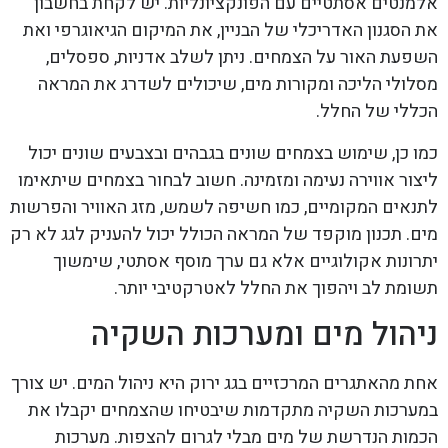
אלמנטים אסתטיים עם הפונקציונליות. יש לקחת בחשבון
את הסגנון האדריכלי של הבניין, את המיקום הגיאוגרפי ואת
השפעת האור על הצמחים. ניתן לשלב אדניות, ספסלים,
מסלולי הליכה ומקורות מים, שיכולים לשדרג את המראה
הכללי של החלל.
כמו כן, שימוש בצמחים שונים בגבהים ובצבעים שונים יכול
ליצור אווירה נעימה ומזמינה. חשוב לבחור בצמחים שיתאימו
לתנאים המקומיים, כמו חשיפה לשמש, מזג האוויר והפרשות
מים. תכנון מוקפד של המראה הכולל יכול להעניק לגג לא רק
יתרונות אקולוגיים אלא גם ערך מוסף אסתטי, שימשוך
תשומת לב ויהפוך את החלל לאטרקטיבי יותר.
ניהול מים ומערכות השקיה
אחת מהאתגרים המרכזיים בגג ירוק היא ניהול המים. יש צורך
במערכות השקיה מתקדמות שיבטיחו שהצמחים יקבלו את
הכמות הנדרשת של מים מבלי לגרום להצפות. מערכות