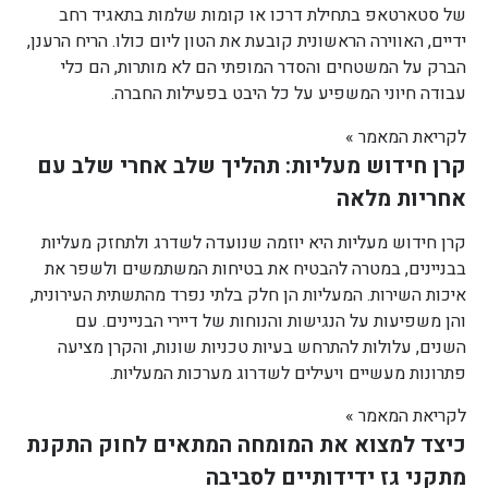
של סטארטאפ בתחילת דרכו או קומות שלמות בתאגיד רחב
ידיים, האווירה הראשונית קובעת את הטון ליום כולו. הריח הרענן,
הברק על המשטחים והסדר המופתי הם לא מותרות, הם כלי
עבודה חיוני המשפיע על כל היבט בפעילות החברה.
לקריאת המאמר »
קרן חידוש מעליות: תהליך שלב אחרי שלב עם
אחריות מלאה
קרן חידוש מעליות היא יוזמה שנועדה לשדרג ולתחזק מעליות
בבניינים, במטרה להבטיח את בטיחות המשתמשים ולשפר את
איכות השירות. המעליות הן חלק בלתי נפרד מהתשתית העירונית,
והן משפיעות על הנגישות והנוחות של דיירי הבניינים. עם
השנים, עלולות להתרחש בעיות טכניות שונות, והקרן מציעה
פתרונות מעשיים ויעילים לשדרוג מערכות המעליות.
לקריאת המאמר »
כיצד למצוא את המומחה המתאים לחוק התקנת
מתקני גז ידידותיים לסביבה