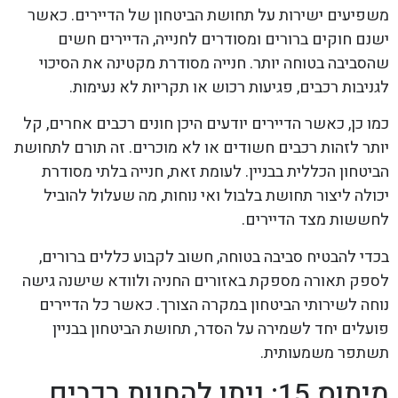
משפיעים ישירות על תחושת הביטחון של הדיירים. כאשר
ישנם חוקים ברורים ומסודרים לחנייה, הדיירים חשים
שהסביבה בטוחה יותר. חנייה מסודרת מקטינה את הסיכוי
לגניבות רכבים, פגיעות רכוש או תקריות לא נעימות.
כמו כן, כאשר הדיירים יודעים היכן חונים רכבים אחרים, קל
יותר לזהות רכבים חשודים או לא מוכרים. זה תורם לתחושת
הביטחון הכללית בבניין. לעומת זאת, חנייה בלתי מסודרת
יכולה ליצור תחושת בלבול ואי נוחות, מה שעלול להוביל
לחששות מצד הדיירים.
בכדי להבטיח סביבה בטוחה, חשוב לקבוע כללים ברורים,
לספק תאורה מספקת באזורים החניה ולוודא שישנה גישה
נוחה לשירותי הביטחון במקרה הצורך. כאשר כל הדיירים
פועלים יחד לשמירה על הסדר, תחושת הביטחון בבניין
תשתפר משמעותית.
מיתוס 15: ניתן להחנות רכבים