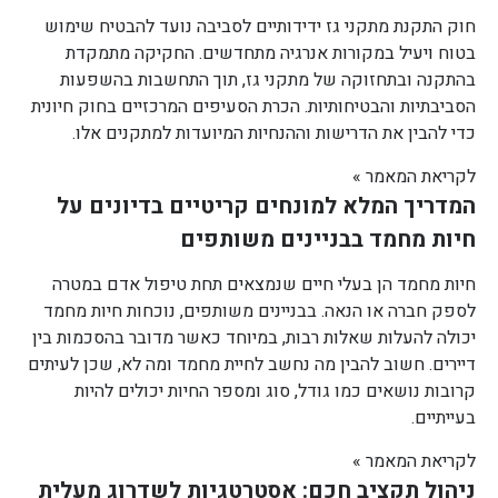
חוק התקנת מתקני גז ידידותיים לסביבה נועד להבטיח שימוש
בטוח ויעיל במקורות אנרגיה מתחדשים. החקיקה מתמקדת
בהתקנה ובתחזוקה של מתקני גז, תוך התחשבות בהשפעות
הסביבתיות והבטיחותיות. הכרת הסעיפים המרכזיים בחוק חיונית
כדי להבין את הדרישות וההנחיות המיועדות למתקנים אלו.
לקריאת המאמר »
המדריך המלא למונחים קריטיים בדיונים על
חיות מחמד בבניינים משותפים
חיות מחמד הן בעלי חיים שנמצאים תחת טיפול אדם במטרה
לספק חברה או הנאה. בבניינים משותפים, נוכחות חיות מחמד
יכולה להעלות שאלות רבות, במיוחד כאשר מדובר בהסכמות בין
דיירים. חשוב להבין מה נחשב לחיית מחמד ומה לא, שכן לעיתים
קרובות נושאים כמו גודל, סוג ומספר החיות יכולים להיות
בעייתיים.
לקריאת המאמר »
ניהול תקציב חכם: אסטרטגיות לשדרוג מעלית