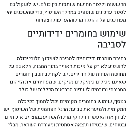
החששות וליצור תחושת שותפות בין כולם. יש לשקול גם
לספק עדכונים שוטפים במהלך השיפוץ, כדי שהשכנים יהיו
מעודכנים על ההתקדמות וההפרעות הצפויות.
שימוש בחומרים ידידותיים
לסביבה
בחירת חומרים ידידותיים לסביבה לשיפוץ הלובי יכולה
להשפיע לא רק על איכות האוויר בתוך המבנה, אלא גם על
תחושת הנוחות של הדיירים. יש לקחת בחשבון חומרים
שאינם מכילים כימיקלים מזיקים, שמפחיתים את הזיהום
הסביבתי ותורמים לשיפור הבריאות הכללית של כולם.
בנוסף, שימוש בחומרים מקומיים יכול לתמוך בכלכלה
המקומית ולמזער את טביעת הרגל הפחמנית של השיפוץ. יש
לבחון את האפשרויות הקיימות ולהשקיע במוצרים איכותיים
ובטוחים, שיבטיחו תוצאה אסתטית ומעוררת השראה, מבלי