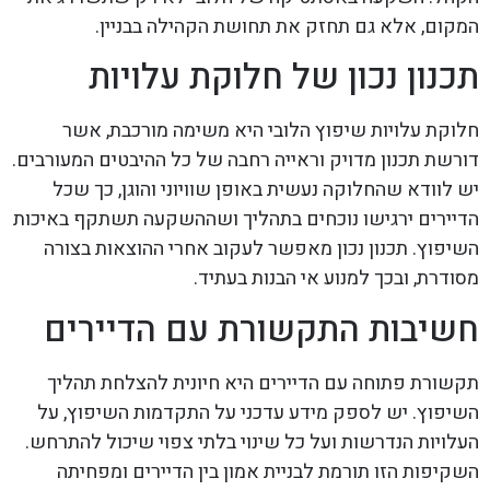
המקום, אלא גם תחזק את תחושת הקהילה בבניין.
תכנון נכון של חלוקת עלויות
חלוקת עלויות שיפוץ הלובי היא משימה מורכבת, אשר
דורשת תכנון מדויק וראייה רחבה של כל ההיבטים המעורבים.
יש לוודא שהחלוקה נעשית באופן שוויוני והוגן, כך שכל
הדיירים ירגישו נוכחים בתהליך ושההשקעה תשתקף באיכות
השיפוץ. תכנון נכון מאפשר לעקוב אחרי ההוצאות בצורה
מסודרת, ובכך למנוע אי הבנות בעתיד.
חשיבות התקשורת עם הדיירים
תקשורת פתוחה עם הדיירים היא חיונית להצלחת תהליך
השיפוץ. יש לספק מידע עדכני על התקדמות השיפוץ, על
העלויות הנדרשות ועל כל שינוי בלתי צפוי שיכול להתרחש.
השקיפות הזו תורמת לבניית אמון בין הדיירים ומפחיתה