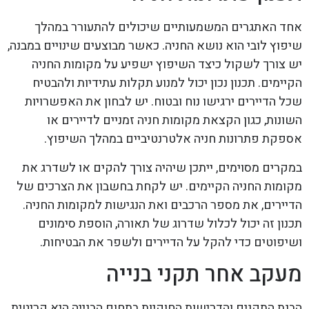
אחד האתגרים המשמעותיים שיכולים להתעורר במהלך
שיפוץ לובי הוא נושא החניה. כאשר מבוצעים שינויים במבנה,
יש צורך לשקול כיצד השיפוץ ישפיע על מקומות החניה
הקיימים. תכנון נכון יכול למנוע תקלות עתידיות ולהבטיח
שכל הדיירים ירגישו נוח ובטוח. יש לבחון את האפשרויות
השונות, כגון הקצאת מקומות חניה זמניים לדיירים או
אספקת פתרונות חניה אלטרנטיביים במהלך השיפוץ.
במקרים מסוימים, ייתכן שיהיה צורך להקים או לשדרג את
מקומות החניה הקיימים. יש לקחת בחשבון את הצרכים של
הדיירים, את מספר הרכבים ואת הנגישות למקומות החניה.
תכנון זה יכול לכלול שדרוג של תאורה, הוספת סימונים
ושיפוטים כדי להקל על הדיירים ולשפר את הבטיחות.
מעקב אחר תקני בנייה
הבנת התקנים והדרישות החוקיות בתחום הבנייה היא קריטית