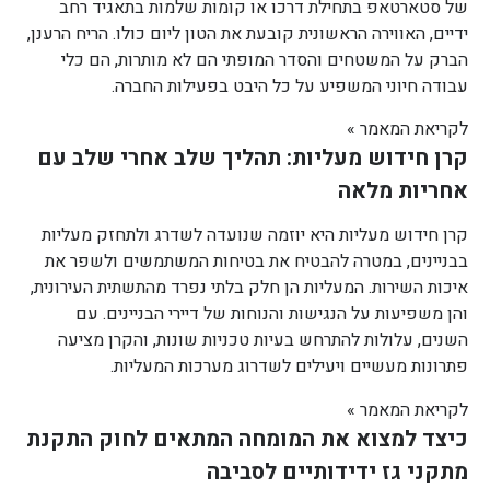
של סטארטאפ בתחילת דרכו או קומות שלמות בתאגיד רחב
ידיים, האווירה הראשונית קובעת את הטון ליום כולו. הריח הרענן,
הברק על המשטחים והסדר המופתי הם לא מותרות, הם כלי
עבודה חיוני המשפיע על כל היבט בפעילות החברה.
לקריאת המאמר »
קרן חידוש מעליות: תהליך שלב אחרי שלב עם
אחריות מלאה
קרן חידוש מעליות היא יוזמה שנועדה לשדרג ולתחזק מעליות
בבניינים, במטרה להבטיח את בטיחות המשתמשים ולשפר את
איכות השירות. המעליות הן חלק בלתי נפרד מהתשתית העירונית,
והן משפיעות על הנגישות והנוחות של דיירי הבניינים. עם
השנים, עלולות להתרחש בעיות טכניות שונות, והקרן מציעה
פתרונות מעשיים ויעילים לשדרוג מערכות המעליות.
לקריאת המאמר »
כיצד למצוא את המומחה המתאים לחוק התקנת
מתקני גז ידידותיים לסביבה