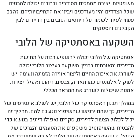
משפטיות. יצירת מסמכים מסודרים וברורים יכולה להבטיח
שכל הצדדים יהיו מעודכנים ויבינו את התחייבויותיהם. זה גם
עשוי לעזור לשמור על היחסים הטובים בין הדיירים לבין
הקבלנים והספקים.
השקעה באסתטיקה של הלובי
אסתטיקה של הלובי יכולה להשפיע רבות על תחושת
הדיירים והאורחים בבניין. השקעה בעיצוב הלובי יכולה
לשדרג את איכות החיים וליצור אווירה מזמינה ונעימה. יש
לשקול אלמנטים כמו תאורה, צבעים, ריהוט ואפילו יצירות
אמנות שיכולות לשדרג את המראה הכללי.
במהלך תכנון האסתטיקה של הלובי, יש לשלב אינטרסים של
הדיירים, כך שהם ירגישו שהשיפוץ נוגע גם להם. תהליך זה
יכול לכלול הצעות לדיירים, סקרים ואפילו דיונים בנושא כדי
להבטיח שהשיפוטים משקפים את הטעמים והצרכים של
הקהל. השקעה באסתטיקה של הלובי לא רק שתשדרג את