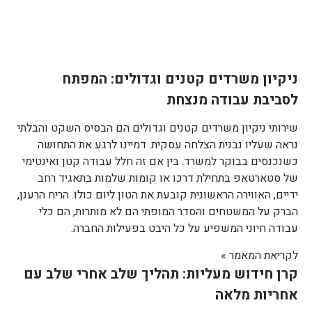
ניקיון משרדים קטנים וגדולים: המפתח
לסביבת עבודה מנצחת
שירותי ניקיון משרדים קטנים וגדולים הם הבסיס השקט והבלתי
נראה שעליו נבנית הצלחה עסקית. דמיינו לרגע את התחושה
כשנכנסים בבוקר למשרד. בין אם זה חלל עבודה קטן ואינטימי
של סטארטאפ בתחילת דרכו או קומות שלמות בתאגיד רחב
ידיים, האווירה הראשונית קובעת את הטון ליום כולו. הריח הרענן,
הברק על המשטחים והסדר המופתי הם לא מותרות, הם כלי
עבודה חיוני המשפיע על כל היבט בפעילות החברה.
לקריאת המאמר »
קרן חידוש מעליות: תהליך שלב אחרי שלב עם
אחריות מלאה