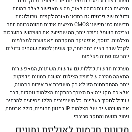
חשוב בשדרוג מערכת מצלמות IP. חיישנים מתקדמים
מציעים רגישות גבוהה לאור, מה שמאפשר לצלם כמויות
גדולות של פרטים גם בתנאי תאורה לקויים. טכנולוגיות
חדשות כמו חיישני CMOS מציעים איכות תמונה גבוהה יותר
וצריכת חשמל נמוכה יותר, מה שמייעל את השימוש במערכות
מצלמות. בנוסף, אופטיקה מתקדמת מאפשרת למצלמות
לקבל שדה ראיה רחב יותר, כך שניתן לכסות שטחים גדולים
יותר עם פחות מצלמות.
מערכות חדשות כוללות גם עדשות משתנות, המאפשרות
התאמה מהירה של זווית הצילום והשגת תמונות מדויקות
יותר. ההתפתחות הזו לא רק משפרת את איכות התמונה,
אלא גם מקטינה את הצורך בהתקנת מצלמות נוספות, דבר
שיכול לחסוך בעלויות. כל השיפורים הללו מסייעים להרחיב
את השימושים של מצלמות IP במגוון תחומים, כולל אבטחה,
ניהול תנועה ומחקר סביבתי.
תכונות חכמות לאנליזת נתונים