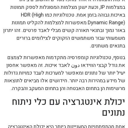
במצלמות IP, וכעת ישנן מצלמות המסוגלות לספק תמונות
באיכות גבוהה בזמן אמת. טכנולוגיות כמו HDR (High
Dynamic Range) מאפשרות למצלמות להקליט תמונות
באור נמוך ובתנאי תאורה קשים מבלי לאבד פרטים. זהו יתרון
משמעותי עבור משתמשים הזקוקים לצילומים ברורים
בתנאים משתנים.
בנוסף, טכנולוגיות קומפרסיה מתקדמות מאפשרות לצמצם
את גודל קבצי הווידאו دون לאבד איכות. זה מאפשר אחסון
יעיל יותר של נתונים ומאפשר למערכות לעבד כמויות גדולות
של מידע במהירות רבה יותר. חידושים אלו מביאים לתוצאות
מרשימות הן בתחום האבטחה והן בתחום המעקב והבקרה.
יכולת אינטגרציה עם כלי ניתוח
נתונים
אחת מהתפתחויות המעניינות ביותר היא יכולת האינטגרציה