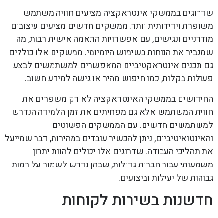
שדרוגים בממשקי אינטראקציה מציעים חוויה משתמש
משופרת וידידותית יותר. ממשקים חדשים מציעים עיצובים
מודרניים ונגישים, עם אפשרויות התאמה אישית רבות, מה
שמגביר את הנוחות בשימוש היומיומי. ממשקים אלו כוללים
גם תכנים אינטראקטיביים המאפשרים למשתמשים לבצע
פעולות בקלות, כמו חיפוש מהיר או גישה למידע חשוב.
החידושים בממשקי האינטראקציה לא רק משפרים את
חווית המשתמש אלא גם מפחיתים את זמן הלמידה הנדרש
למשתמשים חדשים. עם הממשקים הפשוטים
והאינטואיטיביים, ניתן להכשיר עובדים במהירות, דבר שמייעל
את תהליכי העבודה. שדרוגים אלו יכולים להוות יתרון
משמעותי עבור חברות גדולות, שבהן נדרש לשמור על רמות
גבוהות של יעילות וביצועים.
חדשנות בשירות לקוחות