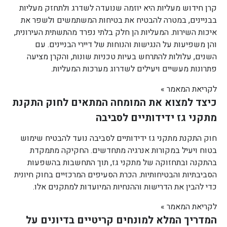
קרן חידוש מעליות היא יוזמה שנועדה לשדרג ולתחזק מעליות
בבניינים, במטרה להבטיח את בטיחות המשתמשים ולשפר את
איכות השירות. המעליות הן חלק בלתי נפרד מהתשתית העירונית,
והן משפיעות על הנגישות והנוחות של דיירי הבניינים. עם
השנים, עלולות להתרחש בעיות טכניות שונות, והקרן מציעה
פתרונות מעשיים ויעילים לשדרוג מערכות המעליות.
לקריאת המאמר »
כיצד למצוא את המומחה המתאים לחוק התקנת
מתקני גז ידידותיים לסביבה
חוק התקנת מתקני גז ידידותיים לסביבה נועד להבטיח שימוש
בטוח ויעיל במקורות אנרגיה מתחדשים. החקיקה מתמקדת
בהתקנה ובתחזוקה של מתקני גז, תוך התחשבות בהשפעות
הסביבתיות והבטיחותיות. הכרת הסעיפים המרכזיים בחוק חיונית
כדי להבין את הדרישות וההנחיות המיועדות למתקנים אלו.
לקריאת המאמר »
המדריך המלא למונחים קריטיים בדיונים על