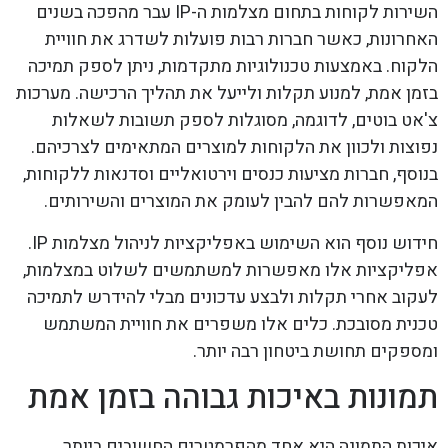
השירות לקוחות בתחום מצלמות ה-IP עבר מהפכה בשנים
האחרונות, כאשר חברות רבות פועלות לשדרג את חוויית
הלקוח. באמצעות טכנולוגיות מתקדמות, ניתן לספק תמיכה
בזמן אמת, למנוע תקלות ולייעל את תהליך הרכישה. מערכות
צ'אט בוטים, לדוגמה, מסוגלות לספק תשובות לשאלות
נפוצות ולכוון את הלקוחות למוצרים המתאימים לצרכיהם.
בנוסף, חברות מציעות כנסים וירטואליים וסדנאות ללקוחות,
המאפשרות להם להבין לעומק את המוצרים והשירותים.
חידוש נוסף הוא השימוש באפליקציות לניהול מצלמות IP.
אפליקציות אלו מאפשרות למשתמשים לשלוט במצלמות,
לעקוב אחרי תקלות ולבצע עדכונים מבלי להידרש לתמיכה
טכנית מסובכת. כלים אלו משפרים את חוויית המשתמש
ומספקים תחושת ביטחון רבה יותר.
תמונות באיכות גבוהה בזמן אמת
איכות התמונה היא אחד מהפרמטרים החשובים ביותר