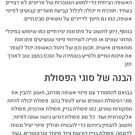
האשפה הביתית כדי למנוע הצטברות של פריטים לא רצויים
בעתיד. תוכנית זו יכולה לכלול קביעת מועדים קבועים לפינוי
אשפה, כמו גם חינוך לדיירים על נושאים סביבתיים.
בנוסף, ניתן לחשוב על פתרונות יצירתיים כמו שימוש במיכלי
מחזור שונים או פנייה לשירותי פינוי שמציעים פתרונות
מותאמים אישית. תכנון נכון של ניהול האשפה יכול לשפר
את איכות החיים ולסייע בשמירה על הנכס במצב טוב לאורך
זמן.
הבנה של סוגי הפסולת
בבואם להתמודד עם פינוי אשפה מורחב, חשוב להבין את
סוגי הפסולת השונים שיש לטפל בהם. פסולת יכולה להיות
ממקורות שונים, כמו פסולת בניין, פסולת אורגנית, פסולת
אלקטרונית ועוד. כל סוג פסולת דורש גישה שונה לפינוי,
וחשוב להבחין ביניהם כדי להבטיח תהליך פינוי יעיל ובטוח.
לדוגמה, פסולת בניין דורשת ציוד מיוחד וטרקטורים, בעוד