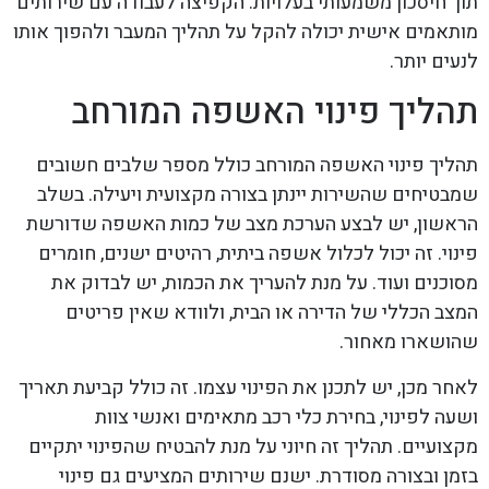
תוך חיסכון משמעותי בעלויות. הקפיצה לעבודה עם שירותים
מותאמים אישית יכולה להקל על תהליך המעבר ולהפוך אותו
לנעים יותר.
תהליך פינוי האשפה המורחב
תהליך פינוי האשפה המורחב כולל מספר שלבים חשובים
שמבטיחים שהשירות יינתן בצורה מקצועית ויעילה. בשלב
הראשון, יש לבצע הערכת מצב של כמות האשפה שדורשת
פינוי. זה יכול לכלול אשפה ביתית, רהיטים ישנים, חומרים
מסוכנים ועוד. על מנת להעריך את הכמות, יש לבדוק את
המצב הכללי של הדירה או הבית, ולוודא שאין פריטים
שהושארו מאחור.
לאחר מכן, יש לתכנן את הפינוי עצמו. זה כולל קביעת תאריך
ושעה לפינוי, בחירת כלי רכב מתאימים ואנשי צוות
מקצועיים. תהליך זה חיוני על מנת להבטיח שהפינוי יתקיים
בזמן ובצורה מסודרת. ישנם שירותים המציעים גם פינוי