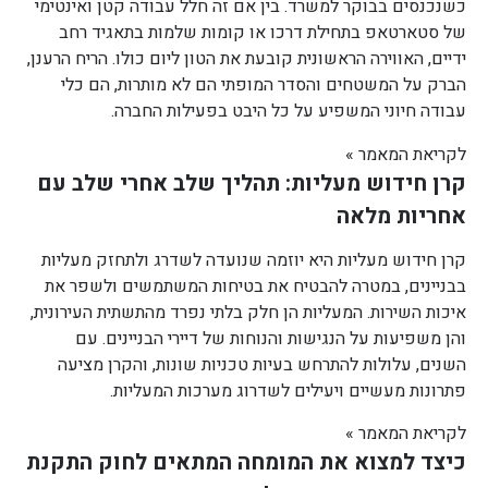
כשנכנסים בבוקר למשרד. בין אם זה חלל עבודה קטן ואינטימי
של סטארטאפ בתחילת דרכו או קומות שלמות בתאגיד רחב
ידיים, האווירה הראשונית קובעת את הטון ליום כולו. הריח הרענן,
הברק על המשטחים והסדר המופתי הם לא מותרות, הם כלי
עבודה חיוני המשפיע על כל היבט בפעילות החברה.
לקריאת המאמר »
קרן חידוש מעליות: תהליך שלב אחרי שלב עם
אחריות מלאה
קרן חידוש מעליות היא יוזמה שנועדה לשדרג ולתחזק מעליות
בבניינים, במטרה להבטיח את בטיחות המשתמשים ולשפר את
איכות השירות. המעליות הן חלק בלתי נפרד מהתשתית העירונית,
והן משפיעות על הנגישות והנוחות של דיירי הבניינים. עם
השנים, עלולות להתרחש בעיות טכניות שונות, והקרן מציעה
פתרונות מעשיים ויעילים לשדרוג מערכות המעליות.
לקריאת המאמר »
כיצד למצוא את המומחה המתאים לחוק התקנת