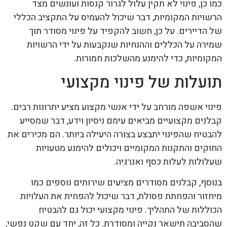
כמו כן, פינוי לא תקין עלול לגרור קנסות ועונשים מצד
הרשויות המקומיות, דבר שיכול להעמיס על התקציב הכללי
של הדיירים. על כן, חשוב להקפיד על פינוי מסודר תוך
שמירה על הכללים וההנחיות שנקבעות על ידי הרשויות
המקומיות, כדי להימנע מהשלכות חמורות.
תועלות של פינוי מקצועי
פינוי אשפה מורחב על ידי אנשי מקצוע מציע יתרונות רבים.
קבלנים מקצועיים מביאים עימם ניסיון וידע, דבר שמסייע
להבטיח שהפינוי יתבצע בצורה היעילה ביותר. הם מכירים את
החוקים והתקנות המקומיים ויכולים להימנע מטעויות
שעלולות לעלות כסף ואנרגיה.
בנוסף, קבלנים מסודרים מציעים שירותים נוספים כמו
מיחזור והפחתת פסולת, דבר שיכול להפחית את העלויות
הכוללות של התהליך. פינוי מקצועי יכול גם להבטיח
שהסביבה תישאר נקייה ומסודרת. כל זה, יחד עם שקט נפשי,