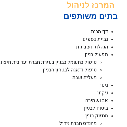
לג
תוכן
דף הבית
גביית כספים
הנהלת חשבונות
תפעול בניין
טיפול בחשמל בבניין בעזרת חברת ועד בית חיצוני
טיפול ודאגה לבטחון הבניין
מעלית שבת
גינון
ניקיון
אב ושמירה
ביטוח לבניין
תחזוק בניין
מהנדס חברת ניהול