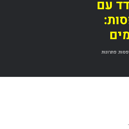
ד עם
סות:
מים
סות: פתרונות