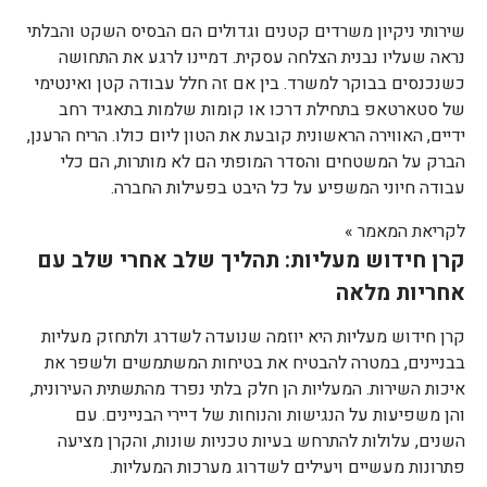
שירותי ניקיון משרדים קטנים וגדולים הם הבסיס השקט והבלתי
נראה שעליו נבנית הצלחה עסקית. דמיינו לרגע את התחושה
כשנכנסים בבוקר למשרד. בין אם זה חלל עבודה קטן ואינטימי
של סטארטאפ בתחילת דרכו או קומות שלמות בתאגיד רחב
ידיים, האווירה הראשונית קובעת את הטון ליום כולו. הריח הרענן,
הברק על המשטחים והסדר המופתי הם לא מותרות, הם כלי
עבודה חיוני המשפיע על כל היבט בפעילות החברה.
לקריאת המאמר »
קרן חידוש מעליות: תהליך שלב אחרי שלב עם
אחריות מלאה
קרן חידוש מעליות היא יוזמה שנועדה לשדרג ולתחזק מעליות
בבניינים, במטרה להבטיח את בטיחות המשתמשים ולשפר את
איכות השירות. המעליות הן חלק בלתי נפרד מהתשתית העירונית,
והן משפיעות על הנגישות והנוחות של דיירי הבניינים. עם
השנים, עלולות להתרחש בעיות טכניות שונות, והקרן מציעה
פתרונות מעשיים ויעילים לשדרוג מערכות המעליות.