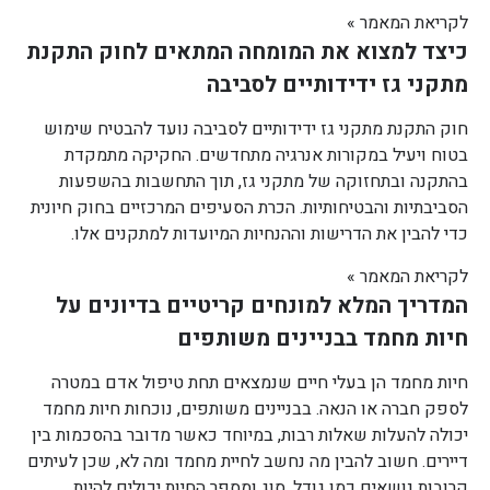
לקריאת המאמר »
כיצד למצוא את המומחה המתאים לחוק התקנת
מתקני גז ידידותיים לסביבה
חוק התקנת מתקני גז ידידותיים לסביבה נועד להבטיח שימוש
בטוח ויעיל במקורות אנרגיה מתחדשים. החקיקה מתמקדת
בהתקנה ובתחזוקה של מתקני גז, תוך התחשבות בהשפעות
הסביבתיות והבטיחותיות. הכרת הסעיפים המרכזיים בחוק חיונית
כדי להבין את הדרישות וההנחיות המיועדות למתקנים אלו.
לקריאת המאמר »
המדריך המלא למונחים קריטיים בדיונים על
חיות מחמד בבניינים משותפים
חיות מחמד הן בעלי חיים שנמצאים תחת טיפול אדם במטרה
לספק חברה או הנאה. בבניינים משותפים, נוכחות חיות מחמד
יכולה להעלות שאלות רבות, במיוחד כאשר מדובר בהסכמות בין
דיירים. חשוב להבין מה נחשב לחיית מחמד ומה לא, שכן לעיתים
קרובות נושאים כמו גודל, סוג ומספר החיות יכולים להיות