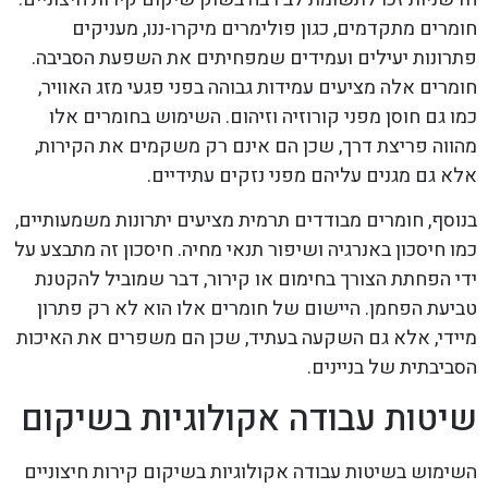
חומרים מתקדמים, כגון פולימרים מיקרו-ננו, מעניקים
פתרונות יעילים ועמידים שמפחיתים את השפעת הסביבה.
חומרים אלה מציעים עמידות גבוהה בפני פגעי מזג האוויר,
כמו גם חוסן מפני קורוזיה וזיהום. השימוש בחומרים אלו
מהווה פריצת דרך, שכן הם אינם רק משקמים את הקירות,
אלא גם מגנים עליהם מפני נזקים עתידיים.
בנוסף, חומרים מבודדים תרמית מציעים יתרונות משמעותיים,
כמו חיסכון באנרגיה ושיפור תנאי מחיה. חיסכון זה מתבצע על
ידי הפחתת הצורך בחימום או קירור, דבר שמוביל להקטנת
טביעת הפחמן. היישום של חומרים אלו הוא לא רק פתרון
מיידי, אלא גם השקעה בעתיד, שכן הם משפרים את האיכות
הסביבתית של בניינים.
שיטות עבודה אקולוגיות בשיקום
השימוש בשיטות עבודה אקולוגיות בשיקום קירות חיצוניים