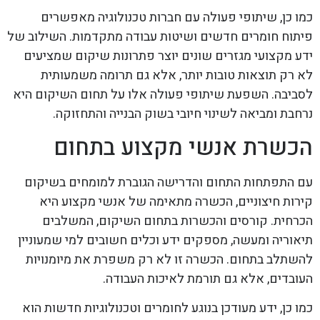
כמו כן, שיתופי פעולה עם חברות טכנולוגיה מאפשרים
פיתוח חומרים חדשים ושיטות עבודה מתקדמות. השילוב של
ידע מקצועי מגזרים שונים יוצר פתרונות שיקום שמציעים
לא רק תוצאות טובות יותר, אלא גם תרומה משמעותית
לסביבה. השפעת שיתופי פעולה אלו על תחום השיקום היא
נרחבת ומביאה לשינוי חיובי בשוק הבנייה והתחזוקה.
הכשרת אנשי מקצוע בתחום
עם התפתחות התחום והדרישה הגוברת למומחים בשיקום
קירות חיצוניים, הכשרה מתאימה של אנשי מקצוע היא
הכרחית. קורסים והכשרות בתחום השיקום, המשלבים
תיאוריה ומעשה, מספקים ידע וכלים חשובים למי שמעוניין
להשתלב בתחום. הכשרה זו לא רק משפרת את מיומנויות
העובדים, אלא גם תורמת לאיכות העבודה.
כמו כן, ידע מעודכן בנוגע לחומרים וטכנולוגיות חדשות הוא