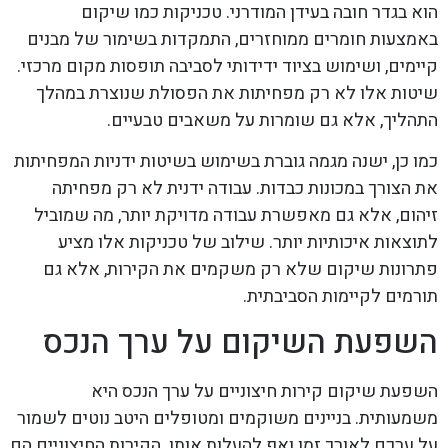
הוא בגדר חובה בעידן המודרני. טכניקות כמו שיקום
באמצעות חומרים ממוחזרים, התמקדות בשימור של מבנים
קיימים, ושימוש בציוד ידידותי לסביבה תופסות מקום מרכזי.
שיטות אלו לא רק מפחיתות את הפסולת שנוצרת במהלך
התהליך, אלא גם שומרות על משאבים טבעיים.
כמו כן, ישנה מגמה גוברת בשימוש בשיטות ידניות המפחיתות
את הצורך במכונות כבדות. עבודה ידנית לא רק מפחיתה
זיהום, אלא גם מאפשרת עבודה מדויקת יותר, מה שמוביל
לתוצאות איכותיות יותר. שילוב של טכניקות אלו מציע
פתרונות שיקום שלא רק משקמים את הקירות, אלא גם
תורמים לקיימות הסביבתית.
השפעת השיקום על ערך הנכס
השפעת שיקום קירות חיצוניים על ערך הנכס היא
משמעותית. בניינים משוקמים ומטופלים היטב נוטים לשמור
על ערכם לאורך זמן ואף להעלות אותו. הקירות החיצוניים הם