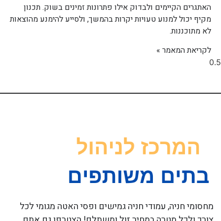
האתגרים הקיימים ולבדוק אילו פתרונות זמינים בשוק. תכנון
מקיף יכול למנוע טעויות יקרות בהמשך, ולסייע להימנע מהוצאות
לא מתוכננות.
לקריאת המאמר »
מחסומי חניה, עמודי חניה גמישים ופסי האטה מגומי לכל
צורך ולכל מטרה במחיר זול ומשתלם! הצטרפו גם אתם