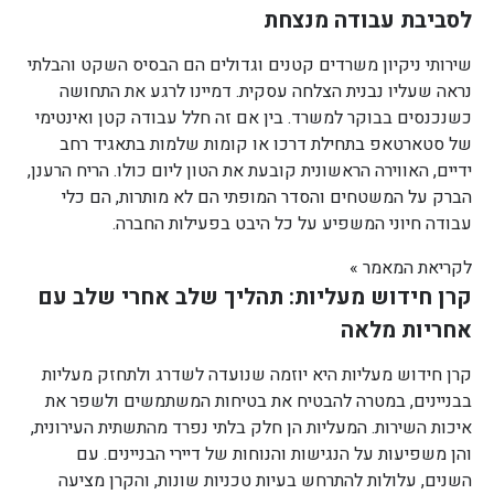
לסביבת עבודה מנצחת
שירותי ניקיון משרדים קטנים וגדולים הם הבסיס השקט והבלתי
נראה שעליו נבנית הצלחה עסקית. דמיינו לרגע את התחושה
כשנכנסים בבוקר למשרד. בין אם זה חלל עבודה קטן ואינטימי
של סטארטאפ בתחילת דרכו או קומות שלמות בתאגיד רחב
ידיים, האווירה הראשונית קובעת את הטון ליום כולו. הריח הרענן,
הברק על המשטחים והסדר המופתי הם לא מותרות, הם כלי
עבודה חיוני המשפיע על כל היבט בפעילות החברה.
לקריאת המאמר »
קרן חידוש מעליות: תהליך שלב אחרי שלב עם
אחריות מלאה
קרן חידוש מעליות היא יוזמה שנועדה לשדרג ולתחזק מעליות
בבניינים, במטרה להבטיח את בטיחות המשתמשים ולשפר את
איכות השירות. המעליות הן חלק בלתי נפרד מהתשתית העירונית,
והן משפיעות על הנגישות והנוחות של דיירי הבניינים. עם
השנים, עלולות להתרחש בעיות טכניות שונות, והקרן מציעה