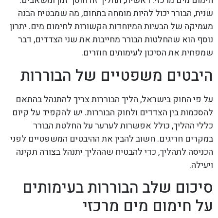
חימום מים מרכזי. ראשית, תהליך זה חוסך זמן ומשאבים.
שנית, הבורר יכול להיות מומחה בתחום, מה שמבטיח הבנה
מעמיקה של הבעיות המיוחדות הקשורות לחימום מים. יתרון
נוסף הוא שהחלטות הבורר מחייבות את שני הצדדים, דבר
שמפחית את הסיכון לעימותים חוזרים.
היבטים משפטיים של הבוררות
על פי החוק בישראל, הליך הבוררות צריך להתנהל בהתאם
להסכמות בין הצדדים ולחוק הבוררות. יש להקפיד על קיום
כללי ההליך, כולל אפשרות לערער על החלטת הבורר
במקרים חריגים. חשוב להבין את ההיבטים המשפטיים לפני
הכניסה לתהליך, כדי להבטיח שההליך יתנהל בצורה תקינה
ויעילה.
סיכום שלב הבוררות בעימותים
על חימום מים מרכזי