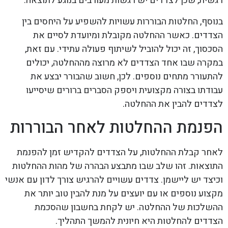
רגשית, שכן לצדדים יש רגשות מעורבים בנוגע לתוצאה.
בנוסף, החלטות הבוררות עשויות להשפיע על היחסים בין
הצדדים. כאשר ההחלטה מקובלת ומיועדת לסיים את
הסכסוך, זה יכול להוביל לשיתוף פעולה עתידי. עם זאת,
במקרה שבו אחד הצדדים לא מרוצה מההחלטה, יכולים
להתעורר מתחים נוספים. לכן, חשוב שהבורר יבצע את
עבודתו בצורה מקצועית ויספק הסברים ברורים שיסייעו
לצדדים להבין את ההחלטה.
הפנמת ההחלטות לאחר הבוררות
לאחר קבלת ההחלטות, על הצדדים להקדיש זמן להפנמת
התוצאות. זהו שלב שבו מתבצע הבהרה של מהות ההחלטות
וכיצד יש ליישמן. צדדים עשויים להרגיש צורך לדון עם אנשי
מקצוע נוספים או עם יועצים על מנת להבין טוב יותר את
ההשלכות של ההחלטה. יש לקחת בחשבון שהסכמת
הצדדים להחלטות היא חיונית להמשך התהליך.