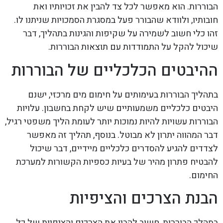
הבוררות. הוא מאפשר לכל צד להבין את זכויותיו ואת
חובותיו, ולוודא שהבורר פעל במסגרת הסמכויות שניתנו לו.
זהו כלי חשוב לשמירה על שקיפות והגינות בתהליך, דבר
שיכול להקל על התמודדות עם תוצאות הבוררות.
ההיבטים הכלכליים של הבוררות
בתהליך הבוררות בעימותים על חימום מים מרכזי, ישנם
היבטים כלכליים משמעותיים שיש לקחת בחשבון. עלויות
הבוררות עשויות להיות נמוכות יותר לעומת הליך משפטי רגיל,
דבר המהווה יתרון לא מבוטל. בנוסף, תהליך זה מאפשר
לצדדים להגיע להסדרים כלכליים מיידיים, דבר שיכול
להבטיח פתרון מהיר של בעיות כספיות הקשורות למערכת
החימום.
הבנת הצרכים והציפיות
במהלך הבוררות, חשוב להבין את הצרכים והציפיות של כל