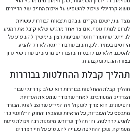
מסוימת. זהו יתרון משמעותי, שכן חימום מים מרכזי הוא
נושא קרדינלי שיכול להשפיע על איכות החיים של הדיירים.
מצד שני, ישנם מקרים שבהם תוצאות הבוררות עשויות
לגרום למתח נוסף. אם צד אחד מרגיש שלא קיבל את המגיע
לו, ייתכן שיתעורר חוסר שביעות רצון שימשיך להשפיע על
היחסים בעתיד. לכן, חשוב שהבורר ינסה לא רק להגיע
להסכם, אלא גם להבטיח שהצדדים מרגישים שהנושא נדון
בצורה הוגנת ומקצועית.
תהליך קבלת ההחלטות בבוררות
תהליך קבלת ההחלטות בבוררות הוא שלב קרדינלי עבור
הצדדים המעורבים. לאחר שהבורר שמע את העדויות
והטיעונים, הוא צריך לשקול את המידע שהוצג לפניו. הבורר
מתבסס על העובדות, על הראיות שהובאו והחוק הרלוונטי כדי
להגיע להחלטה. זהו תהליך שדורש מיומנות רבה ויכולת ניתוח
מעמיקה, שכן ההחלטה עשויה להשפיע על חיי הצדדים