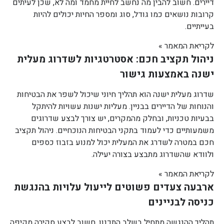
דיירים. חשוב להבין מה נחשב לחיית מחמד ומה לא, שכן לעיתים
קרובות נושאים כמו גודל, סוג ומספר החיות יכולים להיות
בעייתיים.
לקריאת המאמר »
ניהול תקציב חכם: אסטרטגיות לשדרוג מעלית
ישנה באמצעות גישור
שדרוג מעלית ישנה הוא תהליך חיוני שיכול לשפר את הבטיחות
והנוחות של הדיירים בבניין. מעליות ישנות עשויות להיתקל
בבעיות טכניות, ובחלק מהמקרים, יש צורך לבצע שדרוגים
משמעותיים כדי לעמוד בתקני הבטיחות הנוכחיים. ניהול תקציב
חכם במטרה לשדרג את המעלית יכול למנוע בזבוז כספים
ולוודא שהשדרוג מתבצע בצורה יעילה.
לקריאת המאמר »
ארבעה צעדים פשוטים לייעול עלויות בהנגשת
כניסה לבניינים
תהליך ההנגשה מתחיל בשלב התכנון. חשוב לבצע סקירה מקיפה