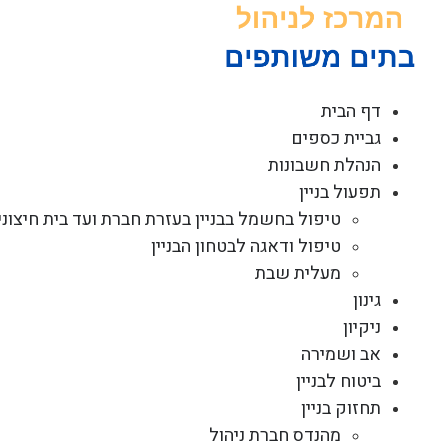
לג
תוכן
דף הבית
גביית כספים
הנהלת חשבונות
תפעול בניין
טיפול בחשמל בבניין בעזרת חברת ועד בית חיצוני
טיפול ודאגה לבטחון הבניין
מעלית שבת
גינון
ניקיון
אב ושמירה
ביטוח לבניין
תחזוק בניין
מהנדס חברת ניהול