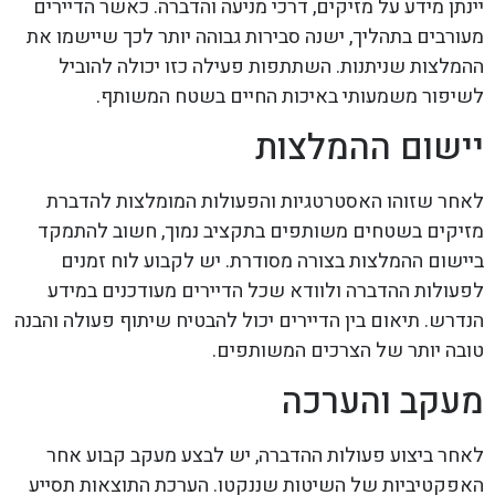
יינתן מידע על מזיקים, דרכי מניעה והדברה. כאשר הדיירים
מעורבים בתהליך, ישנה סבירות גבוהה יותר לכך שיישמו את
ההמלצות שניתנות. השתתפות פעילה כזו יכולה להוביל
לשיפור משמעותי באיכות החיים בשטח המשותף.
יישום ההמלצות
לאחר שזוהו האסטרטגיות והפעולות המומלצות להדברת
מזיקים בשטחים משותפים בתקציב נמוך, חשוב להתמקד
ביישום ההמלצות בצורה מסודרת. יש לקבוע לוח זמנים
לפעולות ההדברה ולוודא שכל הדיירים מעודכנים במידע
הנדרש. תיאום בין הדיירים יכול להבטיח שיתוף פעולה והבנה
טובה יותר של הצרכים המשותפים.
מעקב והערכה
לאחר ביצוע פעולות ההדברה, יש לבצע מעקב קבוע אחר
האפקטיביות של השיטות שננקטו. הערכת התוצאות תסייע