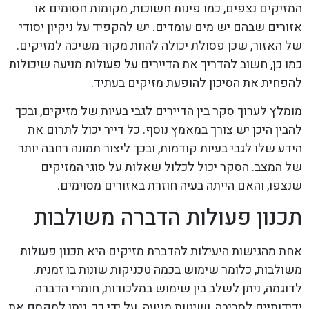
המזיקים נצפים, כמו פינות חשוכות, מקומות חסומים או
אזורים שבהם יש מים עומדים. יש להקפיד על ניקיון יסודי
של האזור, שכן פסולת יכולה להוות מקור משיכה למזיקים.
כמו כן, חשוב להדריך את הדיירים על פעולות מניעה שיכולות
להפחית את הסיכון להופעת מזיקים בעתיד.
מומלץ לערוך סקר בין הדיירים לגבי בעיות של מזיקים, ובכך
להבין היכן יש צורך במאמץ נוסף. כל דייר יכול לתרום את
הידע שלו לגבי בעיות קודמות, ובכך ליצור תמונה רחבה יותר
של המצב. הסקר יכול לכלול שאלות על סוגי המזיקים
שנצפו, והאם הייתה בעיה חוזרת באזורים מסוימים.
תכנון פעולות הדברה משולבות
אחת מהגישות היעילות להדברת מזיקים היא תכנון פעולות
משולבות, כלומר שימוש בכמה טכניקות שונות בו זמנית.
לדוגמה, ניתן לשלב בין שימוש במלכודות, חומרי הדברה
ידידותיים לסביבה, ושיטות מניעה. על ידי כך, ניתן למקסם את