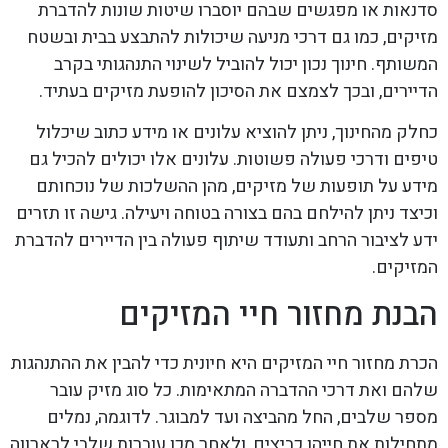
סדנאות או מפגשים שבהם יוסברו שיטות שונות להדברת
מזיקים, כמו גם דרכי מניעה שיכולות להתבצע בבית ובשטח
המשותף. חינוך נכון יכול להוביל לשינוי התנהגותי בקרב
הדיירים, ובכך לצמצם את הסיכון להופעת מזיקים בעתיד.
כחלק מהחינוך, ניתן להוציא עלונים או מידע כתוב שיכלול
טיפים ודרכי פעולה פשוטות. עלונים אלו יכולים להכיל גם
מידע על תופעות של מזיקים, מהן ההשלכות של נוכחותם
וכיצד ניתן להילחם בהם בצורה בטוחה ויעילה. גישה זו תזרים
ידע לציבור הרחב ותעודד שיתוף פעולה בין הדיירים להדברת
המזיקים.
הבנת מחזור חיי המזיקים
הכרת מחזור חיי המזיקים היא חיונית כדי להבין את ההתנהגות
שלהם ואת דרכי ההדברה המתאימות. כל סוג מזיק עובר
מספר שלבים, החל מהביצה ועד למבוגר. לדוגמה, נמלים
מתחילות את חייהן כביצים, ולאחר מכן עוברות שלבי לרארווה