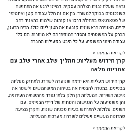
נראה שעליו נבנית הצלחה עסקית. דמיינו לרגע את התחושה
כשנכנסים בבוקר למשרד. בין אם זה חלל עבודה קטן ואינטימי
של סטארטאפ בתחילת דרכו או קומות שלמות בתאגיד רחב
ידיים, האווירה הראשונית קובעת את הטון ליום כולו. הריח הרענן,
הברק על המשטחים והסדר המופתי הם לא מותרות, הם כלי
עבודה חיוני המשפיע על כל היבט בפעילות החברה.
לקריאת המאמר »
קרן חידוש מעליות: תהליך שלב אחרי שלב עם
אחריות מלאה
קרן חידוש מעליות היא יוזמה שנועדה לשדרג ולתחזק מעליות
בבניינים, במטרה להבטיח את בטיחות המשתמשים ולשפר את
איכות השירות. המעליות הן חלק בלתי נפרד מהתשתית העירונית,
והן משפיעות על הנגישות והנוחות של דיירי הבניינים. עם
השנים, עלולות להתרחש בעיות טכניות שונות, והקרן מציעה
פתרונות מעשיים ויעילים לשדרוג מערכות המעליות.
לקריאת המאמר »