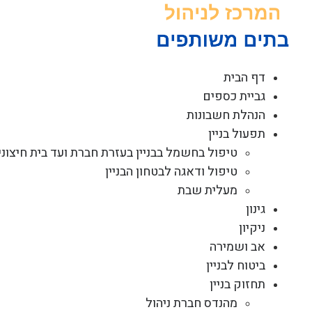
לג
תוכן
דף הבית
גביית כספים
הנהלת חשבונות
תפעול בניין
טיפול בחשמל בבניין בעזרת חברת ועד בית חיצוני
טיפול ודאגה לבטחון הבניין
מעלית שבת
גינון
ניקיון
אב ושמירה
ביטוח לבניין
תחזוק בניין
מהנדס חברת ניהול