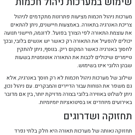
שימוש במערכות ניהול חכמות
מערכות ניהול חכמות מציעות פתרונות מתקדמים לניהול
צריכת האנרגיה בתאורה. באמצעות חיישנים, ניתן להתאים
את עוצמת התאורה לפי הצורך בפועל. לדוגמה, חיישני תנועה
יכולים להפעיל את התאורה רק כאשר יש אנשים בלובי, ובכך
לחסוך באנרגיה כאשר המקום ריק. בנוסף, ניתן להתקין
טיימרים שיכולים לכבות את התאורה אוטומטית בשעות
שבהן הלובי אינו בשימוש.
שילוב של מערכות ניהול חכמות לא רק חוסך באנרגיה, אלא
גם משפר את הנוחות עבור הדיירים והמבקרים. עם ניהול נכון,
ניתן לשלוט באווירה בלובי בצורה מדויקת יותר, בין אם מדובר
באירועים מיוחדים או בסיטואציות יומיומיות.
תחזוקה ושדרוגים
תחזוקה נאותה של מערכות תאורה היא חלק בלתי נפרד