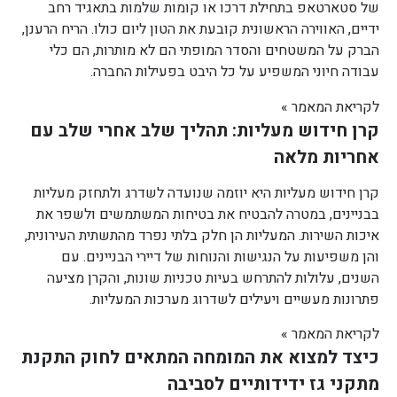
של סטארטאפ בתחילת דרכו או קומות שלמות בתאגיד רחב
ידיים, האווירה הראשונית קובעת את הטון ליום כולו. הריח הרענן,
הברק על המשטחים והסדר המופתי הם לא מותרות, הם כלי
עבודה חיוני המשפיע על כל היבט בפעילות החברה.
לקריאת המאמר »
קרן חידוש מעליות: תהליך שלב אחרי שלב עם
אחריות מלאה
קרן חידוש מעליות היא יוזמה שנועדה לשדרג ולתחזק מעליות
בבניינים, במטרה להבטיח את בטיחות המשתמשים ולשפר את
איכות השירות. המעליות הן חלק בלתי נפרד מהתשתית העירונית,
והן משפיעות על הנגישות והנוחות של דיירי הבניינים. עם
השנים, עלולות להתרחש בעיות טכניות שונות, והקרן מציעה
פתרונות מעשיים ויעילים לשדרוג מערכות המעליות.
לקריאת המאמר »
כיצד למצוא את המומחה המתאים לחוק התקנת
מתקני גז ידידותיים לסביבה