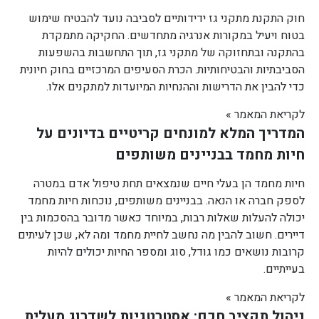
חוק התקנת מתקני גז ידידותיים לסביבה נועד להבטיח שימוש
בטוח ויעיל במקורות אנרגיה מתחדשים. החקיקה מתמקדת
בהתקנה ובתחזוקה של מתקני גז, תוך התחשבות בהשפעות
הסביבתיות והבטיחותיות. הכרת הסעיפים המרכזיים בחוק חיונית
כדי להבין את הדרישות וההנחיות המיועדות למתקנים אלו.
לקריאת המאמר »
המדריך המלא למונחים קריטיים בדיונים על
חיות מחמד בבניינים משותפים
חיות מחמד הן בעלי חיים שנמצאים תחת טיפול אדם במטרה
לספק חברה או הנאה. בבניינים משותפים, נוכחות חיות מחמד
יכולה להעלות שאלות רבות, במיוחד כאשר מדובר בהסכמות בין
דיירים. חשוב להבין מה נחשב לחיית מחמד ומה לא, שכן לעיתים
קרובות נושאים כמו גודל, סוג ומספר החיות יכולים להיות
בעייתיים.
לקריאת המאמר »
ניהול תקציב חכם: אסטרטגיות לשדרוג מעלית