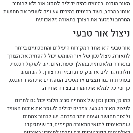
האור הנכנס. רהיטים כהים יכולים לספוג אור ולא להותיר
אותו במרחב, בעוד רהיטים בהירים עשויים לשפר את תחושת
המרחב ולמזער את הצורך בתאורה מלאכותית.
ניצול אור טבעי
אור טבעי הוא אחד המקורות היעילים והחסכוניים ביותר
לתאורה. ניצול נכון של אור השמש יכול להפחית את הצורך
בתאורה מלאכותית במהלך שעות היום. יש לשקול הכנסת
חלונות גדולים או שקופות, ובמידת הצורך, להשתמש
בפתרונות כמו חצצים או מסכים המפזרים את האור הנכנס,
כך שיוכל למלא את המרחב בצורה אחידה.
כמו כן, תכנון נכון של צמחייה סביב הלובי יכול גם לתרום
לניצול האור הטבעי. צמחים יכולים לשפר את איכות האוויר
וליצור תחושה נעימה יותר במרחב. יש לבחור צמחים
שמתאימים לתנאי התאורה הקיימים, כך שיתפקדו
כאלמנטים דקורטיביים וגם יתרמו לחיסכון באנרגיה.