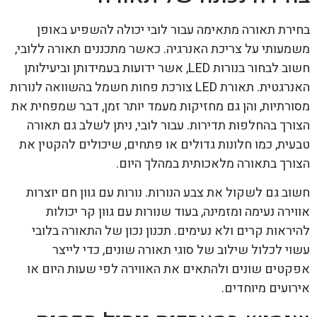
בחירת תאורה מתאימה עבור לובי יכולה להשפיע באופן
משמעותי על צריכת האנרגיה. כאשר מתכננים תאורה ללובי,
חשוב לבחור בנורות LED, אשר ידועות בעמידותן וביעילותן
האנרגטית. תאורת LED צורכת פחות חשמל בהשוואה לנורות
מסורתיות, והן גם מחזיקות מעמד יותר זמן, דבר שמפחית את
הצורך בהחלפות תדירות. עבור לובי, ניתן לשלב גם תאורה
טבעית, כמו חלונות גדולים או פתחים, שיכולים להקטין את
הצורך בתאורה מלאכותית במהלך היום.
חשוב גם לשקול את צבע הנורות. נורות עם גוון חם יוצרות
אווירה נעימה ומזמינה, בעוד שנורות עם גוון קר יכולות
להיראות קרים ולא נעימים. תכנון נכון של התאורה בלובי
עשוי לכלול שילוב של סוגי תאורה שונים, כדי לייצר
אפקטים שונים ולהתאים את האווירה לפי שעות היום או
אירועים מיוחדים.