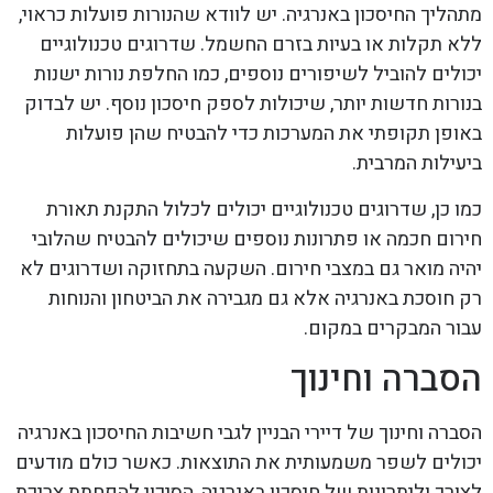
מתהליך החיסכון באנרגיה. יש לוודא שהנורות פועלות כראוי,
ללא תקלות או בעיות בזרם החשמל. שדרוגים טכנולוגיים
יכולים להוביל לשיפורים נוספים, כמו החלפת נורות ישנות
בנורות חדשות יותר, שיכולות לספק חיסכון נוסף. יש לבדוק
באופן תקופתי את המערכות כדי להבטיח שהן פועלות
ביעילות המרבית.
כמו כן, שדרוגים טכנולוגיים יכולים לכלול התקנת תאורת
חירום חכמה או פתרונות נוספים שיכולים להבטיח שהלובי
יהיה מואר גם במצבי חירום. השקעה בתחזוקה ושדרוגים לא
רק חוסכת באנרגיה אלא גם מגבירה את הביטחון והנוחות
עבור המבקרים במקום.
הסברה וחינוך
הסברה וחינוך של דיירי הבניין לגבי חשיבות החיסכון באנרגיה
יכולים לשפר משמעותית את התוצאות. כאשר כולם מודעים
לצורך וליתרונות של חיסכון באנרגיה, הסיכוי להפחתת צריכת