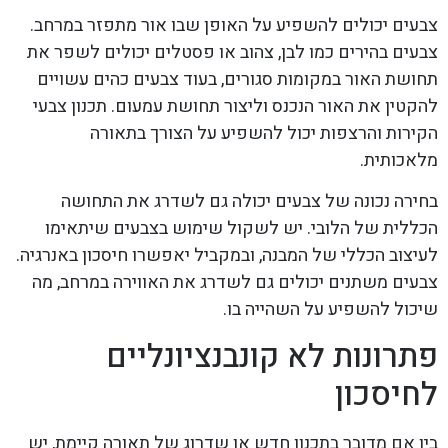
צבעים יכולים להשפיע על האופן שבו אור מתפזר במרחב.
צבעים בהירים כמו לבן, צהוב או פסטלים יכולים לשפר את
תחושת האור במקומות סגורים, בעוד צבעים כהים עשויים
להקטין את האור הנכנס וליצור תחושת עמעום. תכנון צבעי
הקירות והרצפות יכול להשפיע על הצורך בתאורה
מלאכותית.
בחירה נכונה של צבעים יכולה גם לשדרג את התחושה
הכללית של הלובי. יש לשקול שימוש בצבעים שיתאימו
לעיצוב הכללי של המבנה, ובמקביל יאפשרו חיסכון באנרגיה.
צבעים משתנים יכולים גם לשדרג את האווירה במרחב, מה
שיכול להשפיע על השהייה בו.
פתרונות לא קונבנציונליים
לחיסכון
בין אם מדובר בתכנון חדש או שדרוג של תאורה קיימת, יש