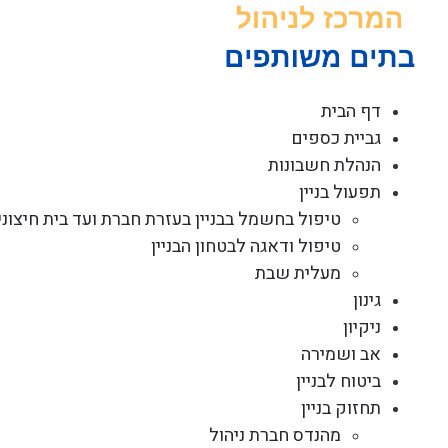
לג
תוכן
דף הבית
גביית כספים
הנהלת חשבונות
תפעול בניין
טיפול בחשמל בבניין בעזרת חברת ועד בית חיצוני
טיפול ודאגה לבטחון הבניין
מעלית שבת
גינון
ניקיון
אב ושמירה
ביטוח לבניין
תחזוק בניין
מהנדס חברת ניהול