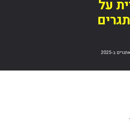
ית על
תגרים
ים ב‑2025