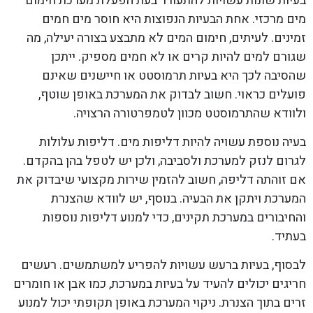
בעיות שונות עשויות להתעורר בעת הפעלת מערכת חימום
מים מרכזי. אחת הבעיות הנפוצות היא חוסר מים חמים
זמינים. לעיתים, חימום המים לא מתבצע בצורה יעילה, מה
שגורם למים להיות קרים או לא חמים מספיק. ייתכן
שהסיבה לכך היא בעיות תרמוסטט או חיישנים שאינם
פועלים כראוי. חשוב לבדוק את המערכת באופן שוטף,
ולוודא שהתרמוסטט מכוון לטמפרטורה הרצויה.
בעיה נוספת עשויה להיות דליפות מים. דליפות עלולות
לגרום לנזק למערכת ולסביבה, ולכן יש לטפל בהן בהקדם.
אם זוהתה דליפה, חשוב להזמין שירות מקצועי שיבדוק את
המערכת ויתקן את הבעיה. בנוסף, יש לוודא שהצנרת
והחיבורים במערכת תקינים, כדי למנוע דליפות נוספות
בעתיד.
לבסוף, בעיות ברעש עשויות להפריע למשתמשים. רעשים
חריגים יכולים להעיד על בעיות במערכת, כמו אבן או חומרים
זרים בתוך הצנרת. ניקוי המערכת באופן תקופתי יכול למנוע