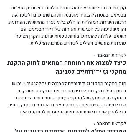
קרן חידוש מעליות היא יוזמה שנועדה לשדרג ולתחזק מעליות
בבניינים, במטרה להבטיח את בטיחות המשתמשים ולשפר את
איכות השירות. המעליות הן חלק בלתי נפרד מהתשתית העירונית,
והן משפיעות על הנגישות והנוחות של דיירי הבניינים. עם
השנים, עלולות להתרחש בעיות טכניות שונות, והקרן מציעה
פתרונות מעשיים ויעילים לשדרוג מערכות המעליות.
לקריאת המאמר »
כיצד למצוא את המומחה המתאים לחוק התקנת
מתקני גז ידידותיים לסביבה
חוק התקנת מתקני גז ידידותיים לסביבה נועד להבטיח שימוש
בטוח ויעיל במקורות אנרגיה מתחדשים. החקיקה מתמקדת
בהתקנה ובתחזוקה של מתקני גז, תוך התחשבות בהשפעות
הסביבתיות והבטיחותיות. הכרת הסעיפים המרכזיים בחוק חיונית
כדי להבין את הדרישות וההנחיות המיועדות למתקנים אלו.
לקריאת המאמר »
המדריך המלא למונחים קריטיים בדיונים על