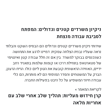
ניקיון משרדים קטנים וגדולים: המפתח
לסביבת עבודה מנצחת
שירותי ניקיון משרדים קטנים וגדולים הם הבסיס השקט והבלתי
נראה שעליו נבנית הצלחה עסקית. דמיינו לרגע את התחושה
כשנכנסים בבוקר למשרד. בין אם זה חלל עבודה קטן ואינטימי
של סטארטאפ בתחילת דרכו או קומות שלמות בתאגיד רחב
ידיים, האווירה הראשונית קובעת את הטון ליום כולו. הריח הרענן,
הברק על המשטחים והסדר המופתי הם לא מותרות, הם כלי
עבודה חיוני המשפיע על כל היבט בפעילות החברה.
לקריאת המאמר »
קרן חידוש מעליות: תהליך שלב אחרי שלב עם
אחריות מלאה