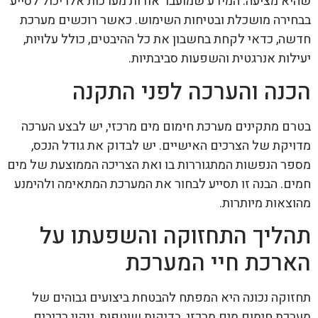
שהיא מציעה. המידע שמועבר אודות מערכות אלו יכול לסייע
בבחירה מושכלת ובטיחות השימוש. כאשר רוכשים מערכת
חדשה, כדאי לקחת בחשבון את כל ההיבטים, כולל עלויות,
יעילות אנרגטית והשפעות סביבתיות.
הכנה והערכה לפני התקנה
בטרם מתקינים מערכת חימום מים מרכזי, יש לבצע הערכה
מדויקת של הצרכים האישיים. יש לבדוק את גודל הנכס,
מספר הנפשות המתגוררות בו ואת הצריכה הממוצעת של מים
חמים. הבנה זו תסייע לבחור את המערכת המתאימה ולהימנע
מהוצאות מיותרות.
תהליך התחזוקה והשפעתו על
הארכת חיי המערכת
תחזוקה נכונה היא המפתח להבטחת ביצועים גבוהים של
מערכת חימום מים מרכזי. בדיקות שוטפות, ניקוי רכיבים