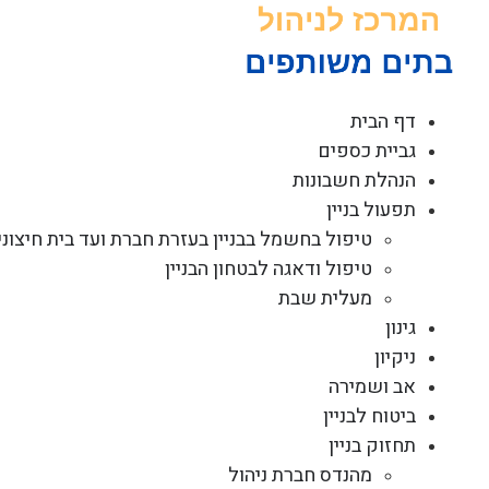
לג
תוכן
דף הבית
גביית כספים
הנהלת חשבונות
תפעול בניין
טיפול בחשמל בבניין בעזרת חברת ועד בית חיצוני
טיפול ודאגה לבטחון הבניין
מעלית שבת
גינון
ניקיון
אב ושמירה
ביטוח לבניין
תחזוק בניין
מהנדס חברת ניהול