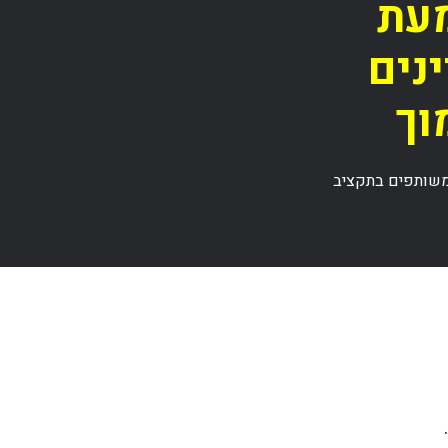
מעת
נים
וך
 משותפים בתקציב