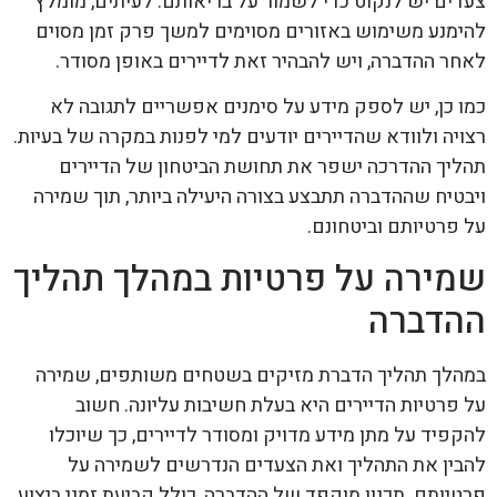
צעדים יש לנקוט כדי לשמור על בריאותם. לעיתים, מומלץ
להימנע משימוש באזורים מסוימים למשך פרק זמן מסוים
לאחר ההדברה, ויש להבהיר זאת לדיירים באופן מסודר.
כמו כן, יש לספק מידע על סימנים אפשריים לתגובה לא
רצויה ולוודא שהדיירים יודעים למי לפנות במקרה של בעיות.
תהליך ההדרכה ישפר את תחושת הביטחון של הדיירים
ויבטיח שההדברה תתבצע בצורה היעילה ביותר, תוך שמירה
על פרטיותם וביטחונם.
שמירה על פרטיות במהלך תהליך
ההדברה
במהלך תהליך הדברת מזיקים בשטחים משותפים, שמירה
על פרטיות הדיירים היא בעלת חשיבות עליונה. חשוב
להקפיד על מתן מידע מדויק ומסודר לדיירים, כך שיוכלו
להבין את התהליך ואת הצעדים הנדרשים לשמירה על
פרטיותם. תכנון מוקפד של ההדברה, כולל קביעת זמני ביצוע