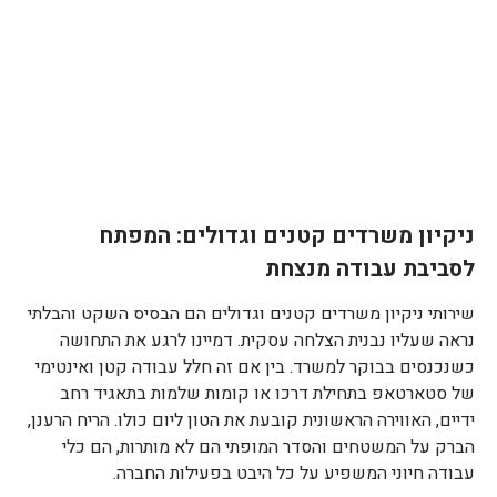
ניקיון משרדים קטנים וגדולים: המפתח
לסביבת עבודה מנצחת
שירותי ניקיון משרדים קטנים וגדולים הם הבסיס השקט והבלתי
נראה שעליו נבנית הצלחה עסקית. דמיינו לרגע את התחושה
כשנכנסים בבוקר למשרד. בין אם זה חלל עבודה קטן ואינטימי
של סטארטאפ בתחילת דרכו או קומות שלמות בתאגיד רחב
ידיים, האווירה הראשונית קובעת את הטון ליום כולו. הריח הרענן,
הברק על המשטחים והסדר המופתי הם לא מותרות, הם כלי
עבודה חיוני המשפיע על כל היבט בפעילות החברה.