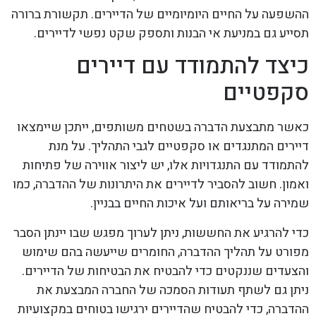
ההשפעה על החיים היומיומיים של הדיירים. תקשורת ברורה
תסייע גם במניעת אי הבנות ותספק שקט נפשי לדיירים.
כיצד להתמודד עם דיירים
סקפטיים
כאשר מתבצעת הדברה בשטחים משותפים, ייתכן שיימצאו
דיירים המתנגדים או סקפטיים לגבי התהליך. על מנת
להתמודד עם התנגדויות אלו, יש ליצור אווירה של פתיחות
ואמון. חשוב להסביר לדיירים את היתרונות של ההדברה, כמו
שמירה על בריאותם ועל איכות החיים בבניין.
כדי להרגיע את החששות, ניתן לערוך מפגש שבו יינתן הסבר
מפורט על תהליך ההדברה, החומרים שייעשה בהם שימוש
והצעדים שננקטים כדי להבטיח את הבטיחות של הדיירים.
ניתן גם לשתף תעודות הסמכה של החברה המבצעת את
ההדברה, כדי להבטיח שהדיירים ירגישו בטוחים במקצועיות