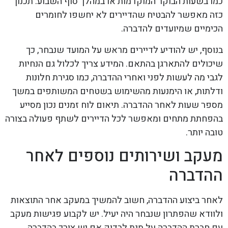
כמו בשעות הבוקר המוקדמות או במהלך סוף השבוע. תכנון
כזה מאפשר להבטיח שהדיירים לא יחשפו לחומרים
הכימיים שמיועדים להדברה.
בנוסף, יש להודיע לדיירים מראש על המועד שנבחר, כך
שיכולים להתארגן בהתאם. המידע צריך לכלול גם הנחיות
לגבי מה לעשות לפני ואחרי ההדברה, כמו סגירת חלונות
ודלתות, או הימנעות מהשימוש בשטחים המשותפים במשך
מספר שעות לאחר ההדברה. תיאום לוח זמנים נכון מסייע
בהפחתת מתחים ומאפשר לכל הדיירים לשתף פעולה בצורה
טובה יותר.
מעקב ושירותים נוספים לאחר
ההדברה
לאחר ביצוע ההדברה, חשוב להמשיך במעקב אחר התוצאות
ולוודא שהפתרון שנבחר היה יעיל. יש לקבוע פגישות מעקב
עם חברת ההדברה על מנת לבדוק אם יש צורך בהדברה