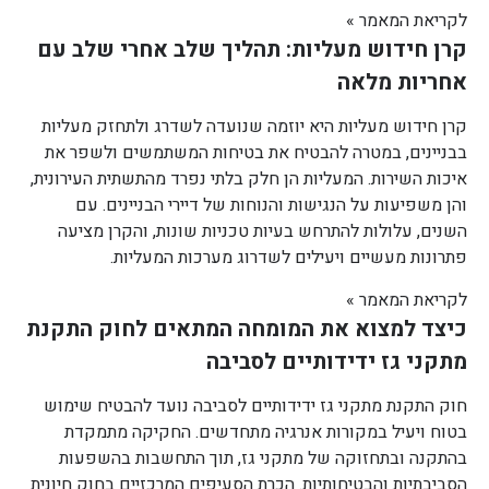
לקריאת המאמר »
קרן חידוש מעליות: תהליך שלב אחרי שלב עם
אחריות מלאה
קרן חידוש מעליות היא יוזמה שנועדה לשדרג ולתחזק מעליות
בבניינים, במטרה להבטיח את בטיחות המשתמשים ולשפר את
איכות השירות. המעליות הן חלק בלתי נפרד מהתשתית העירונית,
והן משפיעות על הנגישות והנוחות של דיירי הבניינים. עם
השנים, עלולות להתרחש בעיות טכניות שונות, והקרן מציעה
פתרונות מעשיים ויעילים לשדרוג מערכות המעליות.
לקריאת המאמר »
כיצד למצוא את המומחה המתאים לחוק התקנת
מתקני גז ידידותיים לסביבה
חוק התקנת מתקני גז ידידותיים לסביבה נועד להבטיח שימוש
בטוח ויעיל במקורות אנרגיה מתחדשים. החקיקה מתמקדת
בהתקנה ובתחזוקה של מתקני גז, תוך התחשבות בהשפעות
הסביבתיות והבטיחותיות. הכרת הסעיפים המרכזיים בחוק חיונית