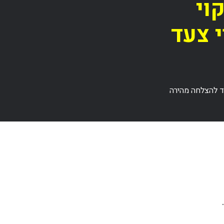
וי
י צעד
עד להצלחה מהירה