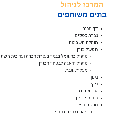
לג
תוכן
דף הבית
גביית כספים
הנהלת חשבונות
תפעול בניין
טיפול בחשמל בבניין בעזרת חברת ועד בית חיצוני
טיפול ודאגה לבטחון הבניין
מעלית שבת
גינון
ניקיון
אב ושמירה
ביטוח לבניין
תחזוק בניין
מהנדס חברת ניהול