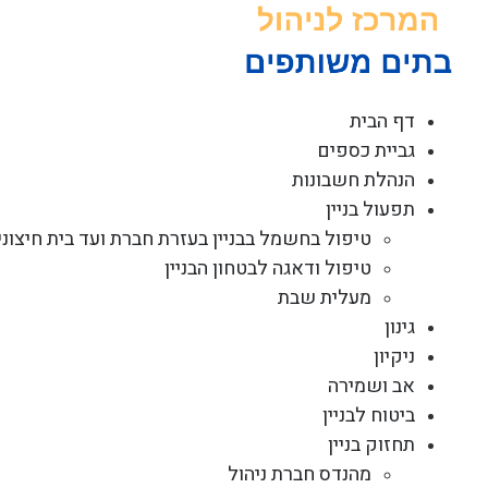
לג
תוכן
דף הבית
גביית כספים
הנהלת חשבונות
תפעול בניין
טיפול בחשמל בבניין בעזרת חברת ועד בית חיצוני
טיפול ודאגה לבטחון הבניין
מעלית שבת
גינון
ניקיון
אב ושמירה
ביטוח לבניין
תחזוק בניין
מהנדס חברת ניהול