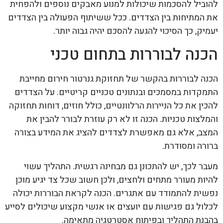
להוביל להסכמות שיכולות למנוע מאבקים נוספים ולהפחית
את המתיחות בין הצדדים. ככל ששיתוף הפעולה בין הצדדים
יעמיק, כך הסיכוי להגעה להסכם יהיה גבוה יותר.
הכנה לבוררות בתחום טכני
הכנה לבוררות בהקשר של תחזוקת גנרטור חירום מחייבת
התמקדות במסמכים ובנתונים טכניים קריטיים. על הצדדים
להכין את כל הניירות הרלוונטיים, כולל חוזים, דוחות תחזוקה
והמלצות טכניות. הכנה זו לא רק עוזרת לבורר להבין את
המצב, אלא גם מאפשרת לצדדים להציג את המידע בצורה
ברורה ומסודרת.
מעבר לכך, יש להתכונן גם מבחינה רגשית. התהליך עשוי
להיות מעורר מתחים ולחצים, ולכן חשוב שכל צד יגיע מוכן
נפשית להתמודד עם אתגרים. הכנה לקראת הבוררות יכולה
לכלול גם פגישות עם יועצים או אנשי מקצוע שיכולים לסייע
בהבנת התהליך ובפיתוח אסטרטגיה מתאימה.