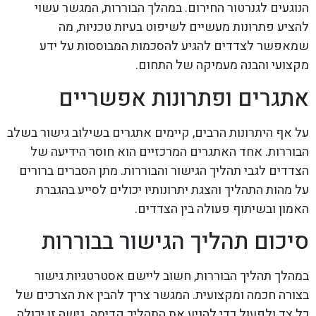
הנוגעים לגנרטור החירום. במהלך הבוררות, המגשר עשוי
להציע פתרונות מעשיים לשיפוט בעיות טכניות, מה
שמאפשר לצדדים להגיע להסכמות המבוססות על ידע
מקצועי והבנה מעמיקה של התחום.
אתגרים ופתרונות אפשריים
על אף היתרונות הרבים, קיימים אתגרים בשילוב גישור בשלב
הבוררות. אחד האתגרים המרכזיים הוא חוסר הידיעה של
הצדדים לגבי תהליך הגישור והבוררות. מתן הסברים ברורים
על מהות התהליך והצגת יתרונותיו יכולים לסייע בהגברת
האמון ובשיתוף פעולה בין הצדדים.
סיכום תהליך הגישור בבוררות
במהלך תהליך הבוררות, חשוב ליישם אסטרטגיות גישור
בצורה חכמה ומקצועית. המגשר צריך להבין את הצרכים של
כל צד ולפעול כדי להניע את התהליך קדימה. גישה זו יכולה