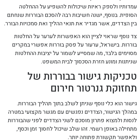
עמדותיו ולספק ראיות שיכולות להשפיע על ההחלטה
הסופית. בנוסף, ישנה חשיבות רבה להסכם הבוררות שנחתם
בין הצדדים, אשר מגדיר את תנאי ההליך ואת סמכויות הבורר.
צד נוסף שראוי לציין הוא האפשרות לערער על החלטות
בוררות. בישראל, ערעור על פסק בוררות אפשרי במקרים
מסוימים בלבד, מה שמסייע לשמור על יציבות ההחלטות
שניתנות ומונע חזרת הסכסוך לבית המשפט.
טכניקות גישור בבוררות של
תחזוקת גנרטור חירום
גישור הוא כלי נוסף שניתן לשלב בתוך תהליך הבוררות.
במהלך הגישור, הצדדים נפגשים עם מגשר מקצועי במטרה
לנסות ולמצוא פתרון מוסכם לשני הצדדים לפני שהבוררות
מתחילה באופן רשמי. זהו שלב שיכול לחסוך זמן וכסף,
ולאפשר תקשורת פתוחה יותר.