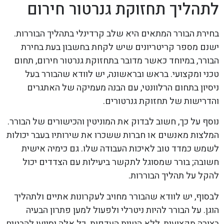
לתהליך תחזוקת גנרטור חירום
בחירת הבורר המתאים היא שלב קרדינלי בתהליך הבוררות.
ישנם מספר קריטריונים שיש לקחת בחשבון בעת בחירת
הבורר, במיוחד כאשר מדובר בתחזוקת גנרטור חירום, תחום
טכני ומקצועי. בראש ובראשונה, יש לוודא שהבורר בעל
ניסיון בתחום הרלוונטי, עם הבנה מעמיקה של האתגרים
והדרישות של תחזוקת גנרטורים.
נוסף על כך, חשוב לבדוק את המוניטין והכישורים של הבורר.
המלצות מאנשים או חברות ששכרו את שירותיו בעבר יכולות
לשמש כמדד טוב לאיכות העבודה שלו. גם כימיה אישית
חשובה; בורר שמסוגל לתקשר ביעילות עם הצדדים יכול
להקל על תהליך הבוררות.
לבסוף, יש לוודא שהבורר מחויב לעקרונות אתיים ולתהליך
הוגן. על הבורר להיות ניטרלי ולפעול למען פתרון הבעיה
בצורה מקצועית, ללא הטיית העדפות. כל אלה יסייעו להבטיח