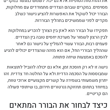
את ההחלטות הסופיות אלא גם יכול לשמש כמגשר במקרים
מסוימים. במקרים שבהם הצדדים מתמודדים עם מחלוקות,
הבורר יכול לשקול את האפשרות להציע גישור כשלב
מקדים לפני שממשיכים בתהליך הבוררות.
תפקידו של הבורר הוא לאזן בין הצורך להכריע במחלוקות
לבין הרצון לשמור על מערכת יחסים טובה בין הצדדים.
פעמים רבות, הבורר עשוי להמליץ על גישור גם לאחר
שההליך הבוררי החל, אם הוא מזהה שהצדדים יכולים להגיע
להסכם באמצעות שיחה פתוחה.
גישה זו לא רק חוסכת זמן, אלא גם יכולה להוביל לתוצאות
שמבוססות על הסכמה הדדית ולא על החלטה חד צדדית. זהו
יתרון משמעותי בשמירה על קשרים מקצועיים ארוכי טווח,
במיוחד בתחום תחזוקת גנרטורים חירום, בו שיתופי פעולה
הם קריטיים.
כיצד לבחור את הבורר המתאים