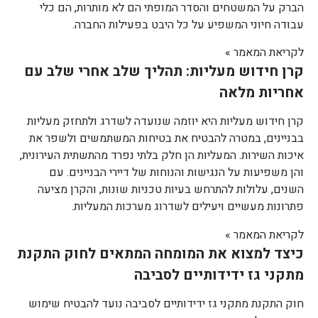
הברק על המשטחים והסדר המופתי הם לא מותרות, הם כלי
עבודה חיוני המשפיע על כל היבט בפעילות החברה.
לקריאת המאמר »
קרן חידוש מעליות: תהליך שלב אחרי שלב עם
אחריות מלאה
קרן חידוש מעליות היא יוזמה שנועדה לשדרג ולתחזק מעליות
בבניינים, במטרה להבטיח את בטיחות המשתמשים ולשפר את
איכות השירות. המעליות הן חלק בלתי נפרד מהתשתית העירונית,
והן משפיעות על הנגישות והנוחות של דיירי הבניינים. עם
השנים, עלולות להתרחש בעיות טכניות שונות, והקרן מציעה
פתרונות מעשיים ויעילים לשדרוג מערכות המעליות.
לקריאת המאמר »
כיצד למצוא את המומחה המתאים לחוק התקנת
מתקני גז ידידותיים לסביבה
חוק התקנת מתקני גז ידידותיים לסביבה נועד להבטיח שימוש