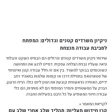
ניקיון משרדים קטנים וגדולים: המפתח
לסביבת עבודה מנצחת
שירותי ניקיון משרדים קטנים וגדולים הם הבסיס השקט והבלתי
נראה שעליו נבנית הצלחה עסקית. דמיינו לרגע את התחושה
כשנכנסים בבוקר למשרד. בין אם זה חלל עבודה קטן ואינטימי
של סטארטאפ בתחילת דרכו או קומות שלמות בתאגיד רחב
ידיים, האווירה הראשונית קובעת את הטון ליום כולו. הריח הרענן,
הברק על המשטחים והסדר המופתי הם לא מותרות, הם כלי
עבודה חיוני המשפיע על כל היבט בפעילות החברה.
לקריאת המאמר »
קרן חידוש מעליות: תהליך שלב אחרי שלב עם