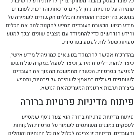
כל עובד בעסק במבנה משותף צריך להיות מודע לחשיבות
שמירה על פרטיות. ניתן לקיים סדנאות והדרכות לעובדים
בנושא, בהן יוסברו ההנחיות והכללים הקשורים לשמירה על
מידע רגיש. הכשרת העובדים תסייע להקנות להם את הכלים
והידע הנדרשים כדי להתמודד עם מצבים שונים ובכך למנוע
טעויות שעלולות לפגוע בפרטיות.
בהדרכות אפשר להתמקד בנושאים כמו ניהול מידע אישי,
כיצד לזהות דליפות מידע, וכיצד לפעול במקרה של חשש
לפגיעה בפרטיות. הכשרה מתמשכת תהפוך את העובדים
לשותפים פעילים במאמץ לשמירה על פרטיות, ותסייע
ביצירת תרבות ארגונית המעריכה את הנושא.
פיתוח מדיניות פרטיות ברורה
פיתוח מדיניות פרטיות ברורה הוא צעד נוסף שמסייע
לעסקים במבנים משותפים לשמור על פרטיות הלקוחות
והעובדים. מדיניות זו צריכה לכלול את כל ההנחיות והנהלים