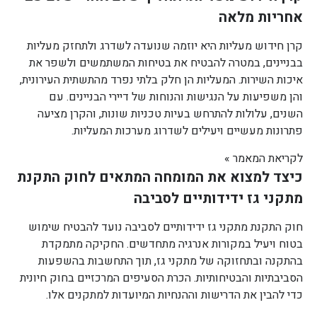
אחריות מלאה
קרן חידוש מעליות היא יוזמה שנועדה לשדרג ולתחזק מעליות
בבניינים, במטרה להבטיח את בטיחות המשתמשים ולשפר את
איכות השירות. המעליות הן חלק בלתי נפרד מהתשתית העירונית,
והן משפיעות על הנגישות והנוחות של דיירי הבניינים. עם
השנים, עלולות להתרחש בעיות טכניות שונות, והקרן מציעה
פתרונות מעשיים ויעילים לשדרוג מערכות המעליות.
לקריאת המאמר »
כיצד למצוא את המומחה המתאים לחוק התקנת
מתקני גז ידידותיים לסביבה
חוק התקנת מתקני גז ידידותיים לסביבה נועד להבטיח שימוש
בטוח ויעיל במקורות אנרגיה מתחדשים. החקיקה מתמקדת
בהתקנה ובתחזוקה של מתקני גז, תוך התחשבות בהשפעות
הסביבתיות והבטיחותיות. הכרת הסעיפים המרכזיים בחוק חיונית
כדי להבין את הדרישות וההנחיות המיועדות למתקנים אלו.