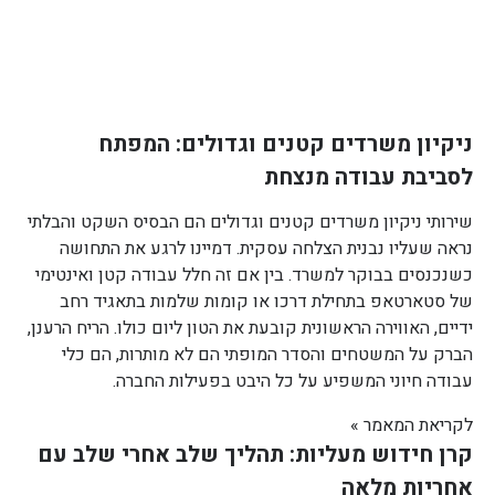
ניקיון משרדים קטנים וגדולים: המפתח
לסביבת עבודה מנצחת
שירותי ניקיון משרדים קטנים וגדולים הם הבסיס השקט והבלתי
נראה שעליו נבנית הצלחה עסקית. דמיינו לרגע את התחושה
כשנכנסים בבוקר למשרד. בין אם זה חלל עבודה קטן ואינטימי
של סטארטאפ בתחילת דרכו או קומות שלמות בתאגיד רחב
ידיים, האווירה הראשונית קובעת את הטון ליום כולו. הריח הרענן,
הברק על המשטחים והסדר המופתי הם לא מותרות, הם כלי
עבודה חיוני המשפיע על כל היבט בפעילות החברה.
לקריאת המאמר »
קרן חידוש מעליות: תהליך שלב אחרי שלב עם
אחריות מלאה