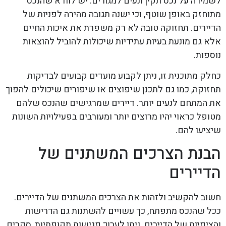
לשמירה על נכס תקין ונעים למגורים. יש לוודא שהנכס
מתוחזק באופן שוטף, וכי ישנה תגובה מהירה לפניות של
הדיירים. תחזוקה טובה לא רק משפרת את איכות החיים
אלא גם מונעת בעיות עתידיות שיכולות להוביל להוצאות
נוספות.
כחלק מתוכנית זו, ניתן לקבוע מועדים קבועים לבדיקות
תחזוקה, כמו גם לתכנן שיפוצים או שיפורים שיכולים להפוך
את המתחם לנעים יותר. דיירים שמרגישים שהנכס שלהם
מטופל כראוי יהיו מרוצים יותר ומעורבים בפעילויות השונות
שיציעו להם.
הבנת הצרכים המשתנים של
הדיירים
חשוב להקשיב ולזהות את הצרכים המשתנים של הדיירים.
ככל שהנכס מתפתח, כך עשויים להשתנות גם הדרישות
והציפיות של הדיירים. ניתן לערוך פגישות תקופתיות, סקרים