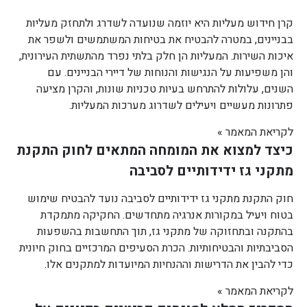
קרן חידוש מעליות היא יוזמה שנועדה לשדרג ולתחזק מעליות
בבניינים, במטרה להבטיח את בטיחות המשתמשים ולשפר את
איכות השירות. המעליות הן חלק בלתי נפרד מהתשתית העירונית,
והן משפיעות על הנגישות והנוחות של דיירי הבניינים. עם
השנים, עלולות להתרחש בעיות טכניות שונות, והקרן מציעה
פתרונות מעשיים ויעילים לשדרוג מערכות המעליות.
לקריאת המאמר »
כיצד למצוא את המומחה המתאים לחוק התקנת
מתקני גז ידידותיים לסביבה
חוק התקנת מתקני גז ידידותיים לסביבה נועד להבטיח שימוש
בטוח ויעיל במקורות אנרגיה מתחדשים. החקיקה מתמקדת
בהתקנה ובתחזוקה של מתקני גז, תוך התחשבות בהשפעות
הסביבתיות והבטיחותיות. הכרת הסעיפים המרכזיים בחוק חיונית
כדי להבין את הדרישות וההנחיות המיועדות למתקנים אלו.
לקריאת המאמר »