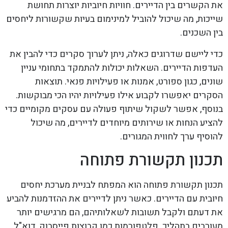
את הקשרים בין הדיירים. חוויות חיוביות יוצרות תחושת
שייכות, מה שיכול להוביל למינימום בעיות שקשורות ליחסים
בין השכנים.
כדי ליישם שדרוגים כאלה, ניתן לערוך סקרים כדי להבין את
העדפות הדיירים. השאלות יכולות להתמקד בתחומי עניין
שונים, כגון ספורט, אמנות או פעילויות פנאי. תוצאות
הסקרים יאפשרו לקבוע אילו פעילויות יהיו הכי מבוקשות.
בנוסף, אפשר לשקול שיתוף פעולה עם עסקים מקומיים כדי
להציע הנחות או שירותים מיוחדים לדיירים, מה שיכול
להוסיף ערך לחווית המגורים.
תכנון תקשורת פתוחה
תכנון תקשורת פתוחה הוא המפתח לבניית מערכת יחסים
חיובית עם הדיירים. כאשר ניתן לדיירים את ההזדמנות להביע
את דעתם ולקבל תשובות לשאלותיהם, הם מרגישים יותר
מעורבים בתהליך. פלטפורמות כמו קבוצות פייסבוק, דוא"ל