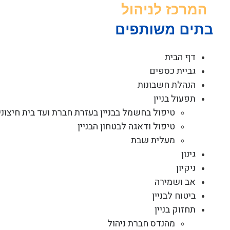
לג
תוכן
דף הבית
גביית כספים
הנהלת חשבונות
תפעול בניין
טיפול בחשמל בבניין בעזרת חברת ועד בית חיצוני
טיפול ודאגה לבטחון הבניין
מעלית שבת
גינון
ניקיון
אב ושמירה
ביטוח לבניין
תחזוק בניין
מהנדס חברת ניהול