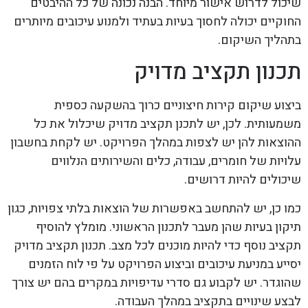
שיכול לדרוש אישור מיוחד. הבנה נכונה של כל ההיבטים
החוקיים יכולה לחסוך בעיות בעתיד ולמנוע עיכובים מיותרים
בתהליך השיקום.
תכנון תקציב מדויק
ביצוע שיקום קירות חיצוניים כרוך בהשקעה כספית
משמעותית. לכן, יש לתכנן תקציב מדויק שיכלול את כל
ההוצאות להן יש לצפות במהלך הפרויקט. יש לקחת בחשבון
עלויות של חומרים, עבודה, כלים והשירותים הנלווים
שיכולים להיות דרושים.
כמו כן, יש להתחשב באפשרות של הוצאות בלתי צפויות, כגון
תיקון בעיות שהן מעבר לתכנון הראשוני. מומלץ להוסיף
תקציב נוסף כדי להיות מוכנים לכל מצב. תכנון תקציב מדויק
יסייע במניעת עיכובים וביצוע הפרויקט על פי לוח הזמנים
שהוגדר. יש לקבוע גם סדרי עדיפויות במקרים בהם יש צורך
לבצע שינויים בתקציב במהלך העבודה.