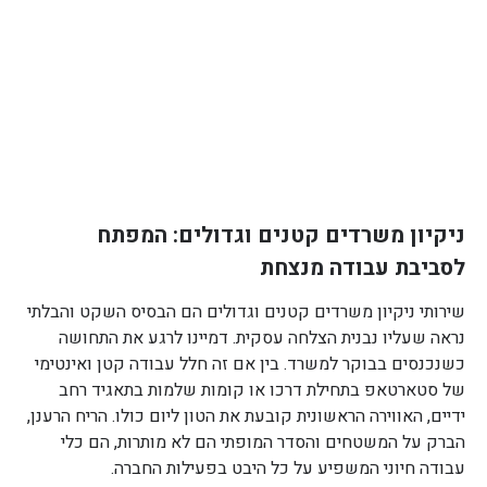
ניקיון משרדים קטנים וגדולים: המפתח
לסביבת עבודה מנצחת
שירותי ניקיון משרדים קטנים וגדולים הם הבסיס השקט והבלתי
נראה שעליו נבנית הצלחה עסקית. דמיינו לרגע את התחושה
כשנכנסים בבוקר למשרד. בין אם זה חלל עבודה קטן ואינטימי
של סטארטאפ בתחילת דרכו או קומות שלמות בתאגיד רחב
ידיים, האווירה הראשונית קובעת את הטון ליום כולו. הריח הרענן,
הברק על המשטחים והסדר המופתי הם לא מותרות, הם כלי
עבודה חיוני המשפיע על כל היבט בפעילות החברה.