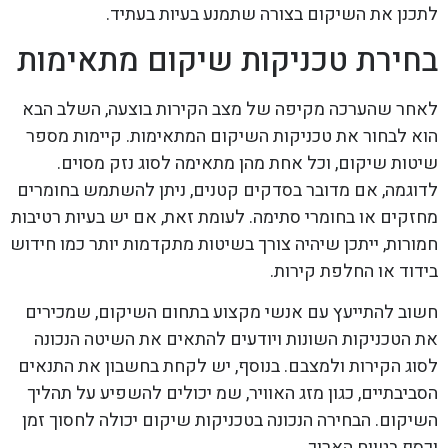
לתכנן את השיקום בצורה שתמנע בעיות בעתיד.
בחירת טכניקות שיקום מתאימות
לאחר שהערכה מקיפה של מצב הקירות בוצעה, השלב הבא
הוא לבחור את טכניקות השיקום המתאימות. קיימות מספר
שיטות שיקום, וכל אחת מהן מתאימה לסוג נזק מסוים.
לדוגמה, אם מדובר בסדקים קטנים, ניתן להשתמש בחומרים
מחזקים או בחומרי סתימה. לעומת זאת, אם יש בעיות רטיבות
חמורות, ייתכן שיהיה צורך בשיטות מתקדמות יותר כמו חידוש
בידוד או החלפת קירות.
חשוב להתייעץ עם אנשי מקצוע בתחום השיקום, שמכירים
את הטכניקות השונות ויודעים להתאים את השיטה הנכונה
לסוג הקירות ולמצבם. בנוסף, יש לקחת בחשבון את התנאים
הסביבתיים, כגון מזג האוויר, שמ יכולים להשפיע על תהליך
השיקום. הבחירה הנכונה בטכניקות שיקום יכולה לחסוך זמן
וכסף בטווח הארוך.