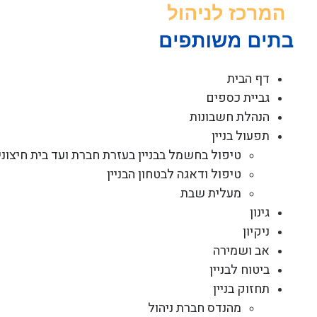
לג
תוכן
דף הבית
גביית כספים
הנהלת חשבונות
תפעול בניין
טיפול בחשמל בבניין בעזרת חברת ועד בית חיצוני
טיפול ודאגה לבטחון הבניין
מעלית שבת
גינון
ניקיון
אב ושמירה
ביטוח לבניין
תחזוק בניין
מהנדס חברת ניהול