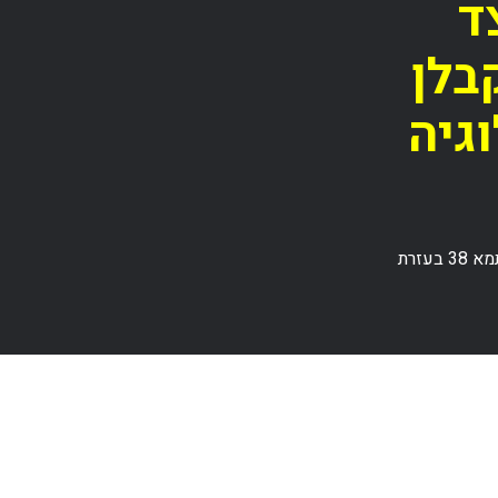
ד
בלן
לוגיה
שלב אחרי שלב: כיצד להתמודד עם נזקים מקבלן בתמא 38 בעזרת