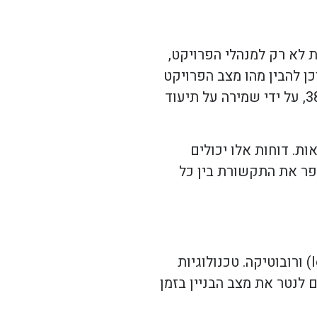
אפשרת לא רק למנהלי הפרויקט,
ן להבין מהו מצב הפרויקט
בכל רגע נתון. בעידן המודרני, טכנולוגיות כמו בלוקצ'יין עשויות לשפר את רמת השקיפות בפרויקטים של תמ"א 38, על ידי שמירה על תיעוד
ת. דוחות אלו יכולים
שפר את התקשורת בין כל
אחת מההתקדמויות המשמעותיות בתחום הבנייה היא השימוש בטכנולוגיות חכמות כמו אינטרנט של הדברים (IoT) ורובוטיקה. טכנולוגיות
א 38. לדוגמה, חיישנים חכמים יכולים לנטר את מצב הבניין בזמן