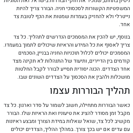
ניסיון בתחום, שמכיר את חוקי הבוררות בישראל ואת הסוגיות
המשפטיות הקשורות לסכסוכי חניה. הבורר צריך להיות
נייטרלי ולא להחזיק בעמדות שמטות את הכף לטובת צד
אחד.
בנוסף, יש להכין את המסמכים הנדרשים לתהליך. כל צד
צריך לאסוף את כל המידע והראיות שיכולים לתמוך במעמדו.
המסמכים יכולים לכלול תוכניות החניה בבניין, הסכמים
קודמים בין הדיירים, ותיעוד של התנהלות לא תקינה מצד
אחד הצדדים. הכנה יסודית תסייע לבורר לקבל החלטות
מושכלות ולהבין את הסכסוך על הצדדים השונים שבו.
תהליך הבוררות עצמו
כאשר הבוררות מתחילה, חשוב לשמור על סדר וארגון. כל צד
מקבל זמן מסודר להציג את טיעוניו ואת הראיות שלו. הבורר
מקשיב לכל צד, שואל שאלות במידת הצורך ומבצע ראיונות
עם עדים אם יש בכך צורך. במהלך ההליך, הצדדים יכולים