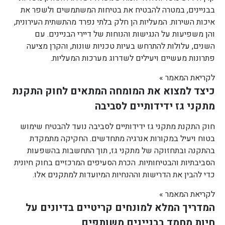
בבניינים, במטרה להבטיח את בטיחות המשתמשים ולשפר את
איכות השירות. המעליות הן חלק בלתי נפרד מהתשתית העירונית,
והן משפיעות על הנגישות והנוחות של דיירי הבניינים. עם
השנים, עלולות להתרחש בעיות טכניות שונות, והקרן מציעה
פתרונות מעשיים ויעילים לשדרוג מערכות המעליות.
לקריאת המאמר »
כיצד למצוא את המומחה המתאים לחוק התקנת
מתקני גז ידידותיים לסביבה
חוק התקנת מתקני גז ידידותיים לסביבה נועד להבטיח שימוש
בטוח ויעיל במקורות אנרגיה מתחדשים. החקיקה מתמקדת
בהתקנה ובתחזוקה של מתקני גז, תוך התחשבות בהשפעות
הסביבתיות והבטיחותיות. הכרת הסעיפים המרכזיים בחוק חיונית
כדי להבין את הדרישות וההנחיות המיועדות למתקנים אלו.
לקריאת המאמר »
המדריך המלא למונחים קריטיים בדיונים על
חיות מחמד בבניינים משותפים