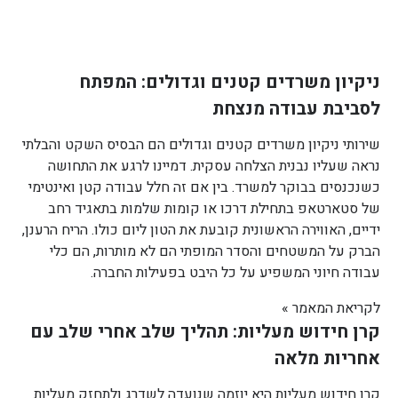
ניקיון משרדים קטנים וגדולים: המפתח
לסביבת עבודה מנצחת
שירותי ניקיון משרדים קטנים וגדולים הם הבסיס השקט והבלתי
נראה שעליו נבנית הצלחה עסקית. דמיינו לרגע את התחושה
כשנכנסים בבוקר למשרד. בין אם זה חלל עבודה קטן ואינטימי
של סטארטאפ בתחילת דרכו או קומות שלמות בתאגיד רחב
ידיים, האווירה הראשונית קובעת את הטון ליום כולו. הריח הרענן,
הברק על המשטחים והסדר המופתי הם לא מותרות, הם כלי
עבודה חיוני המשפיע על כל היבט בפעילות החברה.
לקריאת המאמר »
קרן חידוש מעליות: תהליך שלב אחרי שלב עם
אחריות מלאה
קרן חידוש מעליות היא יוזמה שנועדה לשדרג ולתחזק מעליות