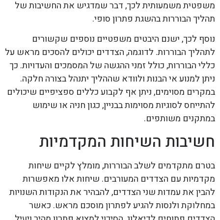
משפטית משמעותית לכך, דבר שמדגיש את החשיבות של
תהליך הבוררות בהשגת פתרון סופי.
נוסף לכך, ישנם היבטים משפטיים נוספים שקשורים
לתהליך הבוררות. לדוגמה, הצדדים יכולים להסכים מראש על
כללי הבוררות, כולל זמני ההגשה של המסמכים והעדויות. כך
ניתן למנוע אי הבנות ולוודא שההליך יתנהל בצורה חלקה.
במקרים מסוימים, ניתן אף לקבוע כללים ספציפיים שיכולים
להתייחס לסוגיות מסוימות בבניין, כגון חניה או שימוש
במתקנים משותפים.
חשיבות השיחות המקדמיות
בטרם מתקדמים לשלב הבוררות, מומלץ לקיים שיחות
מקדמיות עם הצדדים המעורבים. שיחות אלו מאפשרות
להבין את עמדות שני הצדדים, להבהיר את הנקודות השנויות
במחלוקת ולנסות להגיע לפתרון מוסכם מראש. כאשר
הצדדים פתוחים לדיאלוג, הסיכוי למצוא פתרון מהיר ויעיל