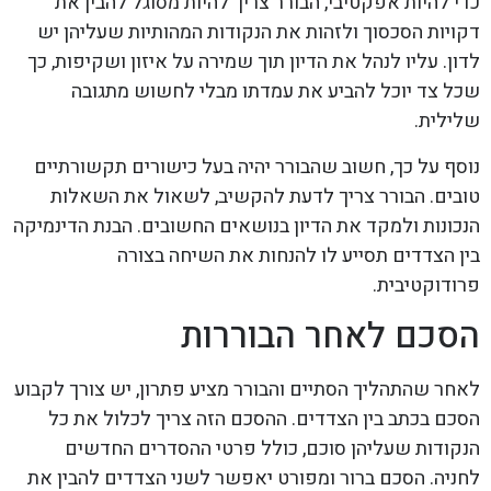
כדי להיות אפקטיבי, הבורר צריך להיות מסוגל להבין את
דקויות הסכסוך ולזהות את הנקודות המהותיות שעליהן יש
לדון. עליו לנהל את הדיון תוך שמירה על איזון ושקיפות, כך
שכל צד יוכל להביע את עמדתו מבלי לחשוש מתגובה
שלילית.
נוסף על כך, חשוב שהבורר יהיה בעל כישורים תקשורתיים
טובים. הבורר צריך לדעת להקשיב, לשאול את השאלות
הנכונות ולמקד את הדיון בנושאים החשובים. הבנת הדינמיקה
בין הצדדים תסייע לו להנחות את השיחה בצורה
פרודוקטיבית.
הסכם לאחר הבוררות
לאחר שהתהליך הסתיים והבורר מציע פתרון, יש צורך לקבוע
הסכם בכתב בין הצדדים. ההסכם הזה צריך לכלול את כל
הנקודות שעליהן סוכם, כולל פרטי ההסדרים החדשים
לחניה. הסכם ברור ומפורט יאפשר לשני הצדדים להבין את