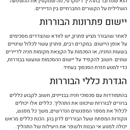
הוא שמדובר בתהליך דיסקרטי, מה שמקטין את ההשפעה
השלילית על הקשרים החברתיים בין הדיירים.
יישום פתרונות הבוררות
לאחר שהבורר מציע פתרון, יש לוודא שהצדדים מסכימים
על אופן היישום. במקרים רבים, פתרון עשוי לכלול שינויים
בשעות החניה, או הסכמות על הקצאת מקומות חניה לדיירים
שונים. חשוב להקפיד על יישום ההסכמות שנעשו בבוררות,
כדי למנוע חזרת הסכסוך בעתיד.
הגדרת כללי הבוררות
בהתמודדות עם סכסוכי חניה בבניינים, חשוב לקבוע כללים
ברורים לבוררות שיכוונו את התהליך. כללים אלו יכולים
לכלול את מספר המפגשים הנדרשים, משך כל מפגש,
ונקודות המפתח שעל הבוררים לדון בהן. הכנת כללים מראש
יכולה למנוע אי הבנות ולשפר את היעילות של התהליך.