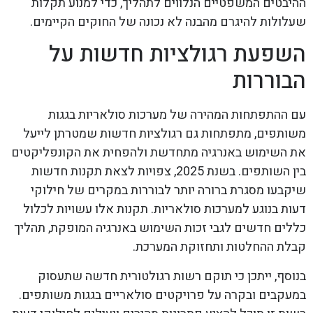
ההיבטים המשפטיים הנלווים לתהליך, כדי למנוע תקלות
שעלולות להיגרם מהבנה לא נכונה של החוקים הקיימים.
השפעת רגולציות חדשות על
הבוררות
עם ההתפתחות המהירה של מערכות סולאריות בגגות
משותפים, מתפתחות גם רגולציות חדשות שמטרתן לייעל
את השימוש באנרגיה מתחדשת ולהפחית את הקונפליקטים
בין השותפים. בשנת 2025, צפויות לצאת תקנות חדשות
שיקבעו מסגרת ברורה יותר לבוררות במקרים של חילוקי
דעות בנוגע למערכות סולאריות. תקנות אלו עשויות לכלול
כללים חדשים לגבי זכות השימוש באנרגיה המופקת, תהליך
קבלת ההחלטות ותחזוקת המערכת.
בנוסף, ייתכן כי תוקם רשות רגולטורית חדשה שתעסוק
במעקבים ובקרה על פרויקטים סולאריים בגגות משותפים.