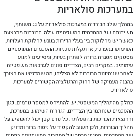
במערכות סולאריות
במהלך שלב הבוררות במערכות סולאריות על גג משותף,
חשיבותם של ההסכמים המשפטיים עולה. הבוררות מתבצעת
כאשר יש מחלוקות בין בעלי הדירות בנוגע לחלוקת העלויות,
השימוש במערכת, או תקלות טכניות. ההסכמים המשפטיים
מספקים מסגרת ברורה לפתרון בעיות, ומסייעים למנוע
עימותים. במקרים רבים, הצדדים פונים לערכאות משפטיות
לאחר שניסיונות הבוררות לא הצליחו, מה שמדגיש את הצורך
בהבנה מעמיקה של החוק והרגולציה הקשורים למערכות
סולאריות.
כחלק מהתהליך המשפטי, יש להתייחס למספר גורמים, כגון
ההסכמים שנחתמו בין הצדדים, הגדרות השימוש במערכת,
וההוצאות הכרוכות בהפעלתה. כל פרט קטן יכול להשפיע על
תהליך הבוררות, ולכן חשוב להקפיד על ניסוח ברור ומדויק
של ההסכמים. המגוון הרחב של המקרים המשפטיים בתחום