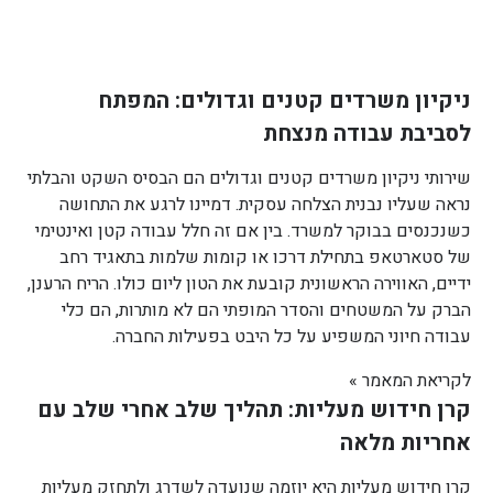
ניקיון משרדים קטנים וגדולים: המפתח
לסביבת עבודה מנצחת
שירותי ניקיון משרדים קטנים וגדולים הם הבסיס השקט והבלתי
נראה שעליו נבנית הצלחה עסקית. דמיינו לרגע את התחושה
כשנכנסים בבוקר למשרד. בין אם זה חלל עבודה קטן ואינטימי
של סטארטאפ בתחילת דרכו או קומות שלמות בתאגיד רחב
ידיים, האווירה הראשונית קובעת את הטון ליום כולו. הריח הרענן,
הברק על המשטחים והסדר המופתי הם לא מותרות, הם כלי
עבודה חיוני המשפיע על כל היבט בפעילות החברה.
לקריאת המאמר »
קרן חידוש מעליות: תהליך שלב אחרי שלב עם
אחריות מלאה
קרן חידוש מעליות היא יוזמה שנועדה לשדרג ולתחזק מעליות