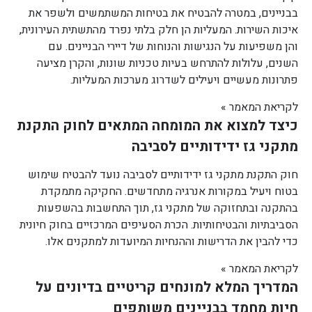
בבניינים, במטרה להבטיח את בטיחות המשתמשים ולשפר את
איכות השירות. המעליות הן חלק בלתי נפרד מהתשתית העירונית,
והן משפיעות על הנגישות והנוחות של דיירי הבניינים. עם
השנים, עלולות להתרחש בעיות טכניות שונות, והקרן מציעה
פתרונות מעשיים ויעילים לשדרוג מערכות המעליות.
לקריאת המאמר »
כיצד למצוא את המומחה המתאים לחוק התקנת
מתקני גז ידידותיים לסביבה
חוק התקנת מתקני גז ידידותיים לסביבה נועד להבטיח שימוש
בטוח ויעיל במקורות אנרגיה מתחדשים. החקיקה מתמקדת
בהתקנה ובתחזוקה של מתקני גז, תוך התחשבות בהשפעות
הסביבתיות והבטיחותיות. הכרת הסעיפים המרכזיים בחוק חיונית
כדי להבין את הדרישות וההנחיות המיועדות למתקנים אלו.
לקריאת המאמר »
המדריך המלא למונחים קריטיים בדיונים על
חיות מחמד בבניינים משותפים