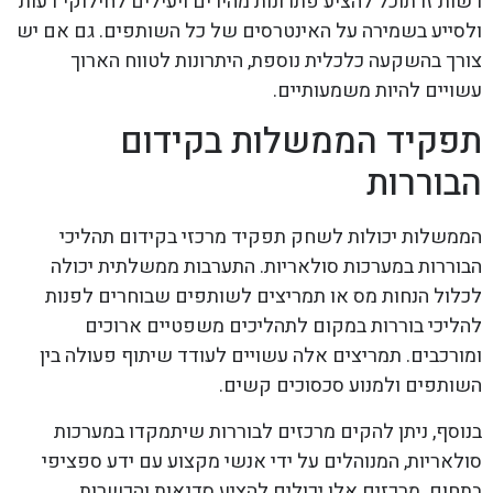
רשות זו תוכל להציע פתרונות מהירים ויעילים לחילוקי דעות
ולסייע בשמירה על האינטרסים של כל השותפים. גם אם יש
צורך בהשקעה כלכלית נוספת, היתרונות לטווח הארוך
עשויים להיות משמעותיים.
תפקיד הממשלות בקידום
הבוררות
הממשלות יכולות לשחק תפקיד מרכזי בקידום תהליכי
הבוררות במערכות סולאריות. התערבות ממשלתית יכולה
לכלול הנחות מס או תמריצים לשותפים שבוחרים לפנות
להליכי בוררות במקום לתהליכים משפטיים ארוכים
ומורכבים. תמריצים אלה עשויים לעודד שיתוף פעולה בין
השותפים ולמנוע סכסוכים קשים.
בנוסף, ניתן להקים מרכזים לבוררות שיתמקדו במערכות
סולאריות, המנוהלים על ידי אנשי מקצוע עם ידע ספציפי
בתחום. מרכזים אלו יכולים להציע סדנאות והכשרות