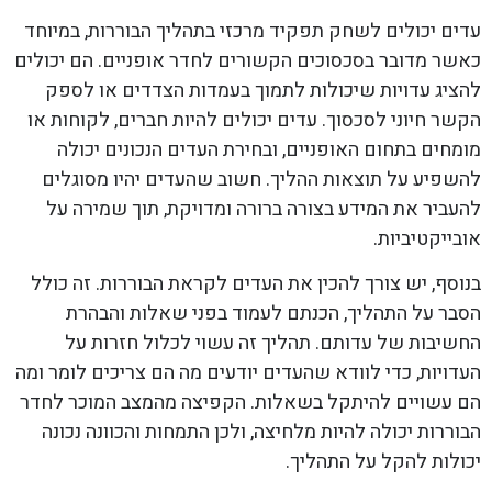
עדים יכולים לשחק תפקיד מרכזי בתהליך הבוררות, במיוחד
כאשר מדובר בסכסוכים הקשורים לחדר אופניים. הם יכולים
להציג עדויות שיכולות לתמוך בעמדות הצדדים או לספק
הקשר חיוני לסכסוך. עדים יכולים להיות חברים, לקוחות או
מומחים בתחום האופניים, ובחירת העדים הנכונים יכולה
להשפיע על תוצאות ההליך. חשוב שהעדים יהיו מסוגלים
להעביר את המידע בצורה ברורה ומדויקת, תוך שמירה על
אובייקטיביות.
בנוסף, יש צורך להכין את העדים לקראת הבוררות. זה כולל
הסבר על התהליך, הכנתם לעמוד בפני שאלות והבהרת
החשיבות של עדותם. תהליך זה עשוי לכלול חזרות על
העדויות, כדי לוודא שהעדים יודעים מה הם צריכים לומר ומה
הם עשויים להיתקל בשאלות. הקפיצה מהמצב המוכר לחדר
הבוררות יכולה להיות מלחיצה, ולכן התמחות והכוונה נכונה
יכולות להקל על התהליך.