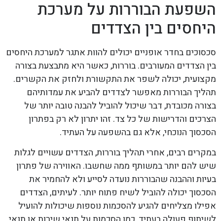
השפעת הבוררות על מערכת
היחסים בין הצדדים
סכסוכים בחדר אופניים יכולים להוות אתגר למערכת היחסים
בין הצדדים המעורבים. בוררות, כאשר היא מתבצעת בצורה
מקצועית, יכולה לשפר את התקשורת ולחזק את הקשרים.
תהליך הבוררות מאפשר לצדדים להביע את עמדותיהם
בצורה מכובדת, דבר שיכול להוביל להבנה טובה יותר של
הצרכים והדרישות של כל צד. זהו יתרון לא רק בפתרון
הסכסוך הנוכחי, אלא גם בהשפעה על העתיד.
במקרים רבים, אחרי תהליך בוררות, הצדדים עשויים לגלות
שיש להם יותר במשותף ממה שחשבו. האווירה של פתרון
בעיות וההבנה שהבוררות נועדה לסייע ולא להחמיר את
הסכסוך יכולה להוביל לשיח פתוח יותר. לעיתים, הצדדים
אפילו מצליחים להגיע להסכמות נוספות שיכולות להועיל
לשיתוף פעולה בעתיד, כמו הסכמות על תנאי שירות או תנאי