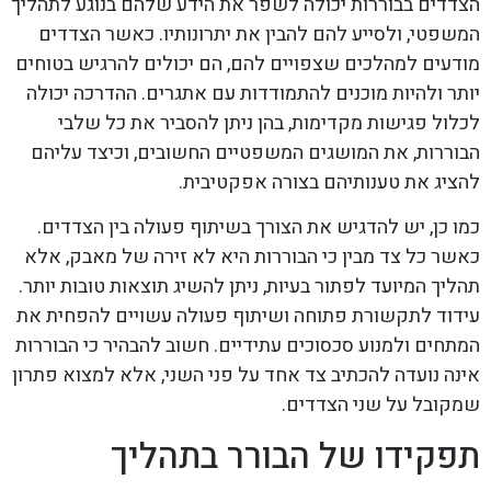
הצדדים בבוררות יכולה לשפר את הידע שלהם בנוגע לתהליך
המשפטי, ולסייע להם להבין את יתרונותיו. כאשר הצדדים
מודעים למהלכים שצפויים להם, הם יכולים להרגיש בטוחים
יותר ולהיות מוכנים להתמודדות עם אתגרים. ההדרכה יכולה
לכלול פגישות מקדימות, בהן ניתן להסביר את כל שלבי
הבוררות, את המושגים המשפטיים החשובים, וכיצד עליהם
להציג את טענותיהם בצורה אפקטיבית.
כמו כן, יש להדגיש את הצורך בשיתוף פעולה בין הצדדים.
כאשר כל צד מבין כי הבוררות היא לא זירה של מאבק, אלא
תהליך המיועד לפתור בעיות, ניתן להשיג תוצאות טובות יותר.
עידוד לתקשורת פתוחה ושיתוף פעולה עשויים להפחית את
המתחים ולמנוע סכסוכים עתידיים. חשוב להבהיר כי הבוררות
אינה נועדה להכתיב צד אחד על פני השני, אלא למצוא פתרון
שמקובל על שני הצדדים.
תפקידו של הבורר בתהליך