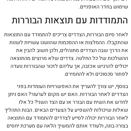
שימוש בחדר האופניים.
התמודדות עם תוצאות הבוררות
לאחר סיום הבוררות, הצדדים צריכים להתמודד עם התוצאות
שהתקבלו. ההמלצות או ההסכמות שהושגו עשויות לשנות
את הדרך שבה הצדדים מתנהלים, ולכן חשוב להבין את
ההשלכות של כל החלטה. צדדים שלא מרוצים מהתוצאה
יכולים להרגיש אכזבה, אך עליהם לזכור שהבוררות נועדה
לפתור סכסוכים ולא להחמירם.
בנוסף, יש צורך להעריך את האפשרויות העומדות בפני
הצדדים לאחר הבוררות. האם יש מקום לערעור? האם ניתן
לחדש את השיח עם הבורר או עם הצד השני? כל אלו
שאלות שיכולות להשפיע על הצעדים הבאים. הבנת התהליך
לאחר הבוררות יכולה לסייע לצדדים להתמודד עם התוצאה
בצורה בונה, ולעודד אותם להמשיך הלאה עם מערכת יחסים