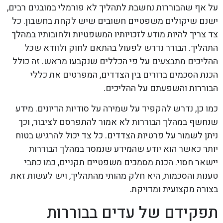
על אף שהבוררות נחשבת לתהליך לא פורמלי במובנים רבים,
ישנם שיקולים משפטיים חשובים שיש לקחת בחשבון. כל
צד צריך להיות מודע לזכויותיו המשפטיות ולחובותיו במהלך
התהליך. הבורר נדרש לפעול בהתאם לחוק ולוודא שכל
ההליכים מתבצעים על פי הכללים שנקבעו מראש. זה כולל
הכנת הסכמים ברורים בין הצדדים, המפרטים את כללי
הבוררות והשפעתם על ההליכים.
כמו כן, נדרש להקפיד על שמירה על סודיות הדיונים. מידע
שנחשף במהלך הבוררות לא אמור להתפרסם לציבור, וכך
ניתן לשמור על פרטיות הצדדים. כל צד יכול להרגיש בטוח
יותר כאשר הוא יודע שהמידע שנמסר במהלך הבוררות
יישאר חסוי. הכנת מסמכים משפטיים תקניים, כמו כתבי
טענות והסכמות, היא חלק מהותי מהתהליך, ויש לעשות זאת
בצורה מקצועית ומדויקת.
תפקידם של עדים בבוררות