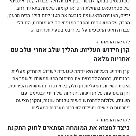
כשנכנסים בבוקר למשרד. בין אם זה חלל עבודה קטן ואינטימי
של סטארטאפ בתחילת דרכו או קומות שלמות בתאגיד רחב
ידיים, האווירה הראשונית קובעת את הטון ליום כולו. הריח הרענן,
הברק על המשטחים והסדר המופתי הם לא מותרות, הם כלי
עבודה חיוני המשפיע על כל היבט בפעילות החברה.
לקריאת המאמר »
קרן חידוש מעליות: תהליך שלב אחרי שלב עם
אחריות מלאה
קרן חידוש מעליות היא יוזמה שנועדה לשדרג ולתחזק מעליות
בבניינים, במטרה להבטיח את בטיחות המשתמשים ולשפר את
איכות השירות. המעליות הן חלק בלתי נפרד מהתשתית העירונית,
והן משפיעות על הנגישות והנוחות של דיירי הבניינים. עם
השנים, עלולות להתרחש בעיות טכניות שונות, והקרן מציעה
פתרונות מעשיים ויעילים לשדרוג מערכות המעליות.
לקריאת המאמר »
כיצד למצוא את המומחה המתאים לחוק התקנת