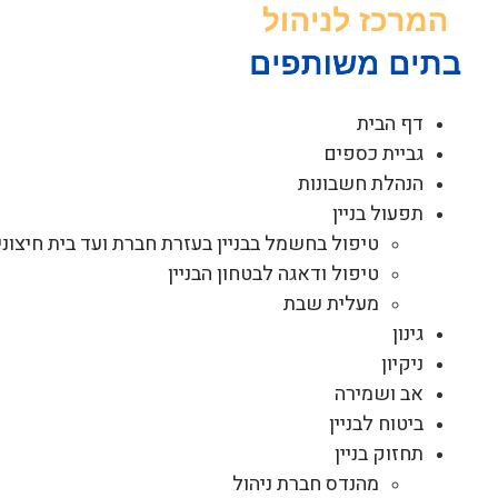
לג
תוכן
דף הבית
גביית כספים
הנהלת חשבונות
תפעול בניין
טיפול בחשמל בבניין בעזרת חברת ועד בית חיצוני
טיפול ודאגה לבטחון הבניין
מעלית שבת
גינון
ניקיון
אב ושמירה
ביטוח לבניין
תחזוק בניין
מהנדס חברת ניהול