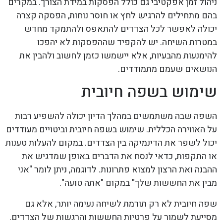
ניהול זמן אפקטיבי גם כולל הפסקות במידת הצורך. במקרים
בהם מתחילים להרגיש לחץ או חוסר נוחות, הפסקה קצרה
יכולה לאפשר לכל הצדדים להתאפס ולהתמקד מחדש
במטרות השיחה. יש להקפיד שההפסקות לא יהפכו
להימנעות מהבעיות, אלא יישמשו כזמן לחשוב ולהבין את
הנושאים שעמם מתמודדים.
שימוש בשפה חיובית
השפה שבה משתמשים במהלך הדיון יכולה להשפיע רבות
על האווירה הכללית. שימוש בשפה חיובית וביטויים מעודדים
יכול לשפר את הדינמיקה בין הצדדים. במקום להעלות טענות
או התקפות, כדאי לנסח את הדברים באופן שמדגיש את
ההבנה ואת הרצון למצוא פתרונות. לדוגמה, ניתן לומר "אני
מבין את החששות שלך" במקום "אתה טועה".
שפה חיובית לא רק תורמת לשיחה נעימה יותר, אלא גם
מסייעת לשמור על פרטיות החששות והרגשות של הצדדים.