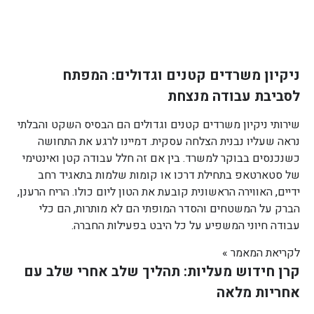
ניקיון משרדים קטנים וגדולים: המפתח
לסביבת עבודה מנצחת
שירותי ניקיון משרדים קטנים וגדולים הם הבסיס השקט והבלתי
נראה שעליו נבנית הצלחה עסקית. דמיינו לרגע את התחושה
כשנכנסים בבוקר למשרד. בין אם זה חלל עבודה קטן ואינטימי
של סטארטאפ בתחילת דרכו או קומות שלמות בתאגיד רחב
ידיים, האווירה הראשונית קובעת את הטון ליום כולו. הריח הרענן,
הברק על המשטחים והסדר המופתי הם לא מותרות, הם כלי
עבודה חיוני המשפיע על כל היבט בפעילות החברה.
לקריאת המאמר »
קרן חידוש מעליות: תהליך שלב אחרי שלב עם
אחריות מלאה