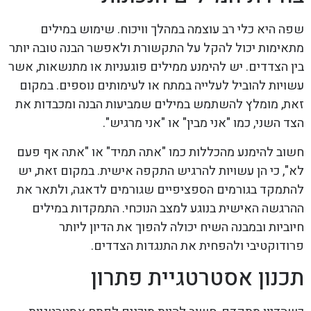
שפה היא כלי רב עוצמה במהלך וויכוח. שימוש במילים
מתאימות יכול להקל על התקשורת ולאפשר הבנה טובה יותר
בין הצדדים. יש להימנע ממילים פוגעניות או מתנשאות, אשר
עשויות להוביל לעלייה במתח או לעימותים נוספים. במקום
זאת, מומלץ להשתמש במילים שמביעות הבנה ומכבדות את
הצד השני, כמו "אני מבין" או "אני מרגיש".
חשוב להימנע מהכללות כמו "אתה תמיד" או "אתה אף פעם
לא", כי הן עשויות להרגיש התקפה אישית. במקום זאת, יש
להתמקד בגורמים הספציפיים שגורמים לדאגה, ולתאר את
ההרגשה האישית בנוגע למצב הנוכחי. התמקדות במילים
חיוביות ובמבנה השיח יכולה להפוך את הדיון ליותר
פרודוקטיבי ולהפחית את התנגדות הצדדים.
תכנון אסטרטגיית פתרון