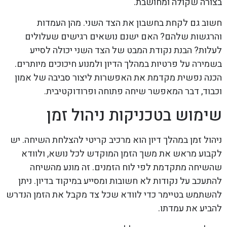
בצורה שקולה ומחושבת.
חשוב גם לקחת בחשבון את הצד השני. מהן העמדות
והרגשות שלהם? האם ישנם נושאים רגישים שעלולים
לעלות? הבנת נקודת המבט של הצד השני יכולה לסייע
בשמירה על פרטיות במהלך הדיון ולמנוע חיכוכים מיותרים.
הכנה נפשית מקדמת את האפשרות ליצור סביבה של אמון
וכבוד, דבר המאפשר שיחה פתוחה ופרודוקטיבית.
שימוש בטכניקות ניהול זמן
ניהול זמן במהלך דיון הוא מרכיב קריטי להצלחת השיחה. יש
לקבוע מראש את משך הזמן המוקדש לכל נושא, ולוודא
שהשיחה מתקדמת לפי לוח הזמנים. זה מונע מהשיחה
להתעכב על נקודות לא חשובות ומסייע במיקוד בדיון. ניתן
להשתמש בטיימר כדי לוודא שכל צד מקבל את הזמן הנדרש
להביע את עמדתו.