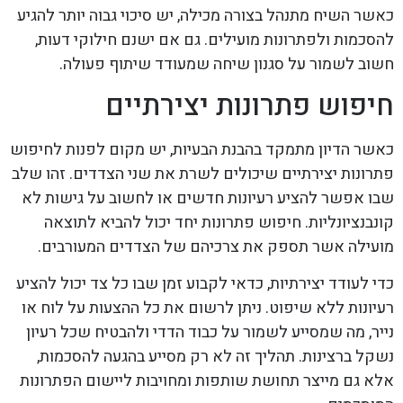
כאשר השיח מתנהל בצורה מכילה, יש סיכוי גבוה יותר להגיע
להסכמות ולפתרונות מועילים. גם אם ישנם חילוקי דעות,
חשוב לשמור על סגנון שיחה שמעודד שיתוף פעולה.
חיפוש פתרונות יצירתיים
כאשר הדיון מתמקד בהבנת הבעיות, יש מקום לפנות לחיפוש
פתרונות יצירתיים שיכולים לשרת את שני הצדדים. זהו שלב
שבו אפשר להציע רעיונות חדשים או לחשוב על גישות לא
קונבנציונליות. חיפוש פתרונות יחד יכול להביא לתוצאה
מועילה אשר תספק את צרכיהם של הצדדים המעורבים.
כדי לעודד יצירתיות, כדאי לקבוע זמן שבו כל צד יכול להציע
רעיונות ללא שיפוט. ניתן לרשום את כל ההצעות על לוח או
נייר, מה שמסייע לשמור על כבוד הדדי ולהבטיח שכל רעיון
נשקל ברצינות. תהליך זה לא רק מסייע בהגעה להסכמות,
אלא גם מייצר תחושת שותפות ומחויבות ליישום הפתרונות