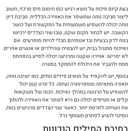
בעת קיום וויכוח על נושא רגיש כמו חימום מים מרכזי, חשוב
ליצור סביבה נוחה שתשפר את האווירה הכללית. סביבת דיון
נוחה יכולה להשפיע משמעותית על התקשורת ועל כושר
הקשבה. יש לבחור מקום שקט, שבו שני הצדדים ירגישו
בנוח לדון בבעיות ובדאגותיהם מבלי להיות מופרעים. אם
הוויכוח מתנהל בבית, יש להבטיח שהילדים או אנשים אחרים
לא יפריעו. אווירה שקטה ומרגיעה יכולה לסייע בהפחתת
מתח ולהגביר את היכולת להתמקד במטרה.
בנוסף, יש להקפיד על תנאים פיזיים נוחים, כמו ישיבה נוחה,
תאורה מתאימה וטמפרטורה נעימה. כל פרט קטן יכול
להשפיע על הרגשה במהלך הוויכוח. הכנה של משקאות
קלים או חטיפים יכולה גם היא לשפר את האווירה ולהפוך
את השיחה לזורמת יותר. כאשר שני הצדדים מרגישים בנוח,
הסיכוי להגיע לפתרון משותף גדל.
בחירת המילים הנכונות