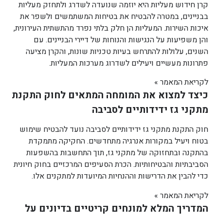
קרן חידוש מעליות היא יוזמה שנועדה לשדרג ולתחזק מעליות
בבניינים, במטרה להבטיח את בטיחות המשתמשים ולשפר את
איכות השירות. המעליות הן חלק בלתי נפרד מהתשתית העירונית,
והן משפיעות על הנגישות והנוחות של דיירי הבניינים. עם
השנים, עלולות להתרחש בעיות טכניות שונות, והקרן מציעה
פתרונות מעשיים ויעילים לשדרוג מערכות המעליות.
לקריאת המאמר »
כיצד למצוא את המומחה המתאים לחוק התקנת
מתקני גז ידידותיים לסביבה
חוק התקנת מתקני גז ידידותיים לסביבה נועד להבטיח שימוש
בטוח ויעיל במקורות אנרגיה מתחדשים. החקיקה מתמקדת
בהתקנה ובתחזוקה של מתקני גז, תוך התחשבות בהשפעות
הסביבתיות והבטיחותיות. הכרת הסעיפים המרכזיים בחוק חיונית
כדי להבין את הדרישות וההנחיות המיועדות למתקנים אלו.
לקריאת המאמר »
המדריך המלא למונחים קריטיים בדיונים על