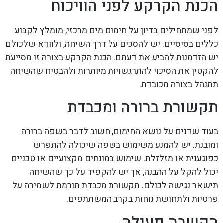
הכנת הקרקע לפני הוויכוח
לפני שמתחילים בדיון על חימום מים מרכזי, מומלץ לקבוע
כללים בסיסיים. יש להסכים על דרך השיחה, ולוודא שלכולם
יש הזדמנות להביע את דעתם. הכנת הקרקע בצורה זו מסייעת
להקטין את הסיכוי להתרגשויות מיותרות ולהבטיח שהשיחה
תתנהל בצורה מכובדת.
תקשורת ברורה ומכבדת
בעוד שדנים על נושא החימום, חשוב לדבר בשפה ברורה
ומובנת. יש להמנע משימוש בשפה שיכולה להתפרש
כפוגענית או מזלזלת. שימוש במונחים מקצועיים או טכניים
יכול להקל על ההבנה, אך יש להקפיד על כך שהשיחה
תישאר נגישה לכולם. תקשורת מכבדת תורמת לשמירה על
פרטיות ולתחושת נוחות בקרב המשתתפים.
הקשבה פעילה