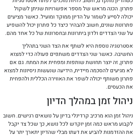
כשהדיון מתקדם, חשוב להיות מוכנים לפתח אסטרטגיות
פתרון. הכנה מראש של מספר אפשרויות שניתן לשקול
יכולה לסייע לשמור על הדיון ממוקד ומועיל. כאשר מציעים
פתרונות שונים, חשוב להבהיר כיצד כל פתרון יכול להשפיע
על שני הצדדים ולדון ביתרונות ובחסרונות של כל אחד מהם.
אסטרטגיה נוספת היא לשתף את הצד השני בתהליך
החשיבה. כאשר שני הצדדים משתפים פעולה כדי למצוא
פתרון, זה יוצר תחושת שותפות ומפחית את המתח. גם אם
לא מגיעים להסכמה מיידית, הידיעה שנעשות ניסיונות למצוא
פתרון משותף יכולה לשפר את האווירה הכללית ולהפחית
את הכעסים.
ניהול זמן במהלך הדיון
ניהול זמן הוא מרכיב קרדינלי בדיון על נושאים רגישים. חשוב
לקבוע מראש כמה זמן יוקדש לכל נושא, כך שכל צד יקבל
את ההזדמנות להביע את דעתו מבלי שהדיון יתארך יתר על