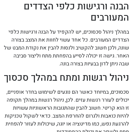
הבנה ורגישות כלפי הצדדים
המעורבים
במהלך ניהול סכסוכים, יש להקפיד על הבנה ורגישות כלפי
הצדדים המעורבים. כל אחד עשוי לחוות את המצב בצורה
שונה, ולכן חשוב להקשיב ולנסות להבין את נקודת המבט של
האחר. גישה זו יכולה לסייע בהפחתת מתח וליצור סביבה
שבה ניתן לדון בבעיות בצורה בונה.
ניהול רגשות ומתח במהלך סכסוך
סכסוכים, במיוחד כאשר הם נוגעים לשימוש בחדר אופניים,
יכולים לעורר רגשות עזים. לכן, ניהול רגשות במהלך תקופה
זו הוא קריטי. חשוב להבין שהתגובות הראשוניות עשויות
להיות כואבות ולגרום להחרפת המצב. כדאי לשקול טכניקות
להרגעת נפש, כמו מדיטציה או יוגה, שיכולות לעזור להפחית
מתח ולשפר את יכולת ההתמודדות.