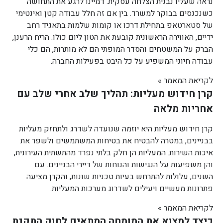
נראה שעליו נבנית הצלחה עסקית. דמיינו לרגע את התחושה
כשנכנסים בבוקר למשרד. בין אם זה חלל עבודה קטן ואינטימי
של סטארטאפ בתחילת דרכו או קומות שלמות בתאגיד רחב
ידיים, האווירה הראשונית קובעת את הטון ליום כולו. הריח הרענן,
הברק על המשטחים והסדר המופתי הם לא מותרות, הם כלי
עבודה חיוני המשפיע על כל היבט בפעילות החברה.
לקריאת המאמר »
קרן חידוש מעליות: תהליך שלב אחרי שלב עם
אחריות מלאה
קרן חידוש מעליות היא יוזמה שנועדה לשדרג ולתחזק מעליות
בבניינים, במטרה להבטיח את בטיחות המשתמשים ולשפר את
איכות השירות. המעליות הן חלק בלתי נפרד מהתשתית העירונית,
והן משפיעות על הנגישות והנוחות של דיירי הבניינים. עם
השנים, עלולות להתרחש בעיות טכניות שונות, והקרן מציעה
פתרונות מעשיים ויעילים לשדרוג מערכות המעליות.
לקריאת המאמר »
כיצד למצוא את המומחה המתאים לחוק התקנת