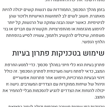
בזמן מהלך הסכסוך, התמודדות עם רגשות קשים יכולה להיות
מאתגרת. חשוב לשים לב לתחושות האישיות ולזכור שהן
לגיטימיות. כאשר ישנה הבנה עמוקה של הרגשות, קל יותר
להימנע מהגזמות או מהתפרצויות. תקשורת עם חברים או בני
משפחה, שיכולים להקשיב ולתמוך, עשויה לסייע בהפחתת
הלחץ הנפשי.
שימוש בטכניקות פתרון בעיות
פתרון בעיות הוא כלי חיוני במהלך סכסוך. כדי למנוע החרפת
המצב, כדאי לפתח גישה מערכתית לפתרון הסכסוך. זה כולל
זיהוי הבעיות המרכזיות, חיפוש אחר פתרונות אפשריים
וניהול של שיחות ממוקדות עם הצדדים המעורבים. גישה זו
יכולה להנחות את הצדדים להגיע להסכמות מבלי להחמיר את
המצב.
טכניקות כמו שיטות חשיבה יצירתית יכולה לעזור במציאת