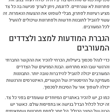
פתרונות לא שגרתיים. לדוגמה, ניתן לערוך פגישה בה כל צד
מציע רעיונות לפתרון, מבלי לשפוט את ההצעות הנאמרות. זה
עשוי להוביל לתובנות חדשות ולפתרונות שיכולים להועיל
לכל המעורבים.
הגברת המודעות למצב ולצדדים
המעורבים
כדי לנהל סכסוך ביעילות, הכרחי להכיר את ההקשר החברתי
והרגשי שבו הוא מתרחש. הבנת המניעים של הצדדים
המעורבים יכולה להוביל להידברות טובה יותר. התבוננות
מעמיקה על ההיסטוריה של הקשרים, האינטרסים והרגשות
יכולה לשפוך אור על הסיבות לסכסוך.
כמו כן, יש להכיר באתגרים המיוחדים שעומדים בפני כל צד.
זה יכול לכלול הבדל בגישה או בתפיסות עולם. כאשר יש
הבנה של המצב הכולל, קל יותר לפתח פתרונות שמתאימים