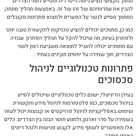
מתווך מקצועי מציע גישה נייטרלית ומסייע לשני הצדדים
להבין את עמדותיהם של זהו של זה. באמצעות תהליך מונחה,
המתווך מסייע לגשר על הפערים ולמצוא פתרונות מקובלים.
כמו כן, מתווכים יכולים להציע טכניקות לתקשורת טובה יותר
ולפתרון בעיות, מה שיכול להקל על תהליך הפתרון. עבודה
עם מתווכים יכולה להוביל לתוצאה משביעת רצון לשני
הצדדים, תוך שמירה על יחסים תקינים בעתיד.
פתרונות טכנולוגיים לניהול
סכסוכים
בעידן הדיגיטלי, ישנם כלים טכנולוגיים שיכולים לסייע
בניהול סכסוכים, כמו פלטפורמות לניהול מידע ותקשורת.
שימוש באפליקציות לניהול פרויקטים או קבוצות יכול לעזור
בשמירה על סדר וארגון, ולמנוע חוסר הבנה בין הצדדים. כלים
אלו מאפשרים לשתף מידע, לקבוע פגישות ולנהל דיונים
באופן מסודר.