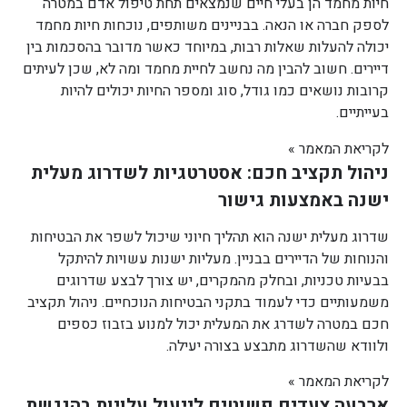
חיות מחמד הן בעלי חיים שנמצאים תחת טיפול אדם במטרה
לספק חברה או הנאה. בבניינים משותפים, נוכחות חיות מחמד
יכולה להעלות שאלות רבות, במיוחד כאשר מדובר בהסכמות בין
דיירים. חשוב להבין מה נחשב לחיית מחמד ומה לא, שכן לעיתים
קרובות נושאים כמו גודל, סוג ומספר החיות יכולים להיות
בעייתיים.
לקריאת המאמר »
ניהול תקציב חכם: אסטרטגיות לשדרוג מעלית
ישנה באמצעות גישור
שדרוג מעלית ישנה הוא תהליך חיוני שיכול לשפר את הבטיחות
והנוחות של הדיירים בבניין. מעליות ישנות עשויות להיתקל
בבעיות טכניות, ובחלק מהמקרים, יש צורך לבצע שדרוגים
משמעותיים כדי לעמוד בתקני הבטיחות הנוכחיים. ניהול תקציב
חכם במטרה לשדרג את המעלית יכול למנוע בזבוז כספים
ולוודא שהשדרוג מתבצע בצורה יעילה.
לקריאת המאמר »
ארבעה צעדים פשוטים לייעול עלויות בהנגשת