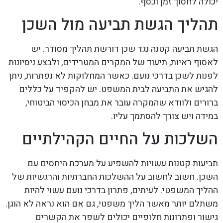
יכולה לחסוך זמן וכסף.
תהליך הגשת תביעה מול השכן
הגשת תביעה קטנה נגד שכן דורשת תהליך מסודר. יש
לאסוף ראיות, תיעוד של המקרים המטרידים, ולבצע ניסיונות
לפנות לשכן בדרכי נועם. כאשר המחלוקות לא נפתרות, ניתן
להגיש את התביעה לבית המשפט. יש להקפיד על כללים
ברורים ולוודא שהמקרה עובר את מבחן הכיסוי הביטוחי,
במידה ויש צורך להסתמך עליו.
השלכות על החיים הקהילתיים
תביעות קטנות עשויות להשפיע על מערכת היחסים עם
השכן. חשוב לחשוב על ההשלכות החברתיות והרגשיות של
ההליך המשפטי. לעיתים, פתרון בדרכי נועם עשוי להיות
משתלם יותר מאשר הליך משפטי, גם אם הוא נראה לא הוגן.
גישור ופתרונות חלופיים יכולים לשפר את הקשרים