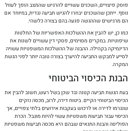
פוסק פיצויים, השכנים עשויים להרגיש שהמצב הופך לעוול
נוסף. ייתכן שהשכנים יבחרו להגיש תביעה נגדית, במיוחד אם
הם מרגישים שההגשה פגעה בהם בצורה כלשהי.
כמו כן, יש להבין את ההשלכות האפשריות של החלטות
שיפוטיות. במקרים מסוימים, פסקי דין עשויים לשנות את
הדינמיקה בקהילה. ההבנה של ההשלכות המשפטיות עשויה
לסייע למבקש התביעה להיערך בצורה טובה יותר לפני הגשת
המקרה.
הבנת הכיסוי הביטוחי
בעת הגשת תביעה קטנה נגד שכן בשל רעש, חשוב להבין את
הכיסוי הביטוחי הקיים. ביטוח דירה, לרוב, מכסה נזקים
שנגרמו לדירה או לרכוש בעקבות אירועים בלתי צפויים, אך
הכיסוי עבור תביעות משפטיות עשוי להיות מוגבל. הכרת
הפוליסה והבנת התנאים שבהם היא מכסה תביעות משפטיות