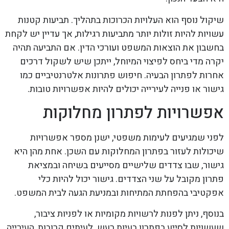
שיקול נוסף הוא העלויות הכרוכות בתהליך. תביעות קטנות
עשויות להיות זולות יותר מתביעות רגילות, אך עדיין יש לקחת
בחשבון את הוצאות המשפט ועורכי הדין. אם התביעה תהיה
יקרה מדי ביחס לפיצוי המיוחל, ייתכן שיש לשקול דרכים
אחרות לפתרון הבעיה. חיפוש פתרונות אלטרנטיביים כמו
גישור או פנייה לעירייה יכולים להיות אפשרויות טובות.
אפשרויות לפתרון מחלוקות
לפני שמגיעים לעימות משפטי, ישנן מספר אפשרויות
שיכולות לעזור בפתרון המחלוקות עם השכן. אחת מהן היא
גישור, שבו צדדים שלישיים מסייעים בשיחה ובמציאת
פתרון מקובל על שני הצדדים. גישור יכול להיות כלי
אפקטיבי בהפחתת המתיחות ובמניעת הגעה לבית המשפט.
בנוסף, ניתן לפנות לרשויות מקומיות או לפניות ציבור,
שעשויות לסייע בפתרון בעיות רעש. לעיתים קרובות, העירייה