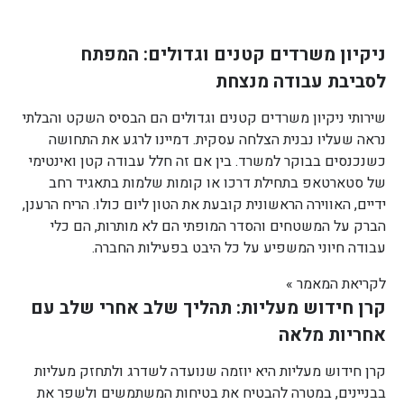
ניקיון משרדים קטנים וגדולים: המפתח
לסביבת עבודה מנצחת
שירותי ניקיון משרדים קטנים וגדולים הם הבסיס השקט והבלתי
נראה שעליו נבנית הצלחה עסקית. דמיינו לרגע את התחושה
כשנכנסים בבוקר למשרד. בין אם זה חלל עבודה קטן ואינטימי
של סטארטאפ בתחילת דרכו או קומות שלמות בתאגיד רחב
ידיים, האווירה הראשונית קובעת את הטון ליום כולו. הריח הרענן,
הברק על המשטחים והסדר המופתי הם לא מותרות, הם כלי
עבודה חיוני המשפיע על כל היבט בפעילות החברה.
לקריאת המאמר »
קרן חידוש מעליות: תהליך שלב אחרי שלב עם
אחריות מלאה
קרן חידוש מעליות היא יוזמה שנועדה לשדרג ולתחזק מעליות
בבניינים, במטרה להבטיח את בטיחות המשתמשים ולשפר את