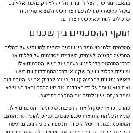
במאבק ממושך. הצלחה בדיון תלויה לא רק בהכנה אלא גם
ביכולת לשתף פעולה עם הצד השני ולמצוא פתרונות
שיכולים לשרת את שני הצדדים.
תוקף ההסכמים בין שכנים
הסכמים בלתי רשמיים בין שכנים יכולים להשפיע על תהליך
התביעה הקטנה. לעיתים, השכנים מסכימים על כללים או
דרכי התנהגות כדי למנוע בעיות של רעש. הסכמים אלו
עשויים לכלול שעות שקט או דרכי התמודדות עם רעש.
כאשר ניגשים לתביעה קטנה, חשוב לבדוק אם יש הסכם כזה
ואם הוא נשמר על ידי הצדדים. אם יש הסכם והצד השני לא
עומד בו, זה עשוי לחזק את המקרה בתביעה.
כמו כן, כדאי לשקול את החשיבות של תיעוד הסכמים אלו.
שמירה על הודעות או הסכמות בכתב תסייע להוכיח את המצב
המשפטי. במקרה של התמודדות עם רעש מהשכנים, תיעוד
כזה יכול להיות קריטי, במיוחד אם יש צורך להראות כי ננקטו