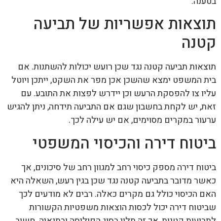
בטענה.
תוצאות אפשריות של תביעה
קטנה
תוצאות תביעה קטנה נגד שכן רועש יכולות להשתנות. אם
בית המשפט ימצא שהשכן אכן מפר את השקט, ייתכן ויוטל
עליו צו להפסקת הרעש וכן יידרש לפצות את התובע. עם
זאת, יש לקחת בחשבון שגם אם התביעה תידחה, ניתן להגיש
ערעור במקרים מסוימים, אם יש עילה לכך.
ביטוח דירה והכיסוי המשפטי
ביטוח דירה מספק כיסוי רחב למגוון רחב של סיכונים, אך
כאשר מדובר בתביעה קטנה נגד שכן בגין רעש, השאלה היא
האם הכיסוי כולל גם מקרים כאלה. רבים לא מודעים לכך
שביטוח דירה יכול לכסות הוצאות משפטיות הקשורות
לתביעות קטנות, אך זה תלוי בסוג הפוליסה ובתנאיה. חשוב