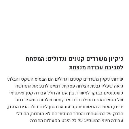
ניקיון משרדים קטנים וגדולים: המפתח
לסביבת עבודה מנצחת
שירותי ניקיון משרדים קטנים וגדולים הם הבסיס השקט והבלתי
נראה שעליו נבנית הצלחה עסקית. דמיינו לרגע את התחושה
כשנכנסים בבוקר למשרד. בין אם זה חלל עבודה קטן ואינטימי
של סטארטאפ בתחילת דרכו או קומות שלמות בתאגיד רחב
ידיים, האווירה הראשונית קובעת את הטון ליום כולו. הריח הרענן,
הברק על המשטחים והסדר המופתי הם לא מותרות, הם כלי
עבודה חיוני המשפיע על כל היבט בפעילות החברה.