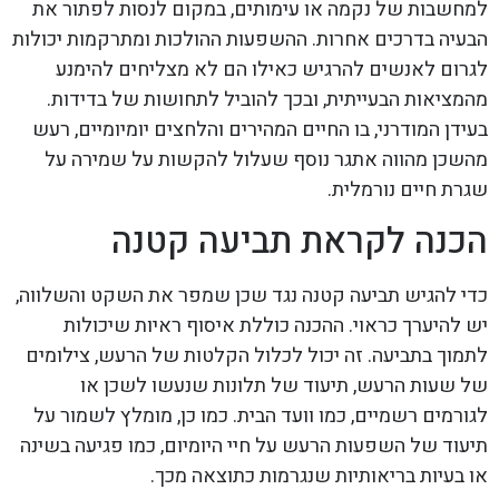
למחשבות של נקמה או עימותים, במקום לנסות לפתור את
הבעיה בדרכים אחרות. ההשפעות ההולכות ומתרקמות יכולות
לגרום לאנשים להרגיש כאילו הם לא מצליחים להימנע
מהמציאות הבעייתית, ובכך להוביל לתחושות של בדידות.
בעידן המודרני, בו החיים המהירים והלחצים יומיומיים, רעש
מהשכן מהווה אתגר נוסף שעלול להקשות על שמירה על
שגרת חיים נורמלית.
הכנה לקראת תביעה קטנה
כדי להגיש תביעה קטנה נגד שכן שמפר את השקט והשלווה,
יש להיערך כראוי. ההכנה כוללת איסוף ראיות שיכולות
לתמוך בתביעה. זה יכול לכלול הקלטות של הרעש, צילומים
של שעות הרעש, תיעוד של תלונות שנעשו לשכן או
לגורמים רשמיים, כמו וועד הבית. כמו כן, מומלץ לשמור על
תיעוד של השפעות הרעש על חיי היומיום, כמו פגיעה בשינה
או בעיות בריאותיות שנגרמות כתוצאה מכך.