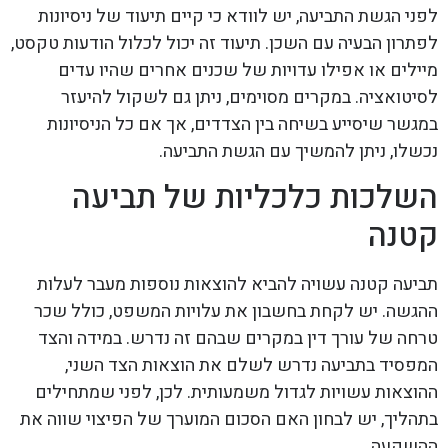
לפני הגשת התביעה, יש לוודא כי קיים תיעוד של ניסיונות
לפתרון הבעיה עם השכן. תיעוד זה יכול לכלול הודעות טקסט,
מיילים או אפילו עדויות של שכנים אחרים שהיו עדים
לסיטואציה. במקרים מסוימים, ניתן גם לשקול להיעזר
במגשר שיסייע בשיחה בין הצדדים, אך אם כל הניסיונות
נכשלו, ניתן להמשיך עם הגשת התביעה.
השלכות כלכליות של תביעה
קטנה
תביעה קטנה עשויה להביא להוצאות נוספות מעבר לעלות
ההגשה. יש לקחת בחשבון את עלויות המשפט, כולל שכר
טרחה של עורך דין במקרים שבהם זה נדרש. במידה והצד
המפסיד בתביעה נדרש לשלם את הוצאות הצד השני,
ההוצאות עשויות לגדול משמעותית. לכן, לפני שמתחילים
בתהליך, יש לבחון האם הסכום המוערך של הפיצוי שווה את
ההשקעה.