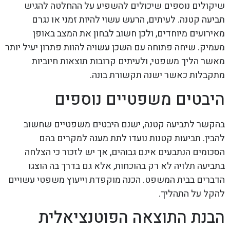
שיקולים נוספים שיכולים להשפיע על ההחלטה להגיש
תביעה קטנה. לעיתים, הרעש עשוי להיות זמני או נגרם
מאירועים מיוחדים, ולכן חשוב לבחון את המצב באופן
מעמיק. שיחה פתוחה עם השכן עשויה להוות פתרון יעיל יותר
מאשר הליך משפטי, ולעיתים קרובות תוצאות חיוביות
מתקבלות כאשר ישנה תקשורת בונה.
היבטים משפטיים נוספים
בהקשר לתביעה קטנה, ישנם היבטים משפטיים שחשוב
להבין. תביעות קטנות נועדו לתת מענה למקרים בהם
הסכומים הנתבעים אינם גבוהים, אך יש לזכור כי הצלחה
בתביעה תלויה לא רק בהוכחות, אלא גם בדרך בה הוצגו
הדברים בבית המשפט. הכנה מוקפדת וייעוץ משפטי עשויים
להקל על התהליך.
הבנת התוצאה הפוטנציאלית