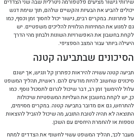
שירותי גישור מציעים פלטפורמה ניטרלית שבה שני הצדדים
יכולים להביע את הבעיות והקשיים שלהם, תוך שימת דגש
על פתרונות. במקרים רבים, גישור יכול לחסוך זמן וכסף, כמו
גם למנוע את המתיחות הנלווית להליכים משפטיים. יש
לקחת בחשבון את האפשרויות השונות ולבחון מהי הדרך
היעילה ביותר עבור המצב הספציפי.
הסיכונים שבתביעה קטנה
תביעה קטנה עשויה להיראות כפתרון קל ונגיש, אך ישנם
סיכונים שחשוב להיות מודעים להם. ראשית, תהליך המשפט
עלול להימשך זמן רב, דבר שיכול לגרום לתסכול נוסף. כמו
כן, יש לקחת בחשבון את העלויות המשפטיות שיכולות
להתרחש, גם אם מדובר בתביעה קטנה. במקרים מסוימים,
התוצאה לא תהיה לטובת התובע, מה שיכול להוביל להוצאות
נוספות או להחמרת היחסים עם השכן.
מעבר לכך, תהליך המשפט עשוי לחשוף את הצדדים למתח