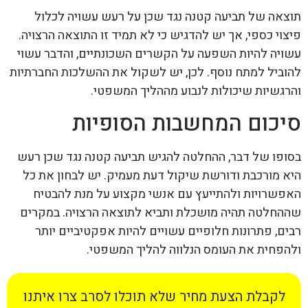
תוצאה של תביעה קטנה נגד שכן על רעש עשויה לכלול
פיצוי כספי, אך יש להדגיש כי לא תמיד זו התוצאה הרצויה.
עשויה להיות השפעה על הקשרים השכונתיים, והדבר עשוי
להוביל למתח נוסף. לכן, יש לשקול את ההשלכות החברתיות
והרגשיות שיכולות לנבוע מההליך המשפטי.
סיכום המחשבות הסופיות
בסופו של דבר, ההחלטה להגיש תביעה קטנה נגד שכן רעש
היא מורכבת ודורשת שיקול דעת מעמיק. יש לבחון את כל
האפשרויות ולהתייעץ עם אנשי מקצוע על מנת להבטיח
שההחלטה תהיה מושכלת ותביא לתוצאה הרצויה. במקרים
רבים, פתרונות חלופיים עשויים להיות אפקטיביים יותר
ולהפחית את העומס הנלווה להליך המשפטי.
לקבלת הצעת מחיר שלא תוכלו לסרב צרו איתנו