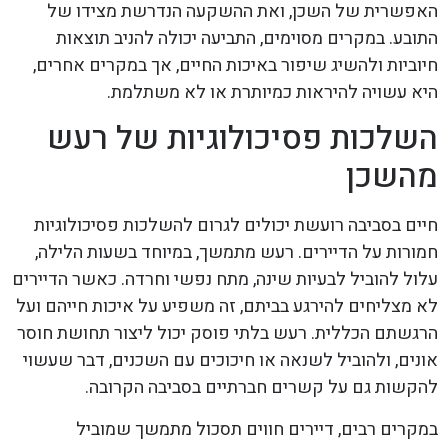
האפשרית של השכן, ואת ההשקעה הנדרשת מצידו של
התובע. במקרים מסוימים, התביעה יכולה להניב תוצאות
חיוביות ולהשיג שיפור באיכות החיים, אך במקרים אחרים,
היא עשויה להיראות כמיותרת או לא משתלמת.
השלכות פסיכולוגיות של רעש
מהשכן
חיים בסביבה רועשת יכולים לגרום להשלכות פסיכולוגיות
חמורות על הדיירים. רעש מתמשך, במיוחד בשעות הלילה,
עלול להוביל לבעיות שינה, מתח נפשי וחרדה. כאשר הדיירים
לא מצליחים להירגע בביתם, זה משפיע על איכות חייהם ועל
הרגשתם הכללית. רעש בלתי פוסק יכול ליצור תחושת חוסר
אונים, ולהוביל לשנאה או חיכוכים עם השכנים, דבר שעשוי
להקשות גם על קשרים חברתיים בסביבה הקרובה.
במקרים רבים, דיירים חווים תסכול מתמשך שמוביל