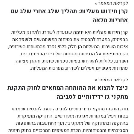
לקריאת המאמר »
קרן חידוש מעליות: תהליך שלב אחרי שלב עם
אחריות מלאה
קרן חידוש מעליות היא יוזמה שנועדה לשדרג ולתחזק מעליות
בבניינים, במטרה להבטיח את בטיחות המשתמשים ולשפר את
איכות השירות. המעליות הן חלק בלתי נפרד מהתשתית העירונית,
והן משפיעות על הנגישות והנוחות של דיירי הבניינים. עם
השנים, עלולות להתרחש בעיות טכניות שונות, והקרן מציעה
פתרונות מעשיים ויעילים לשדרוג מערכות המעליות.
לקריאת המאמר »
כיצד למצוא את המומחה המתאים לחוק התקנת
מתקני גז ידידותיים לסביבה
חוק התקנת מתקני גז ידידותיים לסביבה נועד להבטיח שימוש
בטוח ויעיל במקורות אנרגיה מתחדשים. החקיקה מתמקדת
בהתקנה ובתחזוקה של מתקני גז, תוך התחשבות בהשפעות
הסביבתיות והבטיחותיות. הכרת הסעיפים המרכזיים בחוק חיונית