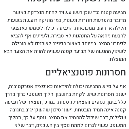
תביעה קטנה נגד שכן רעש עשויה להיות מוצדקת כאשר
מדובר בהפרעות חוזרות ונשנות, כמו מוזיקה רועשת בשעות
הלילה או רעש ממכונאות. התביעה יכולה לשמש כאמצעי
להבעת מחאה על התנהגות לא סבירה, ולעיתים אף להביא
לפתרון המצב. במיוחד כאשר הפנייה לשכנים לא הובילה
לשינוי, ההגשה של תביעה קטנה עשויה להוות את הצעד הבא
המוצלח.
חסרונות פוטנציאליים
אף על פי שהתביעה יכולה להיראות כאופציה אטרקטיבית,
ישנם חסרונות שיש לקחת בחשבון. הליך משפטי כרוך בדרך
כלל בזמן, כספים והוצאות נוספות. כמו כן, תוצאה של תביעה
קטנה אינה תמיד מובטחת, וישנו סיכון שהשכן יגיב בתגובה
שלילית, דבר שיכול להחמיר את המצב. נוסף על כך, תהליך
המשפט עשוי לגרום למתח נוסף בין השכנים, דבר שלא