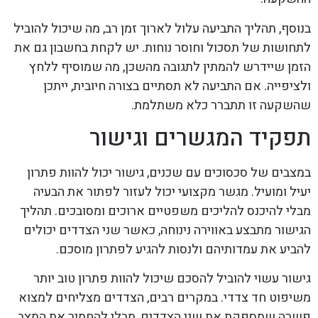
בנוסף, תהליך התביעה עלול לארוך זמן רב, מה שיכול להוביל
לתחושות של תסכול וחוסר נוחות. יש לקחת בחשבון גם את
הזמן שיידרש להמתין לתגובה מהשכן, מה שמוסיף ללחץ
ולציפייה. אם התביעה לא תסתיים בצורה חיובית, ייתכן
שהשקעה זו תתברר כלא משתלמת.
תפקיד המגשרים וגישור
במצבים של סכסוכים עם שכנים, גישור יכול להוות פתרון
יעיל ומועיל. מגשר מקצועי יכול לעזור לפתור את הבעיה
מבלי להיכנס להליכים משפטיים ארוכים ומסובכים. תהליך
הגישור מתבצע באווירה נינוחה, כאשר שני הצדדים יכולים
להביע את עמדותיהם ולנסות להגיע לפתרון מוסכם.
גישור עשוי להוביל להסכם שיכול להוות פתרון טוב יותר
משיפוט חד צדדי. במקרים רבים, הצדדים מצליחים למצוא
פשרה שמספקת את שני הצדדים, מבלי להחמיר את המצב.