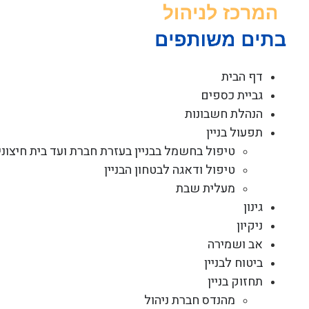
לג
תוכן
דף הבית
גביית כספים
הנהלת חשבונות
תפעול בניין
טיפול בחשמל בבניין בעזרת חברת ועד בית חיצוני
טיפול ודאגה לבטחון הבניין
מעלית שבת
גינון
ניקיון
אב ושמירה
ביטוח לבניין
תחזוק בניין
מהנדס חברת ניהול