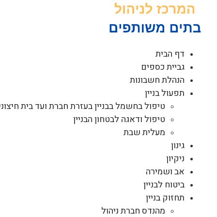
לג
תוכן
דף הבית
גביית כספים
הנהלת חשבונות
תפעול בניין
טיפול בחשמל בבניין בעזרת חברת ועד בית חיצוני
טיפול ודאגה לבטחון הבניין
מעלית שבת
גינון
ניקיון
אב ושמירה
ביטוח לבניין
תחזוק בניין
מהנדס חברת ניהול