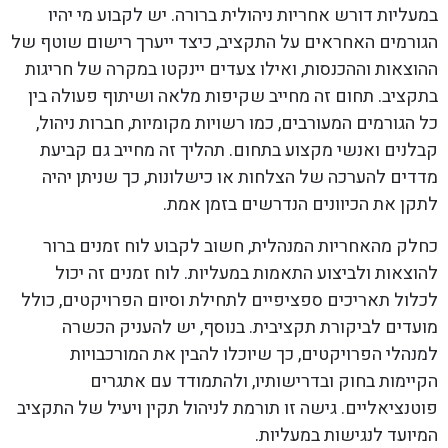
במעליות דורש אחריות ניהולית ברורה. יש לקבוע מי יהיו
הגורמים האחראים על התקציב, כיצד ייערך רישום שוטף של
ההוצאות וההכנסות, ואילו צעדים יינקטו במקרה של חריגות
בתקציב. תחום זה מחייב שקיפות מלאה ושיתוף פעולה בין
כל הגורמים המעורבים, כמו רשויות מקומיות, חברות ניהול,
קבלנים ואנשי מקצוע בתחום. תהליך זה מחייב גם קביעת
מדדים להערכה של הצלחות או כישלונות, כך שניתן יהיה
לתקן את הכיוונים הנדרשים בזמן אמת.
כחלק מהאחריות המנהלית, חשוב לקבוע לוח זמנים ברור
להוצאות ולביצוע התאמות במעליות. לוח זמנים זה יכול
לכלול תאריכים ספציפיים לתחילת וסיום הפרויקטים, כולל
מועדים לביקורת תקציבית. בנוסף, יש להעניק הכשרה
למנהלי הפרויקטים, כך שיוכלו להבין את המורכבויות
הקיימות בחוק ובדרישותיו, ולהתמודד עם אתגרים
פוטנציאליים. גישה זו תורמת לניהול תקין ויעיל של התקציב
המיועד לנגישות במעליות.