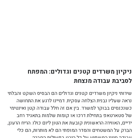
ניקיון משרדים קטנים וגדולים: המפתח
לסביבת עבודה מנצחת
שירותי ניקיון משרדים קטנים וגדולים הם הבסיס השקט והבלתי
נראה שעליו נבנית הצלחה עסקית. דמיינו לרגע את התחושה
כשנכנסים בבוקר למשרד. בין אם זה חלל עבודה קטן ואינטימי
של סטארטאפ בתחילת דרכו או קומות שלמות בתאגיד רחב
ידיים, האווירה הראשונית קובעת את הטון ליום כולו. הריח הרענן,
הברק על המשטחים והסדר המופתי הם לא מותרות, הם כלי
עבודה חיוני המשפיע על כל היבט בפעילות החברה.