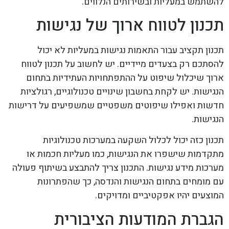
להשתמש במעליות ובשירותים הנלווים.
תכנון לטווח ארוך של נגישות
תכנון תקציב עבור התאמות נגישות במעליות לא יכול
להסתכם רק בצעדים מיידיים. יש לחשוב על תכנון לטווח
ארוך שיכלול שיפוט על ההתפתחויות העתידיות בתחום
הנגישות. יש לקחת בחשבון שינויים טכנולוגיים, רגולציות
חדשות ואפילו שיפוטים משפטיים שמשפיעים על דרישות
הנגישות.
תכנון כזה יכול לכלול השקעה במערכות טכנולוגיות
מתקדמות שישפרו את הנגישות, כמו מעליות חכמות או
מערכות מידע נגישות. התכנון צריך להתבצע בשיתוף פעולה
עם מומחים בתחום הנגישות והנדסה, כך שהפתרונות
המוצעים יהיו אפקטיביים ומדויקים.
הגברת המודעות הציבורית