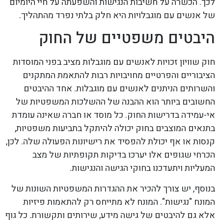
לכך. הכשרה על חשיבות הנגישות והשפעתה על חיי היומיום
של אנשים עם מוגבלויות היא חלק בלתי נפרד מהתהליך.
היבטים משפטיים של החוק
חוק שוויון זכויות לאנשים עם מוגבלות מציב בפני המוסדות
הציבוריים והפרטיים מחויבויות רבות להתאמת המתקנים
והשרותים הניתנים לאנשים עם מוגבלות. אחד ההיבטים
החשובים ביותר הוא ההבנה של ההשלכות המשפטיות של
אי-עמידה בדרישות החוק. כל מוסד או חברה שאינה עומדת
בתנאים המוצבים בחוק יכולה להיתקל בתביעות משפטיות,
קנסות או אף יכולת להפסיד את רישיונות הפעולה שלה. לכן,
הכרחי שגופים אלו יערכו בדיקות תקופתיות של מצב
המעליות ויתעדכנו בחוקי הגישה והנגישות.
בנוסף, יש צורך להכיר את ההגדרות המשפטיות השונות של
המונח "נגישות". המונח לא מתייחס רק להתאמות פיזיות
אלא גם להיבטים של גישה מידע, שירותים ותקשורת. כל גוף