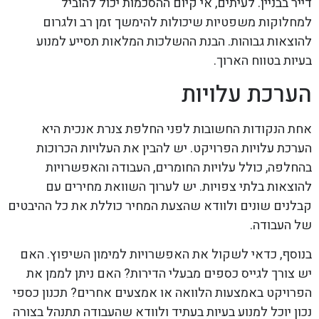
דייר בבניין. לעיתים, אי קיום ההסכמות יכול להוביל
למחלוקות משפטיות שיכולות להימשך זמן רב ולגרום
להוצאות גבוהות. הבנת ההשלכות המלאות תסייע למנוע
בעיות בטווח הארוך.
הערכת עלויות
אחת הנקודות החשובות לפני החלפת צנרת אנכית היא
הערכת עלויות הפרויקט. יש להבין את העלויות הכרוכות
בהחלפה, כולל עלויות החומרים, העבודה והאפשרויות
להוצאות בלתי צפויות. יש לערוך השוואת מחירים עם
קבלנים שונים ולוודא שהצעת המחיר כוללת את כל ההיבטים
של העבודה.
בנוסף, כדאי לשקול את האפשרויות למימון השיפוץ. האם
יש צורך לגייס כספים מבעלי הדירות? האם ניתן לממן את
הפרויקט באמצעות הלוואה או אמצעים אחרים? תכנון כספי
נכון יוכל למנוע בעיות בעתיד ולוודא שהעבודה תתנהל בצורה