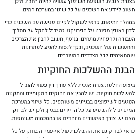
בצנרת אנכית, השפעת השיפוץ עשויה להיות רחבה, ולכן
חשוב ליידע את השכנים על כל שינוי במערכת המים.
במהלך התיאום, כדאי לשקול לקיים פגישה עם השכנים כדי
לדון באופן מפורט על הפרויקט. זה יכול להקל על תהליך
העבודה ולהפחית מתחים. בנוסף, חשוב להבין את הצרכים
והחששות של השכנים, ובכך לנסות להגיע לפתרונות
שמתאימים לכל הצדדים המעורבים.
הבנת ההשלכות החוקיות
ביצוע החלפת צנרת אנכית ללא עורך דין עשוי להוביל
להשלכות חוקיות. יש להבין את החוקים המקומיים והתקנות
הנוגעים לשיפוצים בבניינים משותפים. כל שינוי במערכת
המים יכול להשפיע על כל הדיירים בבניין, ולכן יש לבדוק
האם יש צורך באישורים מיוחדים או בהסכמות משותפות.
כדאי לבדוק גם את ההשלכות של אי-עמידה בחוק על כל