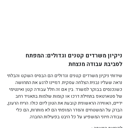
ניקיון משרדים קטנים וגדולים: המפתח
לסביבת עבודה מנצחת
שירותי ניקיון משרדים קטנים וגדולים הם הבסיס השקט והבלתי
נראה שעליו נבנית הצלחה עסקית. דמיינו לרגע את התחושה
כשנכנסים בבוקר למשרד. בין אם זה חלל עבודה קטן ואינטימי
של סטארטאפ בתחילת דרכו או קומות שלמות בתאגיד רחב
ידיים, האווירה הראשונית קובעת את הטון ליום כולו. הריח הרענן,
הברק על המשטחים והסדר המופתי הם לא מותרות, הם כלי
עבודה חיוני המשפיע על כל היבט בפעילות החברה.