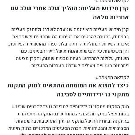
לקריאת המאמר »
קרן חידוש מעליות: תהליך שלב אחרי שלב עם
אחריות מלאה
קרן חידוש מעליות היא יוזמה שנועדה לשדרג ולתחזק מעליות
בבניינים, במטרה להבטיח את בטיחות המשתמשים ולשפר את
איכות השירות. המעליות הן חלק בלתי נפרד מהתשתית העירונית,
והן משפיעות על הנגישות והנוחות של דיירי הבניינים. עם
השנים, עלולות להתרחש בעיות טכניות שונות, והקרן מציעה
פתרונות מעשיים ויעילים לשדרוג מערכות המעליות.
לקריאת המאמר »
כיצד למצוא את המומחה המתאים לחוק התקנת
מתקני גז ידידותיים לסביבה
חוק התקנת מתקני גז ידידותיים לסביבה נועד להבטיח שימוש
בטוח ויעיל במקורות אנרגיה מתחדשים. החקיקה מתמקדת
בהתקנה ובתחזוקה של מתקני גז, תוך התחשבות בהשפעות
הסביבתיות והבטיחותיות. הכרת הסעיפים המרכזיים בחוק חיונית