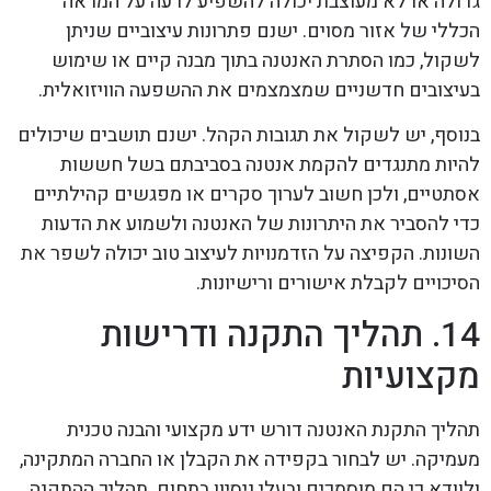
גדולה או לא מעוצבת יכולה להשפיע לרעה על המראה
הכללי של אזור מסוים. ישנם פתרונות עיצוביים שניתן
לשקול, כמו הסתרת האנטנה בתוך מבנה קיים או שימוש
בעיצובים חדשניים שמצמצמים את ההשפעה הוויזואלית.
בנוסף, יש לשקול את תגובות הקהל. ישנם תושבים שיכולים
להיות מתנגדים להקמת אנטנה בסביבתם בשל חששות
אסתטיים, ולכן חשוב לערוך סקרים או מפגשים קהילתיים
כדי להסביר את היתרונות של האנטנה ולשמוע את הדעות
השונות. הקפיצה על הזדמנויות לעיצוב טוב יכולה לשפר את
הסיכויים לקבלת אישורים ורישיונות.
14. תהליך התקנה ודרישות
מקצועיות
תהליך התקנת האנטנה דורש ידע מקצועי והבנה טכנית
מעמיקה. יש לבחור בקפידה את הקבלן או החברה המתקינה,
ולוודא כי הם מוסמכים ובעלי ניסיון בתחום. תהליך ההתקנה