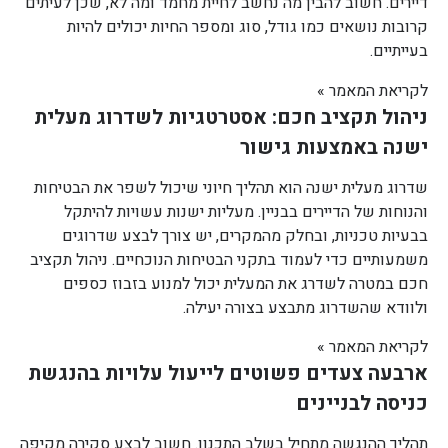
דיירים. חשוב להבין מה נחשב לחיית מחמד ומה לא, שכן לעיתים
קרובות נושאים כמו גודל, סוג ומספר החיות יכולים להיות
בעייתיים.
לקריאת המאמר »
ניהול תקציב חכם: אסטרטגיות לשדרוג מעלית
ישנה באמצעות גישור
שדרוג מעלית ישנה הוא תהליך חיוני שיכול לשפר את הבטיחות
והנוחות של הדיירים בבניין. מעליות ישנות עשויות להיתקל
בבעיות טכניות, ובחלק מהמקרים, יש צורך לבצע שדרוגים
משמעותיים כדי לעמוד בתקני הבטיחות הנוכחיים. ניהול תקציב
חכם במטרה לשדרג את המעלית יכול למנוע בזבוז כספים
ולוודא שהשדרוג מתבצע בצורה יעילה.
לקריאת המאמר »
ארבעה צעדים פשוטים לייעול עלויות בהנגשת
כניסה לבניינים
תהליך ההנגשה מתחיל בשלב התכנון. חשוב לבצע סקירה מקיפה