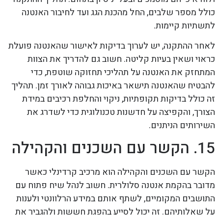
כולל מספר שלבים, החל מהכנת הגג ועד לחיבור האנטנה
לתשתיות קיימות.
לאחר ההתקנה, יש לערוך בדיקות לאישור שהאנטנה פועלת
כראוי ושאין בעיות קליטה. חשוב גם להדריך את הצוות
המתחזק את האנטנה על תהליכי תחזוקה שוטפת, כדי
להבטיח שהאנטנה תישאר באיכות גבוהה לאורך זמן. תהליך
זה כולל בדיקות תקופתיות, ניקוי והחלפת רכיבים במידת
הצורך, והקפיצה על חדשנות טכנולוגית כדי לשדרג את
השירותים הניתנים.
15. הקשר עם השכנים והקהילה
הקשר עם השכנים והקהילה הוא מרכיב קרדינלי כאשר
מדובר בהקמת אנטנה סלולרית. חשוב לנהל שיח פתוח עם
התושבים המקומיים, לשתף אותם במידע הרלוונטי ולענות
על שאלותיהם. זה יכול לסייע בהפגת חששות ולהגביר את