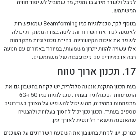
לקבל ולשדר מידע בו זמנית, מה שמוביל לשיפור חווית
המשתמש.
בנוסף לכך, טכנולוגיות כמו Beamforming שמאפשרות
לאנטנה לכוון את השידור והקליטה בצורה ממוקדת יכולה
לשפר את איכות הקישוריות. בחירת טכנולוגיות מתקדמות
אלו עשויה להוות יתרון משמעותי, במיוחד באזורים עם תנועה
רבה או באזורים עם קיבוע גבוה של משתמשים.
17. תכנון ארוך טווח
בעת תכנון התקנת אנטנה סלולרית, יש לקחת בחשבון גם את
התפתחות הטכנולוגיה בעתיד. טכנולוגיות כמו 5G ו-6G
מתפתחות במהירות, מה שיכול להשפיע על הצורך בשדרוגים
נוספים בעתיד. תכנון נכון יכול לחסוך בעלויות ולהבטיח
שהאנטנה תישאר רלוונטית לאורך זמן.
כמו כן, יש לקחת בחשבון את השפעת השדרוגים על השכנים