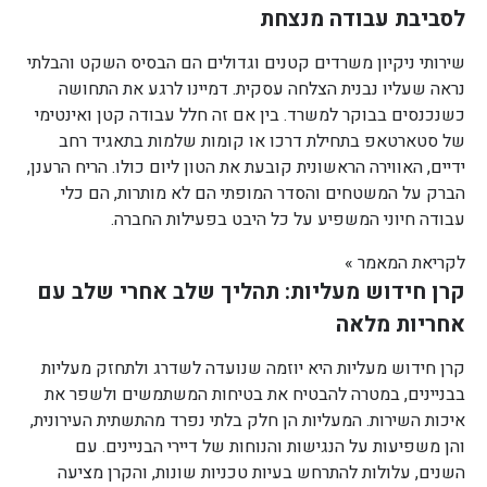
לסביבת עבודה מנצחת
שירותי ניקיון משרדים קטנים וגדולים הם הבסיס השקט והבלתי
נראה שעליו נבנית הצלחה עסקית. דמיינו לרגע את התחושה
כשנכנסים בבוקר למשרד. בין אם זה חלל עבודה קטן ואינטימי
של סטארטאפ בתחילת דרכו או קומות שלמות בתאגיד רחב
ידיים, האווירה הראשונית קובעת את הטון ליום כולו. הריח הרענן,
הברק על המשטחים והסדר המופתי הם לא מותרות, הם כלי
עבודה חיוני המשפיע על כל היבט בפעילות החברה.
לקריאת המאמר »
קרן חידוש מעליות: תהליך שלב אחרי שלב עם
אחריות מלאה
קרן חידוש מעליות היא יוזמה שנועדה לשדרג ולתחזק מעליות
בבניינים, במטרה להבטיח את בטיחות המשתמשים ולשפר את
איכות השירות. המעליות הן חלק בלתי נפרד מהתשתית העירונית,
והן משפיעות על הנגישות והנוחות של דיירי הבניינים. עם
השנים, עלולות להתרחש בעיות טכניות שונות, והקרן מציעה