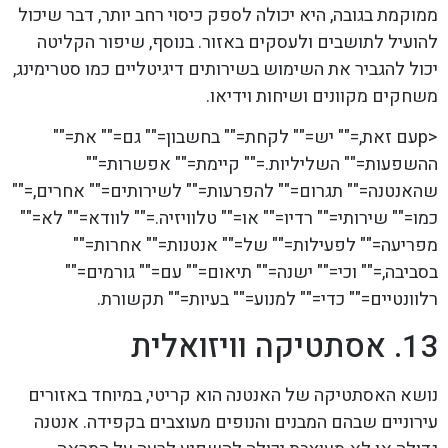
ממוקמת בגובה, היא יכולה לספק כיסוי רחב יותר, דבר שיכול
להועיל לתושבים ולעסקים באזור. בנוסף, שיפור הקליטה
יכול להגביר את השימוש בשירותים דיגיטליים כמו סטרימינג,
משחקים מקוונים ושיחות וידיאו.
<pעם זאת,="" יש="" לקחת="" בחשבון="" גם="" את=""
ההשפעות="" השליליות.="" קיימת="" אפשרות=""
שהאנטנה="" תגרום="" להפרעות="" לשירותים="" אחרים,=""
כמו="" שירותי="" רדיו="" או="" טלוויזיה.="" לוודא="" לא=""
מפריעה="" לפעילות="" של="" אנטנות="" אחרות=""
בסביבה,="" וכי="" ישנה="" תיאום="" עם="" גורמים=""
רלוונטיים="" כדי="" למנוע="" בעיות="" תקשורת.
13. אסתטיקה וויזואלית
נושא האסתטיקה של האנטנה הוא קריטי, במיוחד באזורים
עירוניים שבהם המבנים והנופים מעוצבים בקפידה. אנטנה